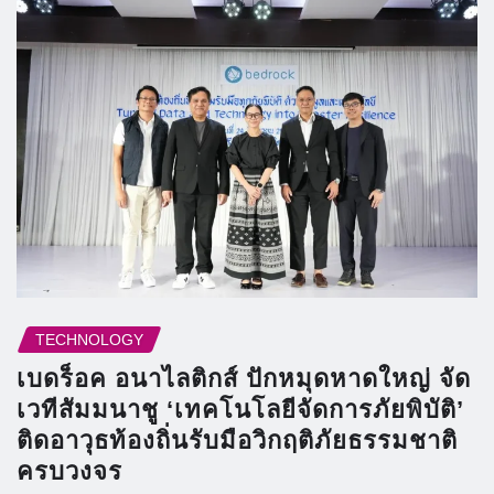
TECHNOLOGY
เบดร็อค อนาไลติกส์ ปักหมุดหาดใหญ่ จัด
เวทีสัมมนาชู ‘เทคโนโลยีจัดการภัยพิบัติ’
ติดอาวุธท้องถิ่นรับมือวิกฤติภัยธรรมชาติ
ครบวงจร