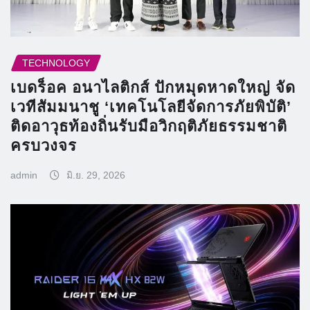
TECHNOLOGY
เบดร็อค อนาไลติกส์ ปักหมุดหาดใหญ่ จัด
เวทีสัมมนาชู ‘เทคโนโลยีจัดการภัยพิบัติ’
ติดอาวุธท้องถิ่นรับมือวิกฤติภัยธรรมชาติ
ครบวงจร
admin
มิ.ย. 29, 2026