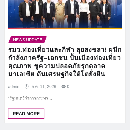
NEWS UPDATE
รมว.ท่องเที่ยวและกีฬา ลุยสงขลา! ผนึก
กำลังภาครัฐ–เอกชน ปั้นเมืองท่องเที่ยว
คุณภาพ ชูความปลอดภัยรุกตลาด
มาเลเซีย ดันเศรษฐกิจใต้โตยั่งยืน
admin
ก.ค. 11, 2026
0
“รัฐมนตรีว่าการกระทร…
READ MORE