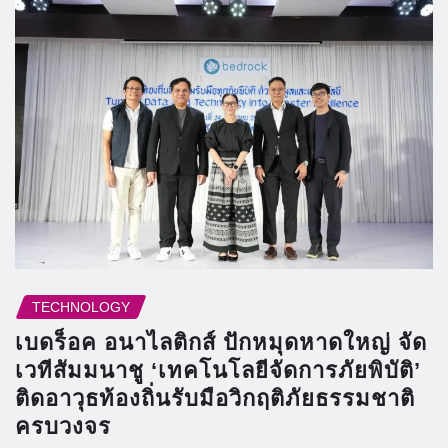
TECHNOLOGY
เบดร็อค อนาไลติกส์ ปักหมุดหาดใหญ่ จัด
เวทีสัมมนาชู ‘เทคโนโลยีจัดการภัยพิบัติ’
ติดอาวุธท้องถิ่นรับมือวิกฤติภัยธรรมชาติ
ครบวงจร