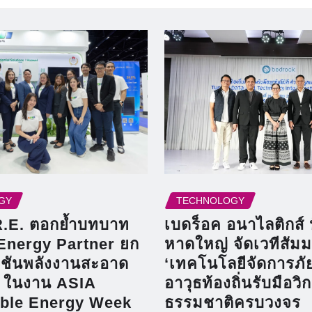
GY
TECHNOLOGY
R.E. ตอกย้ำบทบาท
เบดร็อค อนาไลติกส์ 
Energy Partner ยก
หาดใหญ่ จัดเวทีสัม
ูชันพลังงานสะอาด
‘เทคโนโลยีจัดการภัยพ
 ในงาน ASIA
อาวุธท้องถิ่นรับมือวิ
able Energy Week
ธรรมชาติครบวงจร