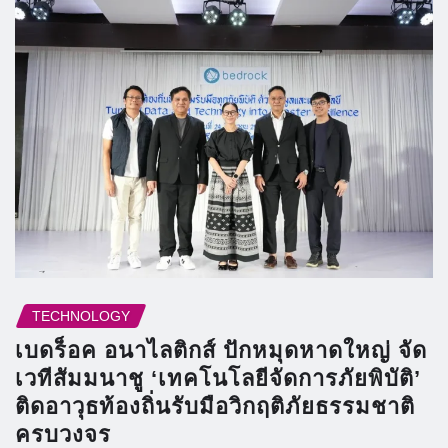
TECHNOLOGY
เบดร็อค อนาไลติกส์ ปักหมุดหาดใหญ่ จัด
เวทีสัมมนาชู ‘เทคโนโลยีจัดการภัยพิบัติ’
ติดอาวุธท้องถิ่นรับมือวิกฤติภัยธรรมชาติ
ครบวงจร