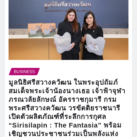
BUSINESS
มูลนิธิศรีสวางควัฒน ในพระอุปถัมภ์
สมเด็จพระเจ้าน้องนางเธอ เจ้าฟ้าจุฬา
ภรณวลัยลักษณ์ อัครราชกุมารี กรม
พระศรีสวางควัฒน วรขัตติยราชนารี
เปิดตัวผลิตภัณฑ์ที่ระลึกการกุศล
“Sirisilapin : The Fantasia” พร้อม
เชิญชวนประชาชนร่วมเป็นพลังแห่ง