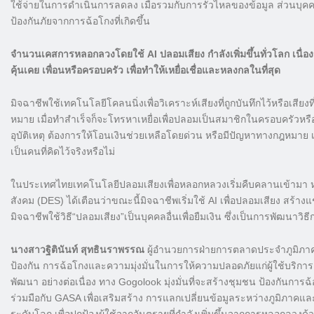
ใช้จ่ายในการดำเนินการลดลง เมื่อรวมกับการรั่วไหลของข้อมูล ส่วนบุคค
ป้องกันภัยจากการฉ้อโกงที่เกิดขึ้น
จำนวนเคสการหลอกลวงโดยใช้ AI ปลอมเสียง กำลังเพิ่มขึ้นทั่วโลก เนื่อง
คุ้นเคย เพื่อนหรือครอบครัว เพื่อทำให้เหยื่อเชื่อและหลงกลในที่สุด
มิจฉาชีพใช้เทคโนโลยีโคลนนิ่งเพื่อวิเคราะห์เสียงที่ถูกบันทึกไว้หรือเสียงท
หมาย เมื่อทำสำเร็จก็จะโทรหาเหยื่อเพื่อปลอมเป็นสมาชิกในครอบครัวหรือคนใ
อุบัติเหตุ ต้องการให้โอนเงินช่วยเหลือโดยด่วน หรือมีปัญหาทางกฎหมาย เพ
เป็นคนที่คิดไว้จริงหรือไม่
ในประเทศไทยเทคโนโลยีปลอมเสียงเพื่อหลอกหลวงเริ่มคืบคลานเข้ามา หลายฝ
สังคม (DES) ได้เตือนว่าขณะนี้มิจฉาชีพเริ่มใช้ AI เพื่อปลอมเสียง ส
มิจฉาชีพใช้วิธี“ปลอมเสียง”เป็นบุคคลอื่นเพื่อยืมเงิน ซึ่งเป็นการพัฒนา
นางสาวฐิตินันท์ สุทธินราพรรณ
ผู้อำนวยการฝ่ายการตลาดประจำภูมิภาค
ป้องกัน การฉ้อโกงและความมุ่งมั่นในการให้ความปลอดภัยแก่ผู้ใช้บริกา
พัฒนา อย่างต่อเนื่อง ทาง Gogolook มุ่งมั่นที่จะสร้างชุมชน ป้องกันกา
ร่วมมือกับ GASA เพื่อเสริมสร้าง การแลกเปลี่ยนข้อมูลระหว่างภูมิภาค