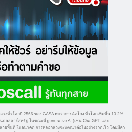
งทั่วโลกปี 2566 ของ GASA พบว่าการฉ้อโกง ทั่วโลกเพิ่มขึ้น 10.2%
0 ล้านดอลลาร์สหรัฐ ในขณะที่ generative AI (เช่น ChatGPT และ
ายพื้นที่ ในอนาคต การหลอกลวงจะพัฒนาต่อไปอย่างรวดเร็ว โดยมีค่า