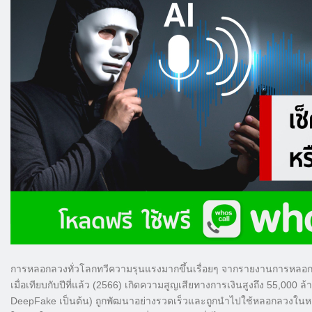
การหลอกลวงทั่วโลกทวีความรุนแรงมากขึ้นเรื่อยๆ จากรายงานการหลอกลว
เมื่อเทียบกับปีที่แล้ว (2566) เกิดความสูญเสียทางการเงินสูงถึง 55,00
DeepFake เป็นต้น) ถูกพัฒนาอย่างรวดเร็วและถูกนำไปใช้หลอกลวงในหล