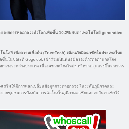
ย เผยการหลอกลวงทั่วโลกเพิ่มขึ้น 10.2% จับตาเทคโนโลยี generative
นโลยี เพื่อความเชื่อมั่น (TrustTech) เตือนภัยมิจฉาชีพในประเทศไทย
ิดขึ้นในขณะที่ Gogolook เข้าร่วมเป็นพันธมิตรองค์กรต่อต้านกลโกง
รหลอกลวงระหว่างประเทศ เนื่องจากกลโกงใหม่ๆ ทวีความรุนแรงขึ้นจากการ
ส่งเสริมให้มีการแลกเปลี่ยนข้อมูลการหลอกลวง ในระดับภูมิภาคและ
ือข่ายชุมชนการป้องกัน การฉ้อโกงในภูมิภาคเอเชียและตะวันตกเข้าไว้