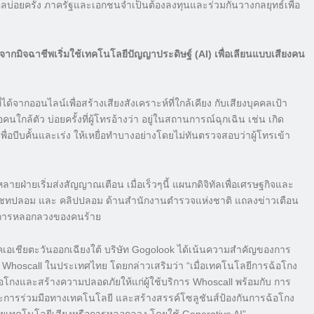
ลบ่อยครั้ง ภาครัฐและเอกชนจำเป็นต้องลงทุนและร่วมกันวางกลยุทธ์เพื่อ
จากมิจฉาชีพเริ่มใช้เทคโนโลยีปัญญาประดิษฐ์ (AI) เพื่อเลียนแบบเสียงคน
ี่ได้จากออนไลน์เพื่อสร้างเสียงสังเคราะห์ที่ใกล้เคียง กับเสียงบุคคลเป้า
กล้ตัว บ่อยครั้งที่ผู้โทรอ้างว่า อยู่ในสถานการณ์ฉุกเฉิน เช่น เกิด
ื่อบีบคั้นและเร่ง ให้เหยื่อทำบางอย่างโดยไม่ทันตรวจสอบว่าผู้โทรเข้า
่ายเริ่มส่งสัญญาณเตือน เมื่อเร็วๆนี้ แผนกดิจิทัลเพื่อเศรษฐกิจและ
ร้างแชทปลอม และ คลิปปลอม ด้านสำนักงานตำรวจแห่งชาติ แถลงข่าวเตือน
วิธีการหลอกลวงของคนร้าย
เอเชียตะวันออกเฉียงใต้ บริษัท Gogolook ได้เน้นความสำคัญของการ
ร Whoscall ในประเทศไทย โดยกล่าวเสริมว่า “เมื่อเทคโนโลยีการฉ้อโกง
รฉ้อโกงและสร้างความปลอดภัยให้แก่ผู้ใช้บริการ Whoscall พร้อมกับ การ
และการร่วมมือทางเทคโนโลยี และสร้างสรรค์โซลูชันส์ป้องกันการฉ้อโกง