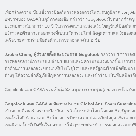
เพื่อสร้างความเข้มแข็งการป้องกันการหลอกลวงในระดับภูมิภาค Jorij Abra
บทบาทของ GASA ในภูมิภาคเอเชีย กล่าวว่า “Gogolook มีบทบาทสำคัญใน
ประสบการณ์มากกว่า 10 ปี ในการพัฒนาและส่งเสริมโซลูชันส์ป้องกัน 
บริการต่อต้านการหลอกลวงที่เป็นนวัตกรรมใหม่ ดึงดูดความสนใจของตลา
เครือข่ายความร่วมมือต่อต้าน การหลอกลวงในเอเชีย”
Jackie Cheng ผู้ร่วมก่อตั้งและประธาน Gogolook
กล่าวว่า “เรากำลัง
การหลอกลวงมีการปรับเปลี่ยนรูปแบบและมีความรุนแรงมากขึ้น เราหวั
ต่อต้านการหลอกลวงของเอเชียไปยังยุโรป และสหรัฐอเมริกาเพื่อพัฒนา แนว
ต่างๆ ให้ความสำคัญกับปัญหาการหลอกลวง และเข้าร่วม เป็นพันธมิตรกับเ
Gogolook และ GASA ร่วมเป็นผู้สนับสนุนการประชุมสุดยอดการป้องกันกา
Gogolook และ GASA จะจัดการประชุม Global Anti Scam Summit
ค
เป้าหมายที่จะสร้างระบบป้องกันการฉ้อโกงระดับโลก โดยจะเชิญรัฐบาล
เทคโนโลยี AI และสมาชิกในวงการรักษาความปลอดภัยข้อมูล เพื่อแลกเปล
เทคนิคกลโกงที่เกิดขึ้นใหม่จากการใช้ generative AI การหลอกลวงแบบ