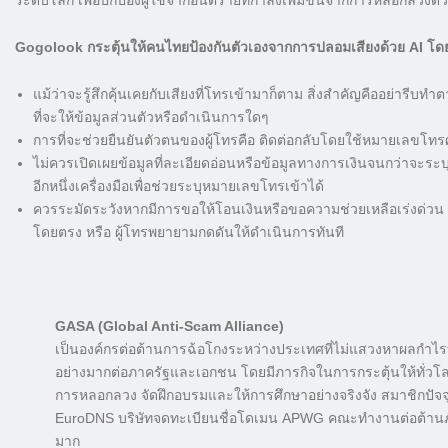
ระดับโลก เพื่อปกป้องผู้ใช้จากอันตรายที่กำลังเพิ่มขึ้นจากการหลอกลวง
Gogolook กระตุ้นให้คนไทยป้องกันตัวเองจากการปลอมเสียงด้วย AI โดยร
แม้ว่าจะรู้สึกคุ้นเคยกับเสียงที่โทรเข้ามาก็ตาม สิ่งสำคัญคืออย่ารีบทำ
ที่จะให้ข้อมูลส่วนตัวหรือดำเนินการใดๆ
การที่จะช่วยยืนยันตัวตนของผู้โทรคือ ติดต่อกลับโดยใช้หมายเลขโทรศัพ
ไม่ควรเปิดเผยข้อมูลที่ละเอียดอ่อนหรือข้อมูลทางการเงินจนกว่าจะระ
อีกหนึ่งเครื่องมือเพื่อช่วยระบุหมายเลขโทรเข้าได้
ควรระมัดระวังหากมีการขอให้โอนเงินหรือขอความช่วยเหลือเร่งด่วน โด
โดยตรง หรือ ผู้โทรพยายามกดดันให้ดำเนินการทันที
GASA (Global Anti-Scam Alliance)
เป็นองค์กรต่อต้านการฉ้อโกงระหว่างประเทศที่ไม่แสวงหาผลกำไรที่ม
อย่างมากต่อภาครัฐและเอกชน โดยมีภารกิจในการกระตุ้นให้ทั่วโลกร
การหลอกลวง จัดฝึกอบรมและให้การศึกษาอย่างจริงจัง สมาชิกปัจจ
EuroDNS บริษัทจดทะเบียนชื่อโดเมน APWG คณะทำงานต่อต้านภัย
มาก