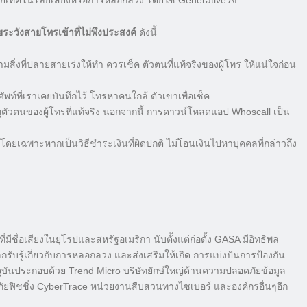
ด้วยเทคโนโลยีเสียงหรือการหลอกลวง โดยใช้ Generative AI”
ะวังสายโทรเข้าที่ไม่พึงประสงค์
ดังนี้
ตามสิ่งที่ปลายสายเร่งให้ทำ ควรเช็ค ตัวตนที่แท้จริงของผู้โทร ให้แน่ใจก่อน
ท์ที่เราเคยบันทึกไว้ โทรหาคนใกล้ ตัวเขาเพื่อเช็ค
บุตัวตนของผู้โทรที่แท้จริง นอกจากนี้ การดาวน์โหลดแอป Whoscall เป็น
ยเฉพาะหากเป็นวิธีชำระเงินที่ผิดปกติ ไม่โอนเงินไปหาบุคคลที่กล่าวถึง
ีชื่อเสียงในยุโรปและสหรัฐอเมริกา นับตั้งแต่ก่อตั้ง GASA มีอิทธิพล
ับรู้เกี่ยวกับการหลอกลวง และส่งเสริมให้เกิด การแบ่งปันการป้องกัน
ุบันประกอบด้วย Trend Micro บริษัทยักษ์ใหญ่ด้านความปลอดภัยข้อมูล
ฟิชชิ่ง CyberTrace หน่วยงานสืบสวนทางไซเบอร์ และองค์กรอื่นๆอีก