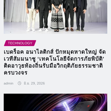
TECHNOLOGY
เบดร็อค อนาไลติกส์ ปักหมุดหาดใหญ่ จัด
เวทีสัมมนาชู ‘เทคโนโลยีจัดการภัยพิบัติ’
ติดอาวุธท้องถิ่นรับมือวิกฤติภัยธรรมชาติ
ครบวงจร
admin
มิ.ย. 29, 2026