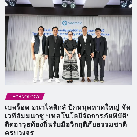
TECHNOLOGY
เบดร็อค อนาไลติกส์ ปักหมุดหาดใหญ่ จัด
เวทีสัมมนาชู ‘เทคโนโลยีจัดการภัยพิบัติ’
ติดอาวุธท้องถิ่นรับมือวิกฤติภัยธรรมชาติ
ครบวงจร