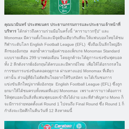
คุณนวมินทร์ ประสพเนตร ประธานกรรมการและประธานเจ้าหน้าที่
บริหาร
ได้กล่าวถึงความร่วมมือในครั้งนี้ “คาราบาวกรุ๊ป” และ
Monomax มีความตั้งใจและมีจุดยืนเดียวกันที่จะให้แฟนบอลไทยได้ชม
กีฬาระดับโลก English Football League (EFL) ซึ่งถือเป็นลีกใหญ่อีก
ลีกของอังกฤษ ตอกย้ำความคุ้มค่าของแพ็กเกจ Monomax Standard
แบบรายเดือน 299 บาทต่อเดือน โดยลูกค้าจะได้ดูการแข่งขันฟุตบอล
ทั้ง 2 ลีกดังจากฝั่งอังกฤษได้ครบและมีพากย์ไทย เพื่อให้ได้อรรถรสใน
การชมการแข่งขันตลอดฤดูกาล ผ่านทางแอป Monomax ที่เดียว
เท่านั้น ส่วนผู้ที่ยังไม่ตัดสินใจอยากให้รีบสมัคร จะได้เริ่มชมการ
แข่งขันลีกใหญ่จากฝั่งอังกฤษ English Football League (EFL) ซึ่งถูก
ยกมาให้ได้ชมครบทั้งหมดที่แอป Monomax เพราะคาราบาวต้องการ
ให้ฟุตบอลเป็นสิ่งที่แฟนฟุตบอลเข้าถึงได้ง่าย และที่สำคัญทาง Mono ก็
จะมีการถ่ายทอดตั้งแต่ Round 1 ไปจนถึง Final Round ซึ่ง Round 1 ก็
กำลังจะเปิดศึกในคืนวันที่ 12 สิงหาคมนี้