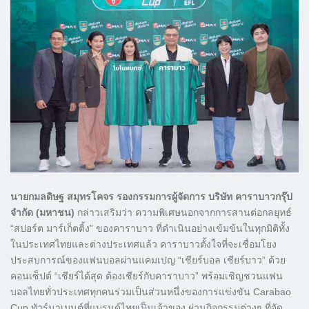
นายกมลดิษฐ สมุทรโคจร รองกรรมการผู้จัดการ บริษัท คาราบาวกรุ๊ป
จำกัด (มหาชน)
กล่าวเสริมว่า ความพิเศษนอกจากการสานต่อกลยุทธ์
“สปอร์ต มาร์เก็ตติ้ง” ของคาราบาว ที่ดำเนินอย่างเข้มข้นในทุกมิติทั้ง
ในประเทศไทยและต่างประเทศแล้ว คาราบาวตั้งใจที่จะเชื่อมโยง
ประสบการณ์ของแฟนบอลผ่านแคมเปญ “เชียร์บอล เชียร์บาว” ด้วย
คอนเซ็ปต์ “เชียร์ได้สุด ต้องเชียร์กับคาราบาว” พร้อมเชิญชวนแฟน
บอลไทยทั่วประเทศทุกคนร่วมเป็นส่วนหนึ่งของการแข่งขัน Carabao
Cup ทัวร์นาเมนต์ที่แบรนด์ไทยเป็นเจ้าของ ผ่านกิจกรรมต่างๆ ที่จัด