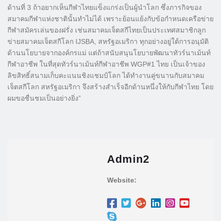
ด้านที่ 3 ถ้าอยากเห็นกีฬาไทยแข็งแกร่งเป็นผู้นำโลก ซึ่งภารกิจของ
สมาคมกีฬาแห่งชาตินั้นทำไม่ได้ เพราะย้อนแย้งกับข้อกำหนดเครือข่าย
กีฬาสมัครเล่นของฝรั่ง เช่นสมาคมเจ็ตสกีไทยเป็นประเทศสมาชิกลูก
ข่ายสมาคมเจ็ตสกีโลก IJSBA, สหรัฐอเมริกา ทุกอย่างอยู่ใต้การอนุมัติ
ด้านนโยบายจากองค์กรแม่ แต่ถ้าสนับสนุนโยบายพัฒนาทัวร์นาเม้นท์
กีฬาอาชีพ ในที่สุดทัวร์นาเม้นท์กีฬาอาชีพ WGP#1 ไทย เป็นเจ้าของ
ลิขสิทธิ์สนามเก็บคะแนนชิงแชมป์โลก ได้ทำงานคู่ขนานกับสมาคม
เจ็ตสกีโลก สหรัฐอเมริกา จึงสร้างสำเร็จอีกด้านหนึ่งให้กับกีฬาไทย โดย
ผมขอชื่นชมเป็นอย่างยิ่ง”
Admin2
Website: