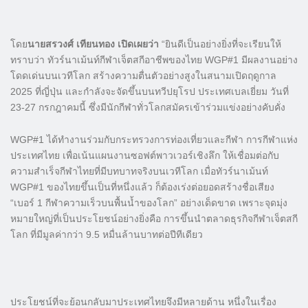
โดย
นายสรวงศ์ เทียนทอง เปิดเผยว่า
“ยินดีเป็นอย่างยิ่งที่จะเรียนให้
ทราบว่า ทัวร์นาเม้นท์กีฬาเจ็ตสกีอาชีพของไทย WGP#1 มีผลงานอย่าง
โดดเด่นบนเวทีโลก สร้างความตื่นตัวอย่างสูงในสนามเปิดฤดูกาล
2025 ที่ญี่ปุ่น และกำลังจะจัดขึ้นบนทวีปยุโรป ประเทศเบลเยี่ยม วันที่
23-27 กรกฎาคมนี้ ซึ่งมีนักกีฬาทั่วโลกสมัครเข้าร่วมแข่งอย่างคับคั่ง
WGP#1 ได้ทำงานร่วมกับกระทรวงการท่องเที่ยวและกีฬา การกีฬาแห่ง
ประเทศไทย เพื่อเน้นแผนงานซอฟต์พาวเวอร์เชิงลึก ให้เชื่อมต่อกับ
ความสำเร็จกีฬาไทยที่มีบทบาทจริงบนเวทีโลก เมื่อทัวร์นาเม้นท์
WGP#1 ของไทยขึ้นเป็นที่หนึ่งแล้ว ก็ต้องเร่งต่อยอดสร้างชื่อเสียง
“เบอร์ 1 กีฬาความเร็วบนพื้นน้ำของโลก” อย่างเด็ดขาด เพราะจุดมุ่ง
หมายใหญ่ที่เป็นประโยชน์อย่างยิ่งคือ การขึ้นนำตลาดธุรกิจกีฬาเจ็ตสกี
โลก ที่มีมูลค่ากว่า 9.5 หมื่นล้านบาทต่อปีทีเดียว
ประโยชน์ที่จะย้อนกลับมาประเทศไทยจึงมีหลายด้าน หนึ่งในเรื่อง