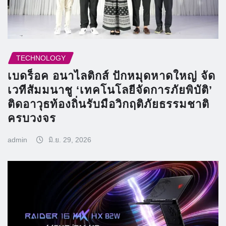
TECHNOLOGY
เบดร็อค อนาไลติกส์ ปักหมุดหาดใหญ่ จัด
เวทีสัมมนาชู ‘เทคโนโลยีจัดการภัยพิบัติ’
ติดอาวุธท้องถิ่นรับมือวิกฤติภัยธรรมชาติ
ครบวงจร
admin
มิ.ย. 29, 2026