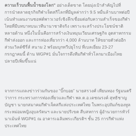
ความเร็วบนพื้นน้ำของโลก”
อย่างเด็ดขาด โดยมุ่งเป้าสำคัญไปที่
การนำตลาดธุรกิจกีฬาเจ็ตสกีโลกที่มีมูลค่ากว่า 9.5 หมื่นล้านบาทต่อปี
เน้นทำแผนงานซอฟต์พาวเวอร์เชิงลึกเชื่อมต่อกับความสำเร็จของกีฬา
ไทยที่มีบทบาทบนเวทีนานาชาติจริง เพราะจะสร้างประโยชน์ชาติ
หลายด้าน หนึ่งในนั้นคือการสร้างเงินหมุนเวียนเศรษฐกิจ อุตสาหกรรม
กีฬาส่งออก และการท่องเที่ยวกว่า 4,000 ล้านบาท ให้ขยายตัวต่ออีก
ส่วนเวิลด์ซีรี่ส์ สนาม 2 พร้อมบุกทวีปยุโรป ที่เบลเยี่ยม 23-27
กรกฎาคมนี้ ด้าน WGP#1 มั่นใจการดึงทีมกีฬาทั่วโลกมาเมืองไทย
ปลายปีเพิ่มขึ้นแน่
จากการแถลงข่าวร่วมกันของ “บิ๊กบอย” นายสรวงศ์ เทียนทอง รัฐมนตรี
ว่าการ กระทรวงการท่องเที่ยวและกีฬา พล.ต.อ.เดชณรงค์ สุทธิชาญ
บัญชา นายกสมาคมกีฬาเจ็ตสกีแห่งประเทศไทย ในพระอุปถัมภ์ของทูล
กระหม่อมหญิงอุบลรัตนฯ และนายปริเขต สืบสหการ ผู้อำนวยการทัวร์
นาเม้นท์ WGP#1 ณ อาคารเฉลิมพระเกียรติฯ ชั้น 25 การกีฬาแห่ง
ประเทศไทย