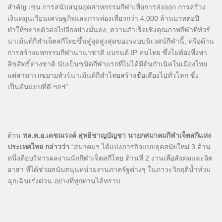
สำคัญ เช่น การสนับสนุนอุตสาหกรรมกีฬาเพื่อการส่งออก การสร้าง
เงินหมุนเวียนเศรษฐกิจและการท่องเที่ยวกว่า 4,000 ล้านบาทต่อปี
ทำให้ขยายตัวต่อไปอีกอย่างมั่นคง, ความสำเร็จเชิงคุณภาพกีฬาที่ทัวร์
นาเม้นท์กีฬาเจ็ตสกีไทยขึ้นสู่จุดสูงสุดของระบบนิเวศน์กีฬานี้, หรือด้าน
การสร้างมหกรรมกีฬานานาชาติ แบรนด์ IP คนไทย ซึ่งไม่ต้องพึ่งพา
ลิขสิทธิ์ต่างชาติ นับเป็นชนิดกีฬาแรกที่ไม่ได้มีต้นกำเนิดในเมืองไทย
แต่สามารถขยายทัวร์นาเม้นท์กีฬาไทยสร้างชื่อเสียงไปทั่วโลก ซึ่ง
เป็นต้นแบบที่ดี ฯลฯ”
ด้าน
พล.ต.อ.เดชณรงค์ สุทธิชาญบัญชา นายกสมาคมกีฬาเจ็ตสกีแห่ง
ประเทศไทย กล่าวว่า
“สมาคมฯ ได้แบ่งภารกิจแบบยุคสมัยใหม่ 3 ด้าน
หนึ่งคือบริหารผลงานนักกีฬาเจ็ตสกีไทย ด้านที่ 2 งานเพื่อสังคมและจิต
อาสา ที่ได้ช่วยสนับสนุนหน่วยงานภาครัฐต่างๆ ในภาวะวิกฤติน้ำท่วม
ฉุกเฉินเร่งด่วน อย่างที่ทุกท่านได้ทราบ