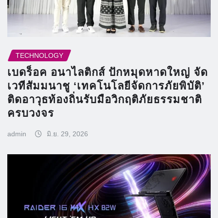
TECHNOLOGY
เบดร็อค อนาไลติกส์ ปักหมุดหาดใหญ่ จัด
เวทีสัมมนาชู ‘เทคโนโลยีจัดการภัยพิบัติ’
ติดอาวุธท้องถิ่นรับมือวิกฤติภัยธรรมชาติ
ครบวงจร
admin
มิ.ย. 29, 2026