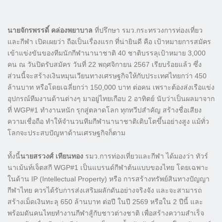
นายจักรพรรดิ์ คล่องพยาบาล
ที่ปรึกษา รมว.กระทรวงการท่องเที่ยว
และกีฬา เปิดเผยว่า ถือเป็นเรื่องแรก ที่น่ายินดี คือ เป้าหมายการสมัคร
เข้าแข่งขันของทีมนักกีฬานานาชาติ 40 ชาติบรรลุเป้าหมาย 3,000
คน ณ วันปิดรับสมัคร วันที่ 22 พฤศจิกายน 2567 เรียบร้อยแล้ว ซึ่ง
ส่วนนี้จะสร้างเงินหมุนเวียนทางเศรษฐกิจให้กับประเทศไทยกว่า 450
ล้านบาท หรือโดยเฉลี่ยกว่า 150,000 บาท ต่อคน เพราะต้องส่งเรือแข่ง
อุปกรณ์ทีมงานด้านต่างๆ มาอยู่ไทยเกือบ 2 อาทิตย์ นับว่าเป็นผลมาจาก
ที่ WGP#1 ทำงานหนัก รุกสู่ตลาดโลก ทุกทวีปสำคัญ สร้างชื่อเสียง
ความเชื่อถือ ทำให้จำนวนทีมกีฬานานาชาติเติบโตขึ้นอย่างสูง แม้ทั่ว
โลกจะประสบปัญหาด้านเศรษฐกิจก็ตาม
ทั้งนี้
นายสรวงศ์ เทียนทอง
รมว.การท่องเที่ยวและกีฬา ได้มองว่า ทัวร์
นาเม้นท์เจ็ตสกี WGP#1 เป็นแบรนด์กีฬาต้นแบบของไทย โดยเฉพาะ
ในด้าน IP (Intellectual Property) หรือ การสร้างทรัพย์สินทางปัญญา
กีฬาไทย ควรได้รับการส่งเสริมผลักดันอย่างจริงจัง และจะสามารถ
สร้างเม็ดเงินทะลุ 650 ล้านบาท ต่อปี ในปี 2569 หรือใน 2 ปีนี้ และ
พร้อมดันคนไทยทำงานกีฬาสู้กับชาวต่างชาติ เพื่อสร้างความสำเร็จ