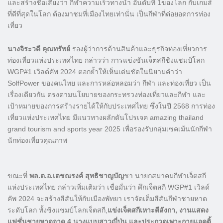
และสร้างชื่อเสียงว่า กีฬาความเร็วทางน้ำ อันดับที่ 1ของโลก กับเกมส์
ที่ดีที่สุดในโลก ต้องมาชมที่เมืองไทยเท่านั่น เป็นกีฬาที่ต่อยอดการท่อง
เที่ยว
นางจิระวดี คุณทรัพย์
รองผู้ว่าการด้านสินค้าและธุรกิจท่องเที่ยวการ
ท่องเที่ยวแห่งประเทศไทย กล่าวว่า การแข่งขันเจ็ตสกีชิงแชมป์โลก
WGP#1 เวิลด์คัพ 2024 ตอกย้ำให้เห็นเด่นชัดในนิยามคำว่า
SolfPower ของคนไทย และการหล่อหลอมว่า กีฬา และท่องเที่ยว เป็น
เรื่องเดียวกัน ตรงตามนโยบายของกระทรวงท่องเที่ยวและกีฬา และ
เป้าหมายของการสร้างรายได้ให้กับประเทศไทย ซึ่งในปี 2568 การท่อง
เที่ยวแห่งประเทศไทย มีแนวทางผลักดันโปรเจค amazing thailand
grand tourism and sports year 2025 เพื่อรองรับกลุ่มเซคเม้นนักกีฬา
นักท่องเที่ยวคุณภาพ
ขณะที่
พล.ต.อ.เดชณรงค์ สุทธิชาญบัญ
ชา นายกสมาคมกีฬาเจ็ตสกี
แห่งประเทศไทย กล่าวเพิ่มเติมว่า เชื่อมั่นว่า ศึกเจ็ตสกี WGP#1 เวิลด์
คัพ 2024 จะสร้างสีสันให้กับเมืองพัทยา เราจัดเต็มสีสันกีฬาชายหาด
ระดับโลก ทั้งชิงแชมป์โลกเจ็ตสกี,
แข่งเจ็ตสกีเหาะตีลังกา, งานแสดง
แฟชั่นชายหาดจาด 4 นางแบบสาวญี่ปุ่น และประกวดเพาะกายแอคติ้