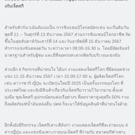
งกับเจ็ตสกี
สำหรับทัวร์นาเม้นท์แบ่งเป็น การชิงแชมป์โลกสมัครเล่น จะเริ่มต้นวัน
พุธที่ 11 – วันศุกร์ที่ 13 ธันวาคม 2567 ส่วนการชิงแชมป์โลกอาชีพ จัด
ขึ้นในสุดสัปดาห์วันเสาร์ที่ 14 และวันอาทิตย์ที่ 15 ธันวาคม 2567
ทำการแข่งขันตลอดวัน ระหว่างเวลา 08.00-16.30 น. โดยมีอัฒจันทร์
มาตรฐานสำหรับผู้ชม และมีที่จอดรถสะดวกติดกับบริเวณแข่งขัน
ส่วนอีก 4 กิจกรรมที่น่าสนใจ ได้แก่ งานแสดงเจ็ตสกีโลก ที่มีตลอดช่วง
แข่ง 11-15 ธันวาคม 2567 เวลา 10.00-17.00 น. ผู้ผลิตเจ็ตสกีโลก
เช่น คาวาซากิ ญี่ปุ่น จะเปิดรุ่นใหม่ปี 2025 เป็นครั้งแรกของโลก ที่
ประเทศไทย และยังมีสินค้าเกี่ยวกับเจ็ตสกีมารวมไว้มากมาย ตั้งแต่
ถุงมือ ชุดเจ็ตสกี อุปกรณ์ตกแต่งเรือต่างๆ ที่ลดราคาสูงสุดถึง 50% รวม
ถึงผลิตภัณฑ์น้ำมันหล่อลื่น ปตท ก็จะมาให้ข้อมูลสินค้าที่น่าสนใจด้วย
อีกทั้งยังมีกิจกรรม เจ็ตสกีเหาะตีลังกา งานแสดงเจ็ตสกีที่จะถ่ายแบบ 4
สาวญี่ปุ่น และแข่งขันเพาะกายบนเจ็ตสกี ที่ร่วมกับ สมาคมกีฬาเพาะ