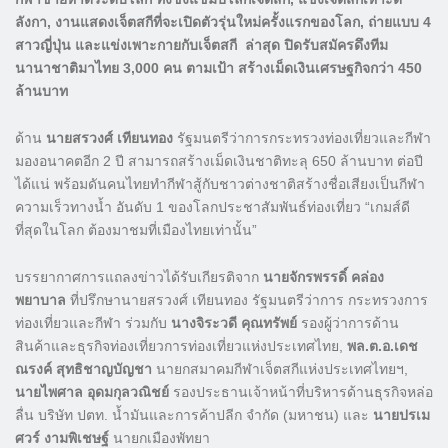
ลังกา, งานแสดงเจ็ตสกีที่จะเปิดตัวรุ่นใหม่ครั้งแรกของโลก, ถ่ายแบบ 4
สาวญี่ปุ่น และแข่งเพาะกายกับเจ็ตสกี
ล่าสุด ปิดรับสมัครดึงทีม
นานาชาติมาไทย 3,000 คน ตามเป้า สร้างเม็ดเงินเศรษฐกิจกว่า 450
ล้านบาท
ด้าน
นายสรวงศ์ เทียนทอง
รัฐมนตรีว่าการกระทรวงท่องเที่ยวและกีฬา
มองอนาคตอีก 2 ปี สามารถสร้างเม็ดเงินชาติทะลุ 650 ล้านบาท ต่อปี
ได้แน่ พร้อมดันคนไทยทำกีฬาสู้กับชาวต่างชาติสร้างชื่อเสียงเป็นกีฬา
ความเร็วทางน้ำ อันดับ 1 ของโลกประชาสัมพันธ์ท่องเที่ยว “เกมส์ดี
ที่สุดในโลก ต้องมาชมที่เมืองไทยเท่านั้น”
บรรยากาศการแถลงข่าวได้รับเกียรติจาก
นายจักรพรรดิ์ คล่อง
พยาบาล
ที่ปรึกษานายสรวงศ์ เทียนทอง รัฐมนตรีว่าการ กระทรวงการ
ท่องเที่ยวและกีฬา ร่วมกับ
นางจิระวดี คุณทรัพย์
รองผู้ว่าการด้าน
สินค้าและธุรกิจท่องเที่ยวการท่องเที่ยวแห่งประเทศไทย,
พล.ต.อ.เดช
ณรงค์ สุทธิชาญบัญชา
นายกสมาคมกีฬาเจ็ตสกีแห่งประเทศไทยฯ,
นายไพศาล อุดมกุลวณิชย์
รองประธานเจ้าหน้าที่บริหารด้านธุรกิจหล่อ
ลื่น บริษัท ปตท. น้ำมันและการค้าปลีก จำกัด (มหาชน) และ
นายปรเม
ศวร์ งามพิเชษฐ์
นายกเมืองพัทยา