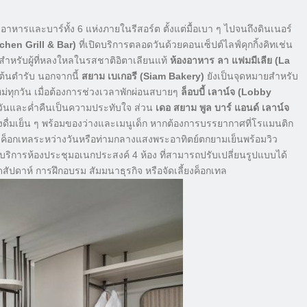
หารและบาร์ทั้ง 6 แห่งภายในรีสอร์ต ตั้งแต่มื้อเบา ๆ ไปจนถึงดินเนอร์
tchen Grill & Bar)
ที่เปิดบริการตลอดวันด้วยคอนเซ็ปต์ไลฟ์คุกกิ้งคิทเช่น
หรับผู้ที่หลงใหลในรสชาติอิตาเลียนแท้
ห้องอาหาร ลา แฟมมีเลีย (La
้นตำรับ นอกจากนี้
สยาม เบเกอรี (Siam Bakery)
ยังเป็นจุดหมายสำหรับ
หม่ทุกวัน เมื่อต้องการช่วงเวลาพักผ่อนสบายๆ
ล็อบบี้ เลาน์จ (Lobby
างวันและค่ำคืนเป็นความประทับใจ ส่วน
เดอ สยาม พูล บาร์ แอนด์ เลาน์จ
งดื่มเย็น ๆ พร้อมของว่างและเมนูเด็ก หากต้องการบรรยากาศที่โรแมนติก
ค็อกเทลระหว่างวันหรือท่ามกลางแสงพระอาทิตย์ตกยามเย็นพร้อมวิว
ิการห้องประชุมอเนกประสงค์ 4 ห้อง ที่สามารถปรับเปลี่ยนรูปแบบได้
ัปดาห์ การฝึกอบรม สัมมนาธุรกิจ หรือจัดเลี้ยงค็อกเทล