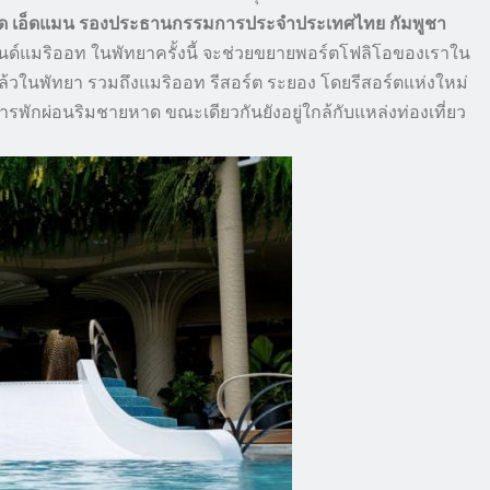
ด เอ็ดแมน รองประธานกรรมการประจำประเทศไทย กัมพูชา
นด์แมริออท ในพัทยาครั้งนี้ จะช่วยขยายพอร์ตโฟลิโอของเราใน
แล้วในพัทยา รวมถึงแมริออท รีสอร์ต ระยอง โดยรีสอร์ตแห่งใหม่
ารพักผ่อนริมชายหาด ขณะเดียวกันยังอยู่ใกล้กับแหล่งท่องเที่ยว