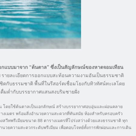
ออกแบบมาจาก “ต้นตาล” ซึ่งเป็นสัญลักษณ์ของหาดจอมเทียน
ย
รายละเอียดการออกแบบสะท้อนความงามอันเป็นธรรมชาติ
้ชิดกับธรรมชาติ พื้นที่ในรีสอร์ตเชื่อมโยงกับทิวทัศน์ทะเลโดย
กดื่มด่ำกับบรรยากาศแสนสงบริมชายฝั่ง
พิถัน โดยใช้ต้นตาลเป็นเอกลักษณ์ สร้างบรรยากาศอบอุ่นและผ่อนคลาย
ตารางเมตร พร้อมสิ่งอำนวยความสะดวกที่ทันสมัย ห้องสำหรับครอบครัว
องสวีทพรีเมียมขนาด 88 ตารางเมตรที่โปร่งสว่างด้วยแสงธรรมชาติ ทุก
ำนวยความสะดวกระดับพรีเมียม เพื่อตอบโจทย์ทั้งการพักผ่อนและการเดิน