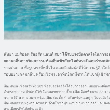
พัทยา แมริออท รีสอร์ต แอนด์ สปา ได้รับแรงบันดาลใจในการ
ผสานกลิ่นอายวัฒนธรรมท้องถิ่นเข้ากับสไตล์ทรอปิคอลร่วมสมั
ของต้นตาล ทั้งรูปทรงที่พลิ้วไหวและผิวสัมผัสที่ให้ความรู้สึกใกล
รอบอย่างกลมกลืน พร้อมวิวพระอาทิตย์ตกที่ชวนให้แขกผู้เข้าพั
ห้องพักและห้องสวีททั้ง 289 ห้องของรีสอร์ตได้รับการออกแบบอย่างพิถี
สำหรับทุกการเข้าพัก มีให้เลือกหลากหลาย ตั้งแต่ห้องดีลักซ์ขนาด 33 
ขนาด 57 ตารางเมตร พร้อมเตียงสองชั้นสำหรับหรับคุณหนู ๆ ไปจนถึงห้
ห้องมอบความหรูหรา ครบครันด้วยโซฟานุ่ม ฝักบัวเรนชาวเวอร์ และสิ่งอ
ทางเพื่อธุรกิจได้อย่างลงตัว