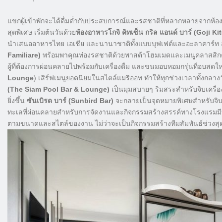
แขกผู้เข้าพักจะได้ดื่มด่ำกับประสบการณ์และรสชาติที่หลากหลายจากห้องอา
สุดพิเศษ เริ่มต้นวันด้วย
ห้องอาหารโกจิ คิทเซ็น กริล แอนด์ บาร์ (Goji Ki
นำเสนออาหารไทย เอเชีย และนานาชาติทั้งแบบบุฟเฟต์และอะลาคาร์ท สำ
Familiare)
พร้อมพาคุณท่องรสชาติด้วยพาสต้าโฮมเมดและเมนูคลาสสิกต
ผู้ที่ต้องการผ่อนคลายไปพร้อมกับเครื่องดื่ม และขนมอบหอมกรุ่นที่อบสดใ
Lounge
) เสิร์ฟเมนูยอดนิยมในสไตล์แมริออท ทำให้ทุกช่วงเวลาทั้งกล
(The Siam Pool Bar & Lounge)
เป็นมุมสบายๆ ริมสระสำหรับจิบเครื่อ
ยิ่งขึ้น
ซันเบิรด บาร์ (Sunbird Bar)
จะกลายเป็นจุดหมายพิเศษสำหรับจิบ
ทะเลที่ผ่อนคลายสำหรับการจัดงานและกิจกรรมสร้างสรรค์ทางโรงแรมมีบร
ตามขนาดและสไตล์ของงาน ไม่ว่าจะเป็นกิจกรรมสร้างทีมสัมพันธ์ช่วงสุดส