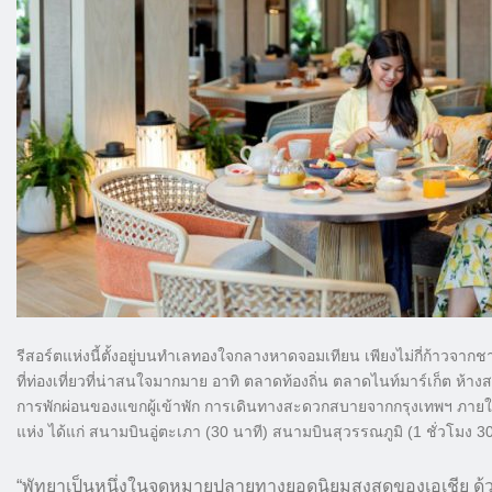
รีสอร์ตแห่งนี้ตั้งอยู่บนทำเลทองใจกลางหาดจอมเทียน เพียงไม่กี่ก้าว
ที่ท่องเที่ยวที่น่าสนใจมากมาย อาทิ ตลาดท้องถิ่น ตลาดไนท์มาร์เก็ต
การพักผ่อนของแขกผู้เข้าพัก การเดินทางสะดวกสบายจากกรุงเทพฯ ภายในเ
แห่ง ได้แก่ สนามบินอู่ตะเภา (30 นาที) สนามบินสุวรรณภูมิ (1 ชั่วโมง 
“พัทยาเป็นหนึ่งในจุดหมายปลายทางยอดนิยมสูงสุดของเอเชีย ด้