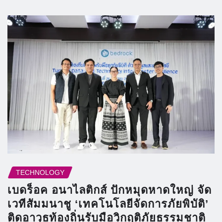
TECHNOLOGY
เบดร็อค อนาไลติกส์ ปักหมุดหาดใหญ่ จัด
เวทีสัมมนาชู ‘เทคโนโลยีจัดการภัยพิบัติ’
ติดอาวุธท้องถิ่นรับมือวิกฤติภัยธรรมชาติ