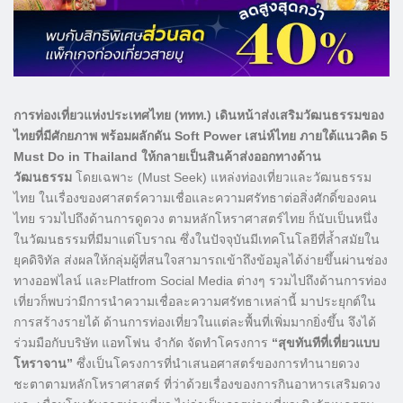
การท่องเที่ยวแห่งประเทศไทย (ททท.) เดินหน้าส่งเสริมวัฒนธรรมของ
ไทยที่มีศักยภาพ พร้อมผลักดัน Soft Power เสน่ห์ไทย ภายใต้แนวคิด 5
Must Do in Thailand ให้กลายเป็นสินค้าส่งออกทางด้าน
วัฒนธรรม
โดยเฉพาะ (Must Seek) แหล่งท่องเที่ยวและวัฒนธรรม
ไทย ในเรื่องของศาสตร์ความเชื่อและความศรัทธาต่อสิ่งศักดิ์ของคน
ไทย รวมไปถึงด้านการดูดวง ตามหลักโหราศาสตร์ไทย ก็นับเป็นหนึ่ง
ในวัฒนธรรมที่มีมาแต่โบราณ ซึ่งในปัจจุบันมีเทคโนโลยีที่ล้ำสมัยใน
ยุคดิจิทัล ส่งผลให้กลุ่มผู้ที่สนใจสามารถเข้าถึงข้อมูลได้ง่ายขึ้นผ่านช่อง
ทางออฟไลน์ และPlatfrom Social Media ต่างๆ รวมไปถึงด้านการท่อง
เที่ยวก็พบว่ามีการนำความเชื่อละความศรัทธาเหล่านี้ มาประยุกต์ใน
การสร้างรายได้ ด้านการท่องเที่ยวในแต่ละพื้นที่เพิ่มมากยิ่งขึ้น จึงได้
ร่วมมือกับบริษัท แอทโฟน จำกัด จัดทำโครงการ
“สุขทันทีที่เที่ยวแบบ
โหราจาน”
ซึ่งเป็นโครงการที่นำเสนอศาสตร์ของการทำนายดวง
ชะตาตามหลักโหราศาสตร์ ที่ว่าด้วยเรื่องของการกินอาหารเสริมดวง