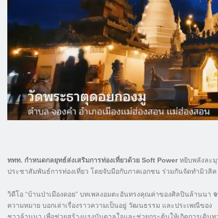
ททท. กำหนดกลยุทธ์ส่งเสริมการท่องเที่ยวด้วย Soft Power
หยิบพลังละม
ประชาสัมพันธ์การท่องเที่ยว โดยจับมือกับภาคเอกชน ร่วมกันจัดทำมิวสิค
วิดีโอ “บ้านป่าเมืองดอย” บทเพลงอมตะอันทรงคุณค่าของศิลปินล้านนา
จ
ความหมาย บอกเล่าเรื่องราวความเป็นอยู่ วัฒนธรรม และประเพณีของ
ชาวล้านนา เพื่อช่วยสร้างแรงบันดาลใจและช่วยกระตุ้นให้เกิดการเดินท