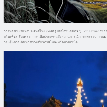
การท่องเที่ยวแห่งประเทศไทย (ททท.) จับมือพันธมิตร ชู Soft Power รังสรร
มโนเพ็ชร รับบรรยากาศเปิดประเทศหลังสถานการณ์การแพร่ระบาดของโควิด-
กระตุ้นการเดินทางท่องเที่ยวภายในจังหวัดภาคเหนือ