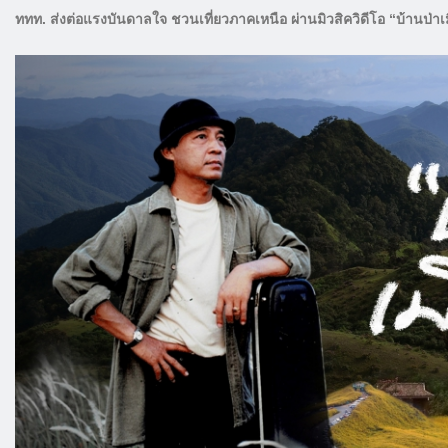
ททท. ส่งต่อแรงบันดาลใจ ชวนเที่ยวภาคเหนือ ผ่านมิวสิควิดีโอ “บ้านป่า