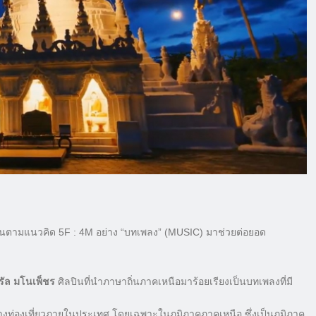
ุนตามแนวคิด 5F : 4M อย่าง “บทเพลง” (MUSIC) มาช่วยต่อยอด
รัล มโนเพ็ชร
ศิลปินที่นำภาษาถิ่นภาคเหนือมาร้อยเรียงเป็นบทเพลงที่มี
างท่องเที่ยวภายในประเทศ โดยเฉพาะในภูมิภาคภาคเหนือ ซึ่งเป็นภูมิภาค