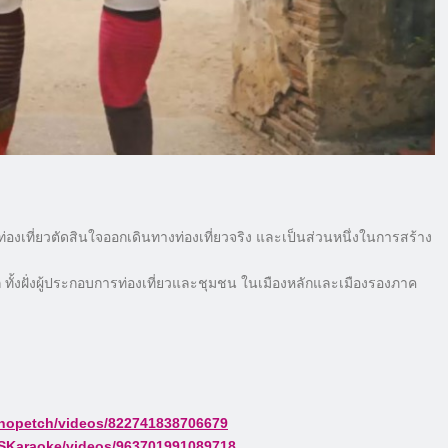
ักท่องเที่ยวตัดสินใจออกเดินทางท่องเที่ยวจริง และเป็นส่วนหนึ่งในการสร้าง
ั้งฝั่งผู้ประกอบการท่องเที่ยวและชุมชน ในเมืองหลักและเมืองรองภาค
opetch/videos/822741838706679
Karaoke/videos/963701991089718