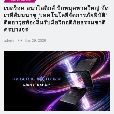
เบดร็อค อนาไลติกส์ ปักหมุดหาดใหญ่ จัด
เวทีสัมมนาชู ‘เทคโนโลยีจัดการภัยพิบัติ’
ติดอาวุธท้องถิ่นรับมือวิกฤติภัยธรรมชาติ
ครบวงจร
admin
มิ.ย. 29, 2026