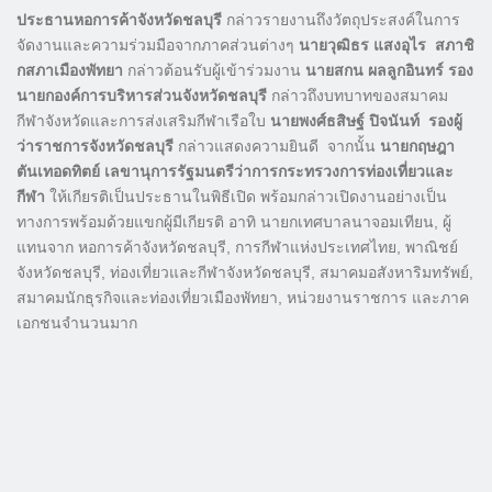
ประธานหอการค้าจังหวัดชลบุรี
กล่าวรายงานถึงวัตถุประสงค์ในการ
จัดงานและความร่วมมือจากภาคส่วนต่างๆ
นายวุฒิธร แสงอุไร สภาชิ
กสภาเมืองพัทยา
กล่าวต้อนรับผู้เข้าร่วมงาน
นายสกน ผลลูกอินทร์ รอง
นายกองค์การบริหารส่วนจังหวัดชลบุรี
กล่าวถึงบทบาทของสมาคม
กีฬาจังหวัดและการส่งเสริมกีฬาเรือใบ
นายพงศ์ธสิษฐ์ ปิจนันท์ รองผู้
ว่าราชการจังหวัดชลบุรี
กล่าวแสดงความยินดี จากนั้น
นายกฤษฎา
ตันเทอดทิตย์ เลขานุการรัฐมนตรีว่าการกระทรวงการท่องเที่ยวและ
กีฬา
ให้เกียรติเป็นประธานในพิธีเปิด พร้อมกล่าวเปิดงานอย่างเป็น
ทางการพร้อมด้วยแขกผู้มีเกียรติ อาทิ นายกเทศบาลนาจอมเทียน, ผู้
แทนจาก หอการค้าจังหวัดชลบุรี, การกีฬาแห่งประเทศไทย, พาณิชย์
จังหวัดชลบุรี, ท่องเที่ยวและกีฬาจังหวัดชลบุรี, สมาคมอสังหาริมทรัพย์,
สมาคมนักธุรกิจและท่องเที่ยวเมืองพัทยา, หน่วยงานราชการ และภาค
เอกชนจำนวนมาก