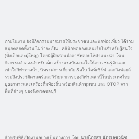
ภายในงาน ยังมีกิจกรรมมากมายให้ประชาชนและนักท่องเที่ยว ได้ร่วม
สนุกตลอดทั้งวัน ไม่ว่าจะเป็น : คลินิกทดลองแล่นเรือใบสำหรับผู้สนใจ
(ทั้งเด็กและผู้ใหญ่) โดยมีผู้ฝึกสอนมืออาชีพคอยให้คำแนะนำ โซน
กิจกรรมจำลองสำหรับเด็ก สร้างแรงบันดาลใจให้เยาวชนรู้จักและ
เข้าใจกีฬาทางน้ำ, นิทรรศการเกี่ยวกับเรือใบ ไคท์เซิร์ฟ และวิงฟอยล์
รวมถึงประวัติศาสตร์และวิวัฒนาการของกีฬาเหล่านี้ในประเทศไทย
บูธอาหารและเครื่องดื่มท้องถิ่น พร้อมสินค้าชุมชน และ OTOP จาก
พื้นที่ต่างๆ ของจังหวัดชลบุรี
สำหรับพิธีเปิดงานอย่างเป็นทางการ โดย
นายไกรสร ฉัตรเลขวนิช