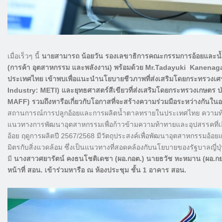
เมื่อเร็วๆ นี้
นายสามารถ น้อยวัน รองเลขาธิการคณะกรรมการอ้อยและน้ำต
(การค้า อุตสาหกรรม และพลังงาน) พร้อมด้วย Mr.Tadayuki Kanenaga 
ประเทศไทย เข้าพบเพื่อแนะนำนโยบายชีวภาพที่ส่งเสริมโดยกระทรวงเศ
Industry: METI) และยุทธศาสตร์สีเขียวที่ส่งเสริมโดยกระทรวงเกษตร ป
MAFF) รวมถึงหารือเกี่ยวกับโอกาสที่จะสร้างความร่วมมือระหว่างกัน
สถานการณ์การปลูกอ้อยและการผลิตน้ำตาลทรายในประเทศไทย ความท้
แนวทางการพัฒนาอุตสาหกรรมเพื่อก้าวข้ามความท้าทายและอุปสรรคที่เก
อ้อย ฤดูการผลิตปี 2567/2568 มีวัตถุประสงค์เพื่อพัฒนาอุตสาหกรรมอ้อยแ
มิตรกับสิ่งแวดล้อม ซึ่งเป็นแนวทางที่สอดคล้องกับนโยบายของรัฐบาลญี่ปุ่
มี
นางสาวศยารัตน์ คงธนโชติเดชา (ผอ.กอต.) นายธวัช หะหมาน (ผอ.กยผ.)
หน้าที่ สอน. เข้าร่วมหารือ ณ ห้องประชุม ชั้น 1 อาคาร สอน.