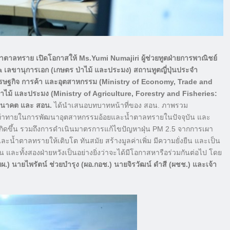
าลทราย เปิดโอกาสให้ Ms.Yumi Numajiri ผู้ช่วยทูตฝ่ายการพาณิชย์
เลขานุการเอก (เกษตร ป่าไม้ และประมง) สถานทูตญี่ปุ่นประจำ
รษฐกิจ การค้า และอุตสาหกรรม (Ministry of Economy, Trade and
่าไม้ และประมง (Ministry of Agriculture, Forestry and Fisheries:
ในอนาคต และ สอน.
ได้นำเสนอบทบาทหน้าที่ของ สอน. ภาพรวม
าทายในการพัฒนาอุตสาหกรรมอ้อยและน้ำตาลทรายในปัจจุบัน และ
ิดขึ้น รวมถึงการดำเนินมาตรการแก้ไขปัญหาฝุ่น PM 2.5 จากการเผา
ละน้ำตาลทรายให้เติบโต ทันสมัย สร้างมูลค่าเพิ่ม มีความยั่งยืน และเป็น
น และทั้งสองฝ่ายหวังเป็นอย่างยิ่งว่าจะได้มีโอกาสหารือร่วมกันต่อไป โดย
 นายไพรัตน์ ช่วยบำรุง (ผอ.กอช.) นายจิรวัฒน์ ดำสี (ผชช.) และเจ้า