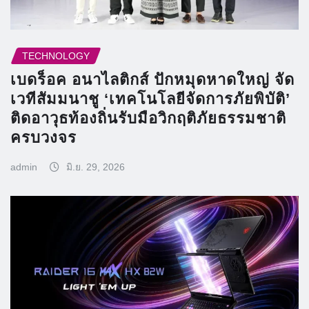
TECHNOLOGY
เบดร็อค อนาไลติกส์ ปักหมุดหาดใหญ่ จัด
เวทีสัมมนาชู ‘เทคโนโลยีจัดการภัยพิบัติ’
ติดอาวุธท้องถิ่นรับมือวิกฤติภัยธรรมชาติ
ครบวงจร
admin
มิ.ย. 29, 2026