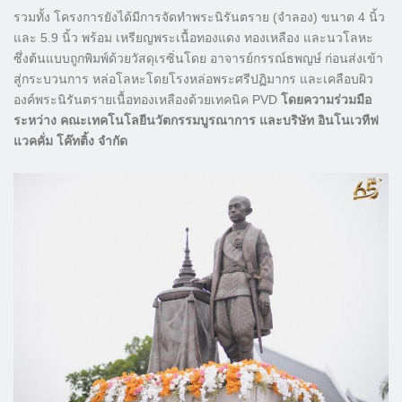
รวมทั้ง โครงการยังได้มีการจัดทำพระนิรันตราย (จำลอง) ขนาด 4 นิ้ว
และ 5.9 นิ้ว พร้อม เหรียญพระเนื้อทองแดง ทองเหลือง และนวโลหะ
ซึ่งต้นแบบถูกพิมพ์ด้วยวัสดุเรซิ่นโดย อาจารย์กรรณ์ธพญษ์ ก่อนส่งเข้า
สู่กระบวนการ หล่อโลหะโดยโรงหล่อพระศรีปฏิมากร และเคลือบผิว
องค์พระนิรันตรายเนื้อทองเหลืองด้วยเทคนิค PVD
โดยความร่วมมือ
ระหว่าง คณะเทคโนโลยีนวัตกรรมบูรณาการ และบริษัท อินโนเวทีฟ
แวคคั่ม โค๊ทติ้ง จำกัด