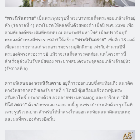
“พระนิรันตราย”
เป็นพระพุทธรูปที่ พระบาทสมเด็จพระจอมเกล้าเจ้าอยู่
หัว (รัชกาลที่ 4) ทรงโปรดให้หล่อขึ้นด้วยทองคำ เมื่อปี พ.ศ. 2399 เพื่อ
สวมทับองค์พระเดิมที่ทรงพบ ณ ดงพระศรีมหาโพธิ เมืองปราจีนบุรี
พระองค์ยังทรงมีพระราชดำริให้สร้าง
“พระนิรันตราย”
เพิ่มอีก 18 องค์
เพื่อพระราชทานแก่ พระอารามธรรมยุติกนิกาย เท่ากับจำนวนปีที่
พระองค์ทรงครองราชย์ แม้ว่าจะเสด็จสวรรคตก่อน แต่โครงการนี้
สำเร็จลุล่วงในรัชสมัยของ พระบาทสมเด็จพระจุลจอมเกล้าเจ้าอยู่หัว
(รัชกาลที่ 5)
ความพิเศษของ
พระนิรันตราย
อยู่ที่การออกแบบซึ่งสะท้อนถึง แนวคิด
ทางวิทยาศาสตร์ ของรัชกาลที่ 4 โดยมี ซุ้มเรือนแก้วทรงพุ่มพระ
ศรีมหาโพธิ์ ประกอบด้วย ลวดลายพระมหามงกุฎ และจารึกบท
“อิติ
ปิโส ภควา”
ด้วยอักษรขอม นอกจากนี้ ฐานพระยังประดับด้วย รูปโคที่
เจาะรูบริเวณปาก สำหรับให้น้ำสรงไหลออก สะท้อนแนวคิดแบบเหตุ
และผลที่พระองค์ทรงยึดมั่น