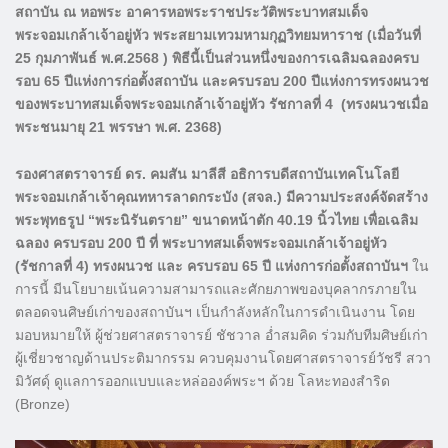
สถาบัน ณ หอพระ อาคารหอพระราชประวัติพระบาทสมเด็จ
พระจอมเกล้าเจ้าอยู่หัว พระสยามเทวมหามกุฏวิทยมหาราช (เมื่อวันที่
25 กุมภาพันธ์ พ.ศ.2568 ) พิธีนี้เป็นส่วนหนึ่งของการเฉลิมฉลองครบ
รอบ 65 ปีแห่งการก่อตั้งสถาบัน และครบรอบ 200 ปีแห่งการทรงผนวช
ของพระบาทสมเด็จพระจอมเกล้าเจ้าอยู่หัว รัชกาลที่ 4 (ทรงผนวชเมื่อ
พระชนมายุ 21 พรรษา พ.ศ. 2368)
รองศาสตราจารย์ ดร. คมสัน มาลีสี อธิการบดีสถาบันเทคโนโลยี
พระจอมเกล้าเจ้าคุณทหารลาดกระบัง (สจล.) มีความประสงค์จัดสร้าง
พระพุทธรูป “พระนิรันตราย” ขนาดหน้าตัก 40.19 นิ้วไทย เพื่อเฉลิม
ฉลอง ครบรอบ 200 ปี ที่ พระบาทสมเด็จพระจอมเกล้าเจ้าอยู่หัว
(รัชกาลที่ 4) ทรงผนวช และ ครบรอบ 65 ปี แห่งการก่อตั้งสถาบันฯ
ใน
การนี้ มีนโยบายเน้นความสามารถและศักยภาพของบุคลากรภายใน
ตลอดจนศิษย์เก่าของสถาบันฯ เป็นกำลังหลักในการดำเนินงาน โดย
มอบหมายให้ ผู้ช่วยศาสตราจารย์ ชัชวาล อ่ำสมคิด ร่วมกับทีมศิษย์เก่า
ผู้เชี่ยวชาญด้านประติมากรรม ควบคุมงานโดยศาสตราจารย์วัชรี สวา
มิวัศดุ์ ดูแลการออกแบบและหล่อองค์พระฯ ด้วย โลหะทองสำริด
(Bronze)