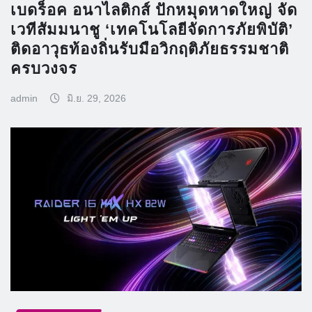
เบดร็อค อนาไลติกส์ ปักหมุดหาดใหญ่ จัด
เวทีสัมมนาชู ‘เทคโนโลยีจัดการภัยพิบัติ’
ติดอาวุธท้องถิ่นรับมือวิกฤติภัยธรรมชาติ
ครบวงจร
admin
มิ.ย. 29, 2026