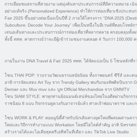
การเยี่ยมชมสถานที่สวยงาม แต่มุ่งค้นหาประสบการณ์ที่มีความหมาย 
อย่างแท้จริง (Personalized Experience) ทำให้การท่องเที่ยวเชิงประสบ
Fair 2025 ขึ้นอย่างต่อเนื่องเป็นปีที่ 2 ภายใต้โครงการ “DNA 2025 (De
Subculture: Decode Your Journey” เพื่อเป็นหนึ่งในอีเวนต์ที่ตอบโจท
เสนอเส้นทางและประสบการณ์การท่องเที่ยวที่หลากหลาย ครอบคลุมทั้งผ
ทั้งนี้ ททท. คาดการณ์ว่าจะมีผู้เข้าร่วมชมงานตลอด 4 วันกว่า 100,0
ภายในงาน DNA Travel & Fair 2025 ททท. ได้จัดแบ่งเป็น 5 โซนหลักที่ร
โซน THAI POP: รวบรวมวัฒนธรรมสมัยนิยม ทั้งภาพยนตร์ ซีรีส์ และดนต
อาทิ การจัดแสดง Art Toy จาก Trendy Gallery พบกับกองทัพศิลปินจาก GM
Demier และ Muv muv และ บูท Official Merchandise จาก GMMTV
โซน SIAM STYLE: พาทุกท่านย้อนมนต์เสน่ห์ของไทยในอดีตผ่านกิจกรรม
ราชนิยม 8 แบบ กิจกรรมดูดวงกับอาจารย์แห้ว ศาลเจ้าพ่อนาคราช และกา
โซน WORK & PLAY: คอมมูนิตี้สำหรับนักเดินทางยุคใหม่ที่ผสมผสานคว
ใหม่และวิถีการทำงานแบบ Workation โดยมีไฮไลต์สำคัญ อาทิ นิทรรศ
สร้างรายได้และไอเดียสุดครีเอทีฟในที่เดียว และ TikTok Live Studio