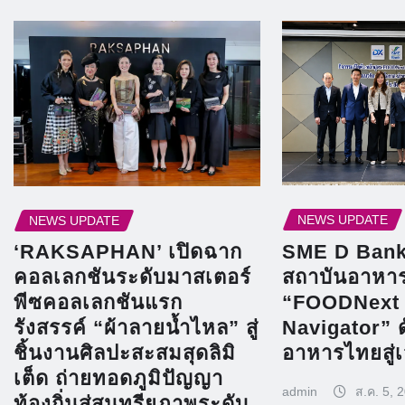
NEWS UPDATE
NEWS UPDATE
SME D Bank 
‘RAKSAPHAN’ เปิดฉาก
สถาบันอาหาร
คอลเลกชันระดับมาสเตอร์
“FOODNext
พีซคอลเลกชันแรก
Navigator” 
รังสรรค์ “ผ้าลายน้ำไหล” สู่
อาหารไทยสู่
ชิ้นงานศิลปะสะสมสุดลิมิ
เต็ด ถ่ายทอดภูมิปัญญา
admin
ส.ค. 5, 
ท้องถิ่นสู่สุนทรียภาพระดับ