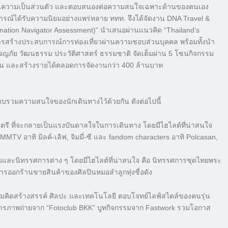
เน้นความเป็นส่วนตัว และตอบสนองต่อความสนใจเฉพาะด้านของตนเอง
การณ์ได้รับความนิยมอย่างแพร่หลาย ททท. จึงได้จัดงาน DNA Travel &
stination Navigator Assessment)” นำเสนอผ่านแนวคิด “Thailand’s
ย์การสร้างประสบการณ์การท่องเที่ยวผ่านความชอบส่วนบุคคล พร้อมทั้งนำ
จญภัย วัฒนธรรม ประวัติศาสตร์ ธรรมชาติ จัดเต็มผ่าน 5 โซนกิจกรรม
00 คน และสร้างรายได้ตลอดการจัดงานกว่า 400 ล้านบาท
วบรวมความสนใจของนักเดินทางไว้ด้วยกัน ดังต่อไปนี้
รี ที่จะกลายเป็นแรงบันดาลใจในการเดินทาง โดยมีไฮไลต์ที่น่าสนใจ
MTV อาทิ มิลค์-เลิฟ, จิมมี่-ซี และ fandom characters อาทิ Polcasan,
และนิทรรศการต่าง ๆ โดยมีไฮไลต์ที่น่าสนใจ คือ นิทรรศการชุดไทยพระ
รออกร้านขายสินค้าของศิลปินหมอลำลูกทุ่งชื่อดัง
ามคิดสร้างสรรค์ ศิลปะ และเทคโนโลยี ตอบโจทย์ไลฟ์สไตล์ของคนรุ่น
การภาพถ่ายจาก “Fotoclub BKK” บูทกิจกรรมจาก Fastwork รวมโอกาส