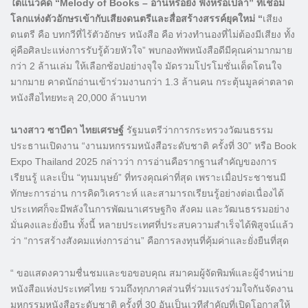
ใต้แนวคิด “Melody of Books – อ่านหรือยัง ฟังหรือเปล่า” ที่เชื่อม
โลกแห่งตัวอักษรเข้ากับเสียงดนตรีและสื่อสร้างสรรค์ยุคใหม่ “
เสียง
ดนตรี คือ บทกวีที่ไร้ตัวอักษร หนังสือ คือ ท่วงทำนองที่ไม่ต้องมีเสียง ทั้ง
คู่คือศิลปะแห่งการรับรู้ด้วยหัวใจ” พบกองทัพหนังสือดีมีคุณค่ามากมาย
กว่า 2 ล้านเล่ม ให้เลือกช้อปอย่างจุใจ มัดรวมโปรโมชั่นเด็ดโดนใจ
มากมาย คาดนักอ่านเข้าร่วมงานกว่า 1.3 ล้านคน กระตุ้นมูลค่าตลาด
หนังสือไทยทะลุ 20,000 ล้านบาท
นางสาว ซาบีดา ไทยเศรษฐ์
รัฐมนตรีว่าการกระทรวงวัฒนธรรม
ประธานเปิดงาน “งานมหกรรมหนังสือระดับชาติ ครั้งที่ 30” หรือ Book
Expo Thailand 2025 กล่าวว่า การอ่านคือรากฐานสำคัญของการ
เรียนรู้ และเป็น “ทุนมนุษย์” ที่ทรงคุณค่าที่สุด เพราะเมื่อประชาชนมี
ทักษะการอ่าน การคิดวิเคราะห์ และสามารถเรียนรู้อย่างต่อเนื่องได้
ประเทศก็จะมีพลังในการพัฒนาเศรษฐกิจ สังคม และวัฒนธรรมอย่าง
มั่นคงและยั่งยืน ทั้งนี้ หลายประเทศที่ประสบความสำเร็จได้พิสูจน์แล้ว
ว่า “การสร้างสังคมแห่งการอ่าน” คือการลงทุนที่คุ้มค่าและยั่งยืนที่สุด
“ ขอแสดงความชื่นชมและขอขอบคุณ สมาคมผู้จัดพิมพ์และผู้จำหน่าย
หนังสือแห่งประเทศไทย รวมถึงทุกภาคส่วนที่ร่วมแรงร่วมใจกันจัดงาน
มหกรรมหนังสือระดับชาติ ครั้งที่ 30 อันเป็นเวทีสำคัญที่เปิดโอกาสให้