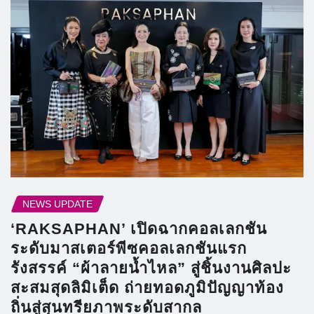
NEWS UPDATE
‘RAKSAPHAN’ เปิดฉากคอลเลกชัน
ระดับมาสเตอร์พีซคอลเลกชันแรก
รังสรรค์ “ผ้าลายน้ำไหล” สู่ชิ้นงานศิลปะ
สะสมสุดลิมิเต็ด ถ่ายทอดภูมิปัญญาท้อง
ถิ่นสู่สุนทรียภาพระดับสากล