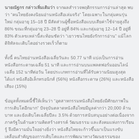
นายณัฐกร กล่าวเพิ่มเติมว่า
จากผลสำรวจพฤติกรรมการอ่านล่าสุด พบ
ว่า “คนไทยยังคงนิยมอ่านหนังสือเล่มจริง” โดยเฉพาะในกลุ่มคนรุ่น
ใหม่ กลุ่มอายุ 15–18 ปี มีสัดส่วนผู้ซื้อหนังสือแบบเสียค่าใช้จ่ายสูงถึง
86% ขณะที่กลุ่มอายุ 23–28 ปี อยู่ที่ 84% และกลุ่มอายุ 12–14 ปี อยู่ที่
83% ตัวเลขเหล่านี้สะท้อนชัดว่า “เยาวชนไทยยังรักการอ่าน” แม้โลก
ดิจิทัลจะเติบโตอย่างรวดเร็วก็ตาม
ทั้งนี้ คนไทยอ่านหนังสือเฉลี่ยวันละ 50.77 นาที แบ่งเป็นการอ่าน
หนังสือกระดาษเฉลี่ย 51 นาที และการอ่านบนแพลตฟอร์มออนไลน์
เฉลี่ย 152 นาทีต่อวัน โดยประเภทการอ่านที่ได้รับความนิยมสูงสุด
ได้แก่ หนังสืออิเล็กทรอนิกส์ (56%) หนังสือกระดาษ (26%) และหนังสือ
เสียง (15%)
ข้อมูลทั้งหมดนี้ชี้ให้เห็นว่า “อุตสาหกรรมหนังสือไทยยังมีศักยภาพใน
การเติบโตอีกมาก” ปัจจุบันตลาดหนังสือไทยมีมูลค่ากว่า 20,000 ล้าน
บาท และยังเติบโตเฉลี่ยปีละ 3.5% ด้วยการสนับสนุนอย่างต่อเนื่องจาก
ภาครัฐในด้านความคิดสร้างสรรค์ วัฒนธรรม และสังคมแห่งการเรียน
รู้ จึงมีความมั่นใจอย่างยิ่งว่า หนังสือไทยจะก้าวขึ้นมาเป็นแรงขับ
เคลื่อนสำคัญของการเติบโตและการพัฒนาทางวัฒนธรรมของ