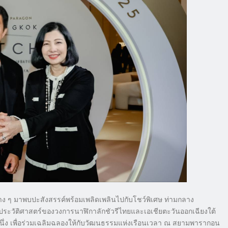
าง ๆ มาพบปะสังสรรค์พร้อมเพลิดเพลินไปกับโชว์พิเศษ ท่ามกลาง
งประวัติศาสตร์ของวงการนาฬิกาลักชัวรีไทยและเอเชียตะวันออกเฉียงใต้
หนึ่ง เพื่อร่วมเฉลิมฉลองให้กับวัฒนธรรมแห่งเรือนเวลา ณ สยามพารากอน