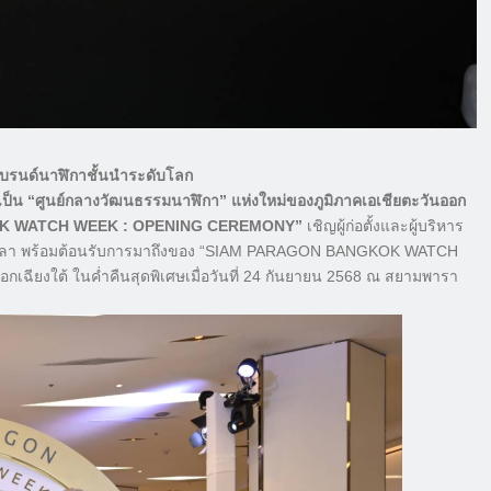
บรนด์นาฬิกาชั้นนำระดับโลก
ารเป็น “ศูนย์กลางวัฒนธรรมนาฬิกา” แห่งใหม่ของภูมิภาคเอเชียตะวันออก
NGKOK WATCH WEEK : OPENING CEREMONY”
เชิญผู้ก่อตั้งและผู้บริหาร
อนเวลา พร้อมต้อนรับการมาถึงของ “SIAM PARAGON BANGKOK WATCH
อกเฉียงใต้ ในค่ำคืนสุดพิเศษเมื่อวันที่ 24 กันยายน 2568 ณ สยามพารา