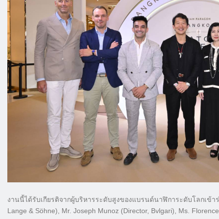
งานนี้ได้รับเกียรติจากผู้บริหารระดับสูงของแบรนด์นาฬิการะดับโลกเข้าร
Lange & Söhne), Mr. Joseph Munoz (Director, Bvlgari), Ms. Florence