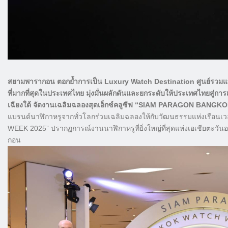
สยามพารากอน ตอกย้ำการเป็น Luxury Watch Destination ศูนย์รวมแ
ที่มากที่สุดในประเทศไทย มุ่งมั่นผลักดันและยกระดับให้ประเทศไทยสู่ก
เฉียงใต้ จัดงานเฉลิมฉลองสุดเอ็กซ์คลูซีฟ “SIAM PARAGON BA
แบรนด์นาฬิกาหรูจากทั่วโลกร่วมเฉลิมฉลองให้กับวัฒนธรรมแห่งเรื
WEEK 2025” ปรากฏการณ์งานนาฬิกาหรูที่ยิ่งใหญ่ที่สุดแห่งเอเชียตะวันอ
กอน