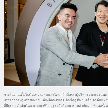
ภายในงานเต็มไปด้วยความสุขและไดนามิกที่เหล่าผู้บริหารจากแบรนด์ต่
บรรยากาศหรูหราของงานเลี้ยงค็อกเทลสุดเอ็กซ์คลูซีฟ นับเป็นค่ำคืนแห่
ที่มีบุคคลสำคัญในแวดวงนาฬิกาหรูระดับโลกมารวมตัวกันมากที่สุดครั้ง