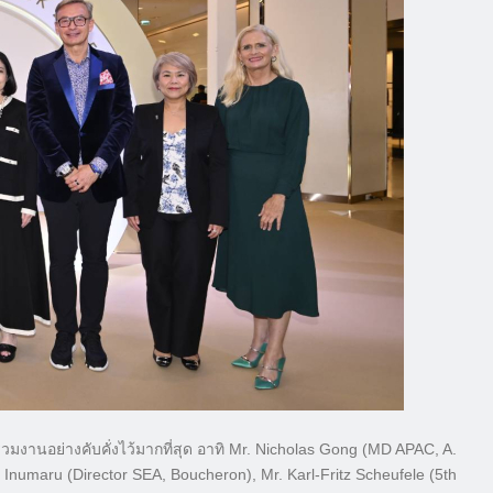
่วมงานอย่างคับคั่งไว้มากที่สุด อาทิ Mr. Nicholas Gong (MD APAC, A.
 Inumaru (Director SEA, Boucheron), Mr. Karl-Fritz Scheufele (5th