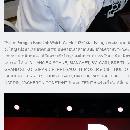
“Siam Paragon Bangkok Watch Week 2025” คือ ปรากฏการณ์งานนาฬิกา
ยิ่งใหญ่ เพื่อนำเสนอวัฒนธรรมแห่งเรือนเวลาอันเปี่ยมด้วยความประณีต
เวลาร่วมเฉลิมฉลองให้กับความยิ่งใหญ่ของศิลปะแห่งการรังสรรค์นาฬิ
แบรนด์ ได้แก่ A. LANGE & SOHNE, BIANCHET, BVLGARI, BREI
GRAND SEIKO, GIRARD-PERREGAUX, H. MOSER & CIE., HUBLO
LAURENT FERRIER, LOUIS ERARD, OMEGA, PANERAI, PIAGET, T
NARDIN, VACHERON CONSTANTIN และ ZENITH พร้อมไฮไลต์ที่น่าส