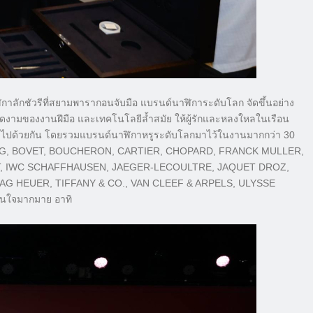
ลักชัวรีที่สยามพารากอนจับมือ แบรนด์นาฬิการะดับโลก จัดขึ้นอย่าง
งดงามของงานฝีมือ และเทคโนโลยีล้ำสมัย ให้ผู้รักและหลงใหลในเรือน
กาไปด้วยกัน โดยรวมแบรนด์นาฬิกาหรูระดับโลกมาไว้ในงานมากกว่า 30
TLING, BOVET, BOUCHERON, CARTIER, CHOPARD, FRANCK MULLER,
T, IWC SCHAFFHAUSEN, JAEGER-LECOULTRE, JAQUET DROZ,
AG HEUER, TIFFANY & CO., VAN CLEEF & ARPELS, ULYSSE
นใจมากมาย อาทิ