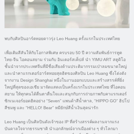
พบกับศิลปินอาร์ตทอยดาวรุ่ง Leo Huang ครั้งแรกในประเทศไทย
เพื่อเติมสีสันให้กับโอกาสพิเศษ ครบรอบ 50 ปี ความสัมพันธ์การทูต
ไทย-จีน ไอคอนสยาม ร่วมกับ อินเตอร์สเต็ปส์ นำ YIMU ART สตูดิโอ
ชั้นนำจากประเทศจีนที่มีชื่อเสียงด้านประติมากรรมเป่าลมขนาดใหญ่
และนำคาแรกเตอร์อาร์ตทอยสุดฮิตของศิลปิน Leo Huang ซึ่งโด่งดัง
จากงาน Design Shanghai หนึ่งในงานออกแบบและสร้างสรรค์ที่ยิ่ง
ใหญ่ที่สุดของเอเชีย มาจัดแสดงเป็นครั้งแรกในประเทศไทย ที่ไอคอน
สยาม ให้ทุกคนได้ตื่นตาตื่นใจและสนุกกับการถ่ายภาพกับคาแรกเตอร์
ซิกเนเจอร์ยอดฮิตอย่าง “Seven” แพนด้าสีน้ำตาล, “HIPPO GO” ฮิปโป
สีชมพู และ “HELLO! Bear” หมียักษ์สีน้ำเงินสุดน่ารัก
Leo Huang เป็นศิลปินดังเจ้าของ IP ที่สร้างสรรค์ผลงานจากแรง
บันดาลใจจากธรรมชาติ นำเอกลักษณ์จากเมืองต่าง ๆ ทั่วโลกมา