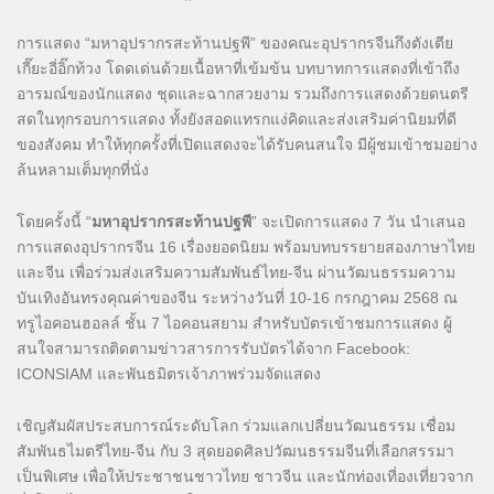
การแสดง “มหาอุปรากรสะท้านปฐพี” ของคณะอุปรากรจีนกึงตังเตีย
เกี๊ยะอี่อิ๊กท้วง โดดเด่นด้วยเนื้อหาที่เข้มข้น บทบาทการแสดงที่เข้าถึง
อารมณ์ของนักแสดง ชุดและฉากสวยงาม รวมถึงการแสดงด้วยดนตรี
สดในทุกรอบการแสดง ทั้งยังสอดแทรกแง่คิดและส่งเสริมค่านิยมที่ดี
ของสังคม ทำให้ทุกครั้งที่เปิดแสดงจะได้รับคนสนใจ มีผู้ชมเข้าชมอย่าง
ล้นหลามเต็มทุกที่นั่ง
โดยครั้งนี้ “
มหาอุปรากรสะท้านปฐพี
” จะเปิดการแสดง 7 วัน นำเสนอ
การแสดงอุปรากรจีน 16 เรื่องยอดนิยม พร้อมบทบรรยายสองภาษาไทย
และจีน เพื่อร่วมส่งเสริมความสัมพันธ์ไทย-จีน ผ่านวัฒนธรรมความ
บันเทิงอันทรงคุณค่าของจีน ระหว่างวันที่ 10-16 กรกฎาคม 2568 ณ
ทรูไอคอนฮอลล์ ชั้น 7 ไอคอนสยาม สำหรับบัตรเข้าชมการแสดง ผู้
สนใจสามารถติดตามข่าวสารการรับบัตรได้จาก Facebook:
ICONSIAM และพันธมิตรเจ้าภาพร่วมจัดแสดง
เชิญสัมผัสประสบการณ์ระดับโลก ร่วมแลกเปลี่ยนวัฒนธรรม เชื่อม
สัมพันธไมตรีไทย-จีน กับ 3 สุดยอดศิลปวัฒนธรรมจีนที่เลือกสรรมา
เป็นพิเศษ เพื่อให้ประชาชนชาวไทย ชาวจีน และนักท่องเที่องเที่ยวจาก