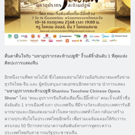
ตื่นตาตื่นใจกับ “มหาอุปรากรสะท้านปฐพี” งิ้วแต้จิ๋วอันดับ 1 ที่สุดแห่ง
ศิลปะการแสดงจีน
อีกหนึ่งงานที่พลาดไม่ได้ ซึ่งไอคอนสยามได้ร่วมมือกับสมาคมเครือข่าย
ธุรกิจไทย-จีน และ ผู้สนับสนุนภาคเอกชนอีกหลายราย นำการแสดง
“มหาอุปรากรสะท้านปฐพี Shantou Teochew Chinese Opera
Show”
โดย “คณะอุปรากรจีนกึงตังเตียเกี๊ยะอี่อิ๊กท้วง” คณะงิ้วแต้จิ๋วชื่อ
ดังอันดับ 1 จากเมืองซัวเถา ประเทศจีน ที่มีรางวัลระดับประเทศการันตี
มากมายและเปิดแสดงมาแล้วในหลายประเทศทั่วโลก กลับมาสร้าง
ความประทับใจในประเทศไทยอีกครั้ง เพื่อร่วมเฉลิมฉลองให้กับวาระ
ครบรอบ 50 ปีการสถาปนาความสัมพันธ์ทางการทูตระหว่าง
ประเทศไทยกับสาธารณรัฐประชาชนจีน