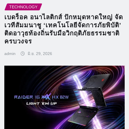
TECHNOLOGY
เบดร็อค อนาไลติกส์ ปักหมุดหาดใหญ่ จัด
เวทีสัมมนาชู ‘เทคโนโลยีจัดการภัยพิบัติ’
ติดอาวุธท้องถิ่นรับมือวิกฤติภัยธรรมชาติ
ครบวงจร
admin
มิ.ย. 29, 2026