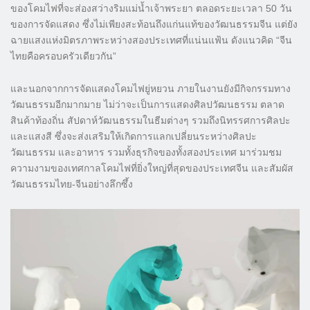
ของโคมไฟที่จะส่องสว่างริมแม่น้ำเจ้าพระยา ตลอดระยะเวลา 50 วัน
ของการจัดแสดง ซึ่งไม่เพียงสะท้อนถึงแก่นแท้ของวัฒนธรรมจีน แต่ยัง
ฉายแสงแห่งมิตรภาพระหว่างสองประเทศที่แน่นแฟ้น ดังแนวคิด “จีน
ไทยคือครอบครัวเดียวกัน”
และนอกจากการจัดแสดงโคมไฟยู่หยวน ภายในงานยังมีกิจกรรมทาง
วัฒนธรรมอีกมากมาย ไม่ว่าจะเป็นการแสดงศิลปวัฒนธรรม ตลาด
สินค้าท้องถิ่น สัปดาห์วัฒนธรรมในธีมต่างๆ รวมถึงนิทรรศการศิลปะ
และแสงสี ซึ่งจะส่งเสริมให้เกิดการแลกเปลี่ยนระหว่างศิลปะ
วัฒนธรรม และอาหาร รวมทั้งธุรกิจของทั้งสองประเทศ มาร่วมชม
ความงามของเทศกาลโคมไฟที่ยิ่งใหญ่ที่สุดของประเทศจีน และสัมผัส
วัฒนธรรมไทย-จีนอย่างลึกซึ้ง