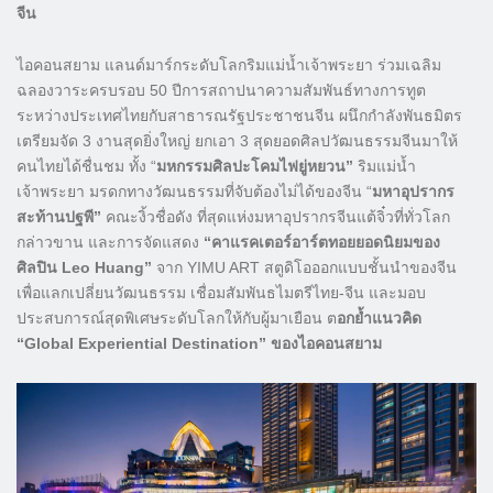
จีน
ไอคอนสยาม แลนด์มาร์กระดับโลกริมแม่น้ำเจ้าพระยา ร่วมเฉลิม
ฉลองวาระครบรอบ 50 ปีการสถาปนาความสัมพันธ์ทางการทูต
ระหว่างประเทศไทยกับสาธารณรัฐประชาชนจีน ผนึกกำลังพันธมิตร
เตรียมจัด 3 งานสุดยิ่งใหญ่ ยกเอา 3 สุดยอดศิลปวัฒนธรรมจีนมาให้
คนไทยได้ชื่นชม ทั้ง “
มหกรรมศิลปะโคมไฟยู่หยวน”
ริมแม่น้ำ
เจ้าพระยา มรดกทางวัฒนธรรมที่จับต้องไม่ได้ของจีน “
มหาอุปรากร
สะท้านปฐพี”
คณะงิ้วชื่อดัง ที่สุดแห่งมหาอุปรากรจีนแต้จิ๋วที่ทั่วโลก
กล่าวขาน และการจัดแสดง
“คาแรคเตอร์อาร์ตทอยยอดนิยมของ
ศิลปิน Leo Huang”
จาก YIMU ART สตูดิโอออกแบบชั้นนำของจีน
เพื่อแลกเปลี่ยนวัฒนธรรม เชื่อมสัมพันธไมตรีไทย-จีน และมอบ
ประสบการณ์สุดพิเศษระดับโลกให้กับผู้มาเยือน ต
อกย้ำแนวคิด
“Global Experiential Destination” ของไอคอนสยาม