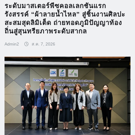
ระดับมาสเตอร์พีซคอลเลกชันแรก
รังสรรค์ “ผ้าลายน้ำไหล” สู่ชิ้นงานศิลปะ
สะสมสุดลิมิเต็ด ถ่ายทอดภูมิปัญญาท้อง
ถิ่นสู่สุนทรียภาพระดับสากล
Admin2
ส.ค. 7, 2026