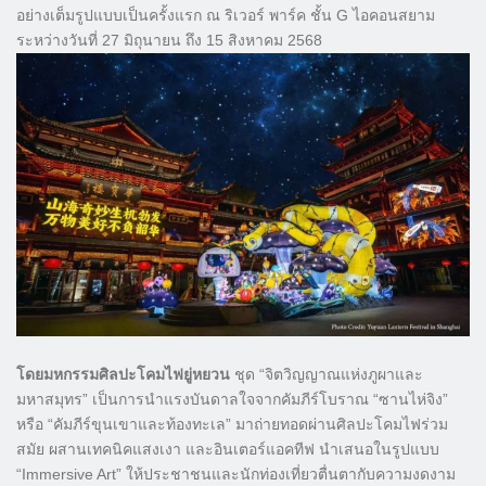
อย่างเต็มรูปแบบเป็นครั้งแรก ณ ริเวอร์ พาร์ค ชั้น G ไอคอนสยาม
ระหว่างวันที่ 27 มิถุนายน ถึง 15 สิงหาคม 2568
โดยมหกรรมศิลปะโคมไฟยู่หยวน
ชุด “จิตวิญญาณแห่งภูผาและ
มหาสมุทร” เป็นการนำแรงบันดาลใจจากคัมภีร์โบราณ “ซานไห่จิง”
หรือ “คัมภีร์ขุนเขาและท้องทะเล” มาถ่ายทอดผ่านศิลปะโคมไฟร่วม
สมัย ผสานเทคนิคแสงเงา และอินเตอร์แอคทีฟ นำเสนอในรูปแบบ
“Immersive Art” ให้ประชาชนและนักท่องเที่ยวตื่นตากับความงดงาม