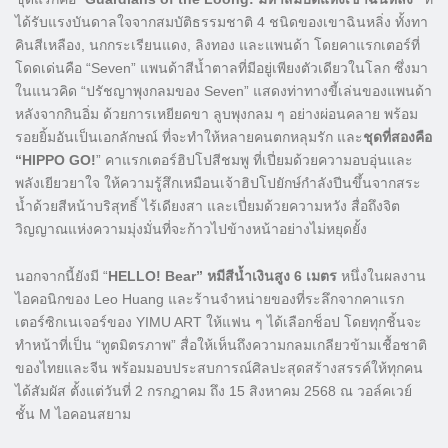
ได้รับแรงบันดาลใจจากสมบัติธรรมชาติ 4 ชนิดของเขาฉินหลิ่ง ทั้งทา
คินสีเหลือง, นกกระเรียนแดง, ลิงทอง และแพนด้า โดยคาแรกเตอร์ที่
โดดเด่นคือ “Seven” แพนด้าสีน้ำตาลที่มีอยู่เพียงตัวเดียวในโลก ซึ่งมา
ในแนวคิด “ปรัชญาพุงกลมของ Seven” แสดงท่าทางขี้เล่นของแพนด้า
หลังจากกินอิ่ม ด้วยการเหยียดขา ลูบพุงกลม ๆ อย่างผ่อนคลาย พร้อม
รอยยิ้มอันเป็นเอกลักษณ์ ที่จะทำให้หลายคนตกหลุมรัก และ
ชุดที่สองคือ
“HIPPO GO!
” คาแรกเตอร์ฮิปโปสีชมพู ที่เปี่ยมด้วยความอบอุ่นและ
พลังเยียวยาใจ ให้ความรู้สึกเหมือนเจ้าฮิปโปยักษ์กำลังปีนขึ้นจากสระ
น้ำด้วยสีหน้าบริสุทธิ์ ไร้เดียงสา และเปี่ยมด้วยความหวัง สื่อถึงจิต
วิญญาณแห่งความมุ่งมั่นที่จะก้าวไปข้างหน้าอย่างไม่หยุดยั้ง
นอกจากนี้ยังมี “
HELLO! Bear” หมีสีน้ำเงินสูง 6 เมตร
หนึ่งในผลงาน
ไอคอนิกของ Leo Huang และร้านจำหน่ายของที่ระลึกจากคาแรก
เตอร์ซิกเนเจอร์ของ YIMU ART ให้แฟน ๆ ได้เลือกช็อป โดยทุกชิ้นจะ
ทำหน้าที่เป็น “ทูตมิตรภาพ” สื่อให้เห็นถึงความกลมเกลียวข้ามเชื้อชาติ
ของไทยและจีน พร้อมมอบประสบการณ์ศิลปะสุดสร้างสรรค์ให้ทุกคน
ได้สัมผัส ตั้งแต่วันที่ 2 กรกฎาคม ถึง 15 สิงหาคม 2568 ณ วอล์คเวย์
ชั้น M ไอคอนสยาม