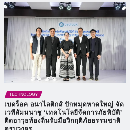
TECHNOLOGY
เบดร็อค อนาไลติกส์ ปักหมุดหาดใหญ่ จัด
เวทีสัมมนาชู ‘เทคโนโลยีจัดการภัยพิบัติ’
ติดอาวุธท้องถิ่นรับมือวิกฤติภัยธรรมชาติ
ครบวงจร