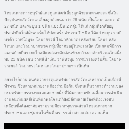
โดยเฉพาะการอนุรักษ์และดูแลสัตว์เลี้ยงลูกด้วยนมทางทะเล ซึ่งใน
ปัจจุบันพบสัตว์ทะเลเลี้ยงลูกด้วยนมกว่า 28 ชนิด เป็นโลมาและวาฬ
27 ชนิด และพะยูน 1 ชนิด แบ่งเป็น 2 กลุ่ม ได้แก่ กลุ่มที่อาศัยอยู่
ประจำถิ่นใกล้ฝั่งพบเห็นได้บ่อยครั้ง จำนวน 7 ชนิด ได้แก่ พะยูน วาฬ
บรูด้า วาฬโอมูระ โลมาอิรวดี โลมาหัวบาตรหลังเรียบ โลมา หลัง
โหนก และโลมาปากขวด กลุ่มที่อาศัยอยู่ในทะเลเปิด เป็นกลุ่มที่มีการ
อพยพย้ายถิ่นระยะไกลมีแหล่งอาศัยค่อนข้างกว้างอาศัยบริเวณไกลฝั่ง
พบ 21 ชนิด เช่น วาฬสีน้ำเงิน วาฬหัวทุย วาฬนำร่องครีบสั้น โลมาฟ
ราเซอร์ โลมากระโดด และโลมาปากยาว เป็นต้น
อย่างไรก็ตาม ตนคิดว่าการดูแลทรัพยากรสัตว์ทะเลหายากเป็นเรื่องที่
ท้าทาย ซึ่งหลายหน่วยงานต้องร่วมมือกัน ซึ่งตนเห็นว่าการทำงานของ
กรมทรัพยากรทางทะเลและชายฝั่ง ที่ได้พยายามขับเคลื่อนการดำเนิน
งานจนเห็นผลดีเป็นที่น่าพอใจ แต่ก็ยังมีอีกหลายเรื่องที่ต้องเร่งขับ
เคลื่อนซึ่งต้องอาศัยความร่วมมือจากทุกภาคส่วนโดยเฉพาะจาก
ประชาชนและชุมชนในพื้นที่ ดร. ธรณ์ กล่าวแสดงความเห็น