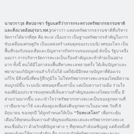
นายวราวุธ ศิลปอาชา รัฐมนตรีว่าการกระทรวงทรัพยากรธรรมชาติ
และสิ่งแวดล้อม(รมว.ทส.)
กล่าวว่า แหล่งทรัพยากรธรรมชาติที่บริหาร
จัดการได้ยากที่สุด คือ ทะเล เนื่องจาก เป็นฐานทรัพยากรสำคัญในการ
ขับเคลื่อนเศรษฐกิจ เป็นแหล่งสร้างสมดุลของระบบนิเวศของโลก เป็น
พื้นที่รองรับของเสียและปัญหาจากกิจกรรมของมนุษย์ ดังนั้น รัฐบาลจึง
มองว่า การบริหารจัดการทะเลเป็นเรื่องสำคัญและท้าท้ายเป็นอย่าง
มาก ทั้งนี้ ตนได้มีโอกาสลงพื้นที่ทางทะเลหลายครั้ง ได้เห็นปัญหาและ
พยายามแก้ปัญหาจนสำเร็จไปได้ แต่ก็ยังมีอีกหลายปัญหาที่ต้องเร่ง
แก้ไข มีสิ่งหนึ่งที่ตนรู้สึกภูมิใจ ไม่ใช่ทรัพยากรทางทะเลของไทยมีความ
สมบูรณ์ขึ้น ระบบนิเวศสมดุลขึ้นเท่านั้น แต่เป็นความร่วมมือ ร่วมใจ
ของพี่น้องประชาชนทุกคนที่เห็นความสำคัญของทะเลไทยมากขึ้น มี
ส่วนร่วมมากขึ้น และเข้าใจว่าทรัพยากรทางทะเลเป็นของลูกหลานที่
เรายืมเขามาใช้ และต้องดูแลเพื่อส่งคืนลูกหลานในอนาคต วันที่ 8
มิถุนายน ของทุกปี ได้ถูกกำหนดให้เป็น
“วันทะเลโลก”
เพื่อกระตุ้น
เตือนให้ทุกคนเห็นความสำคัญของท้องทะเลและทรัพยากรทางทะเล
ตนเชื่อมั่นว่า ด้วยวิกฤติปัญหาต่าง ๆ ที่ทุกคนกำลังเผชิญอยู่ แต่สิ่งหนึ่งที่
ทุกคนยังคงให้ความสำคัญ คือ การอนุรักษ์ทรัพยากรทางทะเลและ