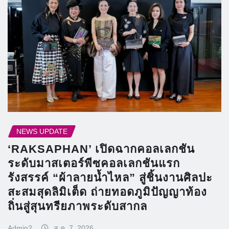
NEWS UPDATE
‘RAKSAPHAN’ เปิดฉากคอลเลกชัน
ระดับมาสเตอร์พีซคอลเลกชันแรก
รังสรรค์ “ผ้าลายน้ำไหล” สู่ชิ้นงานศิลปะ
สะสมสุดลิมิเต็ด ถ่ายทอดภูมิปัญญาท้อง
ถิ่นสู่สุนทรียภาพระดับสากล
Admin2
ส.ค. 7, 2026