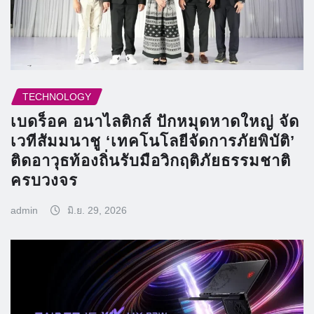
TECHNOLOGY
เบดร็อค อนาไลติกส์ ปักหมุดหาดใหญ่ จัด
เวทีสัมมนาชู ‘เทคโนโลยีจัดการภัยพิบัติ’
ติดอาวุธท้องถิ่นรับมือวิกฤติภัยธรรมชาติ
ครบวงจร
admin
มิ.ย. 29, 2026