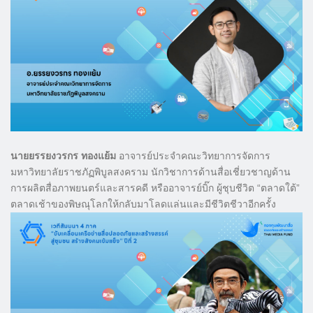
นายยรรยงวรกร ทองแย้ม
อาจารย์ประจำคณะวิทยาการจัดการ
มหาวิทยาลัยราชภัฏพิบูลสงคราม นักวิชาการด้านสื่อเชี่ยวชาญด้าน
การผลิตสื่อภาพยนตร์และสารคดี หรืออาจารย์บิ๊ก ผู้ชุบชีวิต “ตลาดใต้”
ตลาดเช้าของพิษณุโลกให้กลับมาโลดแล่นและมีชีวิตชีวาอีกครั้ง