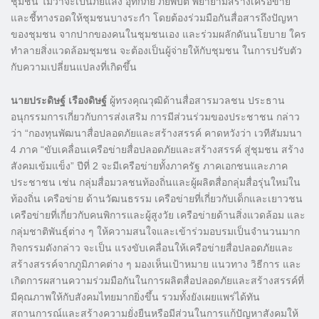
ชุมชน ไม่ว่าจะเป็นภัยแล้ง อุทกภัย ภัยพิบัติ พยายามสร้างเครือข่าย
และชี้ทางรอดให้ชุมชนบางระกำ โดยต้องร่วมมือกันสื่อสารถึงปัญหา
ของชุมชน จากปากของคนในชุมชนเอง และร่วมผลักดันนโยบาย ใคร
ทำลายสิ่งแวดล้อมชุมชน จะต้องเป็นผู้จ่ายให้กับชุมชน ในการปรับตัว
กับความเปลี่ยนแปลงที่เกิดขึ้น
นายประดิษฐ์ เรืองดิษฐ์
ผู้ทรงคุณวุฒิด้านสื่อสารมวลชน ประธาน
อนุกรรมการเกี่ยวกับการส่งเสริม การมีส่วนร่วมของประชาชน กล่าว
ว่า “กองทุนพัฒนาสื่อปลอดภัยและสร้างสรรค์ คาดหวังว่า เวทีสัมมนา
4 ภาค “ขับเคลื่อนเครือข่ายสื่อปลอดภัยและสร้างสรรค์ สู่ชุมชน สร้าง
สังคมเข้มแข็ง” ปีที่ 2 จะมีเครือข่ายทั้งภาครัฐ ภาคเอกชนและภาค
ประชาชน เช่น กลุ่มสื่อมวลชนท้องถิ่นและผู้ผลิตสื่อกลุ่มสื่อรุ่นใหม่ใน
ท้องถิ่น เครือข่าย ด้านวัฒนธรรม เครือข่ายที่เกี่ยวกับเด็กและเยาวชน
เครือข่ายที่เกี่ยวกับคนพิการและผู้สูงวัย เครือข่ายด้านสิ่งแวดล้อม และ
กลุ่มชาติพันธุ์ต่าง ๆ ให้ความสนใจและเข้าร่วมอบรมเป็นจำนวนมาก
กิจกรรมดังกล่าว จะเป็น แรงขับเคลื่อนให้เครือข่ายสื่อปลอดภัยและ
สร้างสรรค์จากภูมิภาคต่าง ๆ มองเห็นเป้าหมาย แนวทาง วิธีการ และ
เกิดการผสานความร่วมมือกันในการผลิตสื่อปลอดภัยและสร้างสรรค์ที่
มีคุณภาพให้กับสังคมไทยมากยิ่งขึ้น รวมทั้งยังเผยแพร่ได้ทัน
สถานการณ์และสร้างความยั่งยืนหรือมีส่วนในการแก้ปัญหาสังคมให้