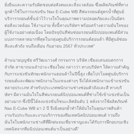
ยั่งยืนและความรับผิดชอบต่อสังคมและสิ่งแวดล้อม ซึ่งผลิตภัณฑ์ที่ทาง
ลูกค้าใช้ในการแข่งขัน Nax E-Cube WB สีพ่นรถยนต์สูตรน้ำที่ศูนย์
บริการรถยนต์ชั้นนำไว้วางใจในคุณภาพความปลอดภัยและเป็นมิตร
ต่อสิ่งแวดล้อม ใช้งานง่าย ทั้งนี้ทางบริษัทฯ พร้อมสร้างความมั่นใจของ
ผู้ใช้งานอย่างต่อเนื่อง โดยปัจจุบันสีพ่นซ่อมรถยนต์นิปปอนเพนต์มีส่วน
แบ่งการตลาดมากที่สุดในกลุ่มศูนย์บริการรถยนต์ฮอนด้า ที่มีศูนย์ซ่อม
สีและตัวถัง จนถึงเดือน กันยายน 2567 ทั่วประเทศ”
ด้านนายบุญชัย ตรีวัฒนาวงศ์ กรรมการ บริษัท เชียงแสนยนตรการ
จำกัด สาขาถนนลำปาง-เชียงใหม่ กล่าวว่า ทางบริษัทฯ ให้ความสำคัญ
กับการแข่งขันทักษะพนักงานฮอนด้าในปีนี้สูง เพื่อโปรโมตศูนย์บริการ
รถยนต์และพัฒนาพนักงานในแขนงต่างๆ จึงได้ส่งพนักงานเข้าแข่งขัน
หลายประเภท สำหรับประเภทพนักงานช่างซ่อมตัวถังและสี ทางบริ
ษัทฯ มีความมั่นใจในสีพ่นรถยนต์นิปปอนเพนต์ที่ช่างใช้เข้าแข่งขันเป็น
อย่างมาก ซึ่งปีนี้ได้ลงแข่งขันก็ชนะเลิศอันดับ 1 หลังจากใช้ผลิตภัณฑ์
Nax E-Cube WB มา 2 ปี จึงยิ่งตอกย้ำทำให้มั่นใจในคุณภาพสินค้า
งานรับประกันและงานบริการของทีมเทคนิคนิปปอนเพนต์ รวมถึง
มั่นใจในพนักงานช่างสีที่ฝึกฝนจนเชี่ยวชาญและได้รับการฝึกอบรมเชิง
เทคนิคจากทีมนิปปอนเพนต์มาเป็นอย่างดี”