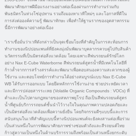
พัฒนาศักยภาพฝีมือแรงงานอย่างต่อเนื่องผ่านการทำงานร่วมกับ
พันธมิตรในห่วงโซ่อุปทาน รวมถึงมองหาเวทีใหม่ๆ และโอกาสที่ดีใน
การส่งต่อองค์ความรู้ พัฒนาทักษะ เพื่อทำให้ฐานรากของอุตสาหกรรม
นี้มีการพัฒนาอย่างต่อเนื่อง
“เราเชื่อมั่นว่าเวทีดังกล่าวเป็นจุดเชื่อมโยงที่สำคัญในการสะท้อนการ
ทำงานของนิปปอนเพนต์ที่ยังคงมุ่งมั่นพัฒนาบุคลากรควบคู่ไปกับสินค้า
นวัตกรรมที่เป็นมิตรต่อสิ่งแวดล้อม โดยเฉพาะสีพ่นรถยนต์รักษ์โลก
อย่าง Nax E-Cube Waterborne สีพ่นรถยนต์สูตรน้ำที่มีเทคโนโลยีที่
ก้าวล้ำจากการสร้างสรรค์และพัฒนาเพื่อตอบสนองความสะดวกของผู้
ใช้งาน และตอบโจทย์การทำงานได้อย่างสมบูรณ์แบบ Nax E-Cube
WB ได้รับการออกแบบ โดยยึดหลักการใช้งานง่าย ช่วยประหยัดเวลา
และมีการปล่อยสารระเหย (Volatile Organic Compounds : VOCs) ที่
ต่ำและเป็นไปตามกฎหมายของสหภาพยุโรป ถือเป็นสีพ่นรถยนต์สูตร
น้ำที่ศูนย์บริการรถยนต์ชั้นนำไว้วางใจในคุณภาพความปลอดภัยและ
เป็นมิตรต่อสิ่งแวดล้อมเพื่อความยั่งยืน โดยกิจกรรมดีๆแบบนี้และการ
สนับสนุนในเวทีสำคัญแบบนี้ทางนิปปอนเพนต์จะยังคงสานต่อเพื่อร่วม
เป็นส่วนหนึ่งในการพัฒนาศักยภาพช่างซ่อมตัวถังและสีรถยนต์ไทย
ก้าวสู่ความเป็นหนึ่งในด้านบริการรวมถึงพร้อมเป็นส่วนหนึ่งยกระดับ