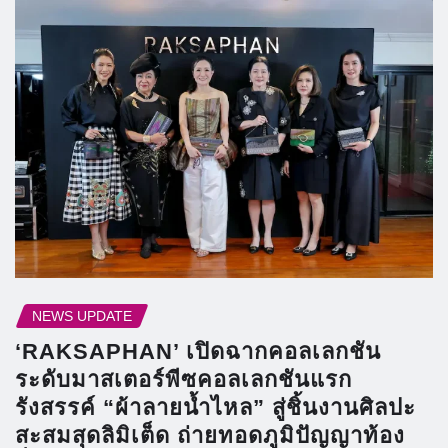
NEWS UPDATE
‘RAKSAPHAN’ เปิดฉากคอลเลกชัน
ระดับมาสเตอร์พีซคอลเลกชันแรก
รังสรรค์ “ผ้าลายน้ำไหล” สู่ชิ้นงานศิลปะ
สะสมสุดลิมิเต็ด ถ่ายทอดภูมิปัญญาท้อง