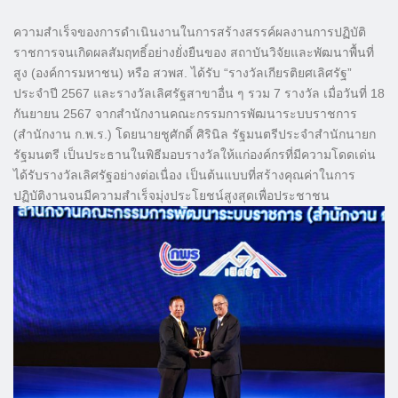
ความสำเร็จของการดำเนินงานในการสร้างสรรค์ผลงานการปฏิบัติ
ราชการจนเกิดผลสัมฤทธิ์อย่างยั่งยืนของ สถาบันวิจัยและพัฒนาพื้นที่
สูง (องค์การมหาชน) หรือ สวพส. ได้รับ “รางวัลเกียรติยศเลิศรัฐ”
ประจำปี 2567 และรางวัลเลิศรัฐสาขาอื่น ๆ รวม 7 รางวัล เมื่อวันที่ 18
กันยายน 2567 จากสำนักงานคณะกรรมการพัฒนาระบบราชการ
(สำนักงาน ก.พ.ร.) โดยนายชูศักดิ์ ศิรินิล รัฐมนตรีประจำสำนักนายก
รัฐมนตรี เป็นประธานในพิธีมอบรางวัลให้แก่องค์กรที่มีความโดดเด่น
ได้รับรางวัลเลิศรัฐอย่างต่อเนื่อง เป็นต้นแบบที่สร้างคุณค่าในการ
ปฏิบัติงานจนมีความสำเร็จมุ่งประโยชน์สูงสุดเพื่อประชาชน