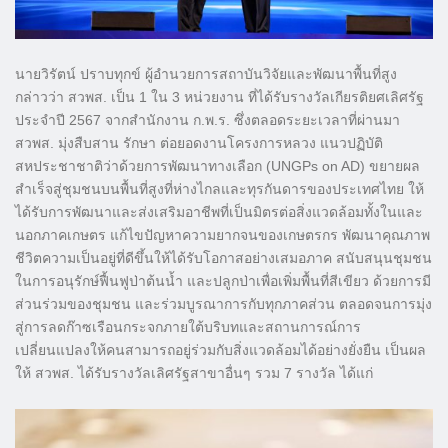
นายวิรัตน์ ปราบทุกข์ ผู้อำนวยการสถาบันวิจัยและพัฒนาพื้นที่สูง
กล่าวว่า สวพส. เป็น 1 ใน 3 หน่วยงาน ที่ได้รับรางวัลเกียรติยศเลิศรัฐ
ประจำปี 2567 จากสำนักงาน ก.พ.ร. ซึ่งตลอดระยะเวลาที่ผ่านมา
สวพส. มุ่งสืบสาน รักษา ต่อยอดงานโครงการหลวง แนวปฏิบัติ
สหประชาชาติว่าด้วยการพัฒนาทางเลือก (UNGPs on AD) ขยายผล
สำเร็จสู่ชุมชนบนพื้นที่สูงที่ห่างไกลและทุรกันดารของประเทศไทย ให้
ได้รับการพัฒนาและส่งเสริมอาชีพที่เป็นมิตรต่อสิ่งแวดล้อมทั้งในและ
นอกภาคเกษตร แก้ไขปัญหาความยากจนของเกษตรกร พัฒนาคุณภาพ
ชีวิตความเป็นอยู่ที่ดีขึ้นให้ได้รับโอกาสอย่างเสมอภาค สนับสนุนชุมชน
ในการอนุรักษ์ฟื้นฟูป่าต้นน้ำ และปลูกป่าเพื่อเพิ่มพื้นที่สีเขียว ด้วยการมี
ส่วนร่วมของชุมชน และร่วมบูรณาการกับทุกภาคส่วน ตลอดจนการมุ่ง
สู่การลดก๊าซเรือนกระจกภายใต้บริบทและสถานการณ์การ
เปลี่ยนแปลงให้คนสามารถอยู่ร่วมกับสิ่งแวดล้อมได้อย่างยั่งยืน เป็นผล
ให้ สวพส. ได้รับรางวัลเลิศรัฐสาขาอื่นๆ รวม 7 รางวัล ได้แก่