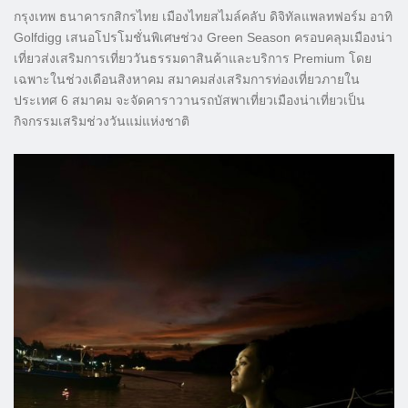
กรุงเทพ ธนาคารกสิกรไทย เมืองไทยสไมล์คลับ ดิจิทัลแพลทฟอร์ม อาทิ
Golfdigg เสนอโปรโมชั่นพิเศษช่วง Green Season ครอบคลุมเมืองน่า
เที่ยวส่งเสริมการเที่ยววันธรรมดาสินค้าและบริการ Premium โดย
เฉพาะในช่วงเดือนสิงหาคม สมาคมส่งเสริมการท่องเที่ยวภายใน
ประเทศ 6 สมาคม จะจัดคาราวานรถบัสพาเที่ยวเมืองน่าเที่ยวเป็น
กิจกรรมเสริมช่วงวันแม่แห่งชาติ