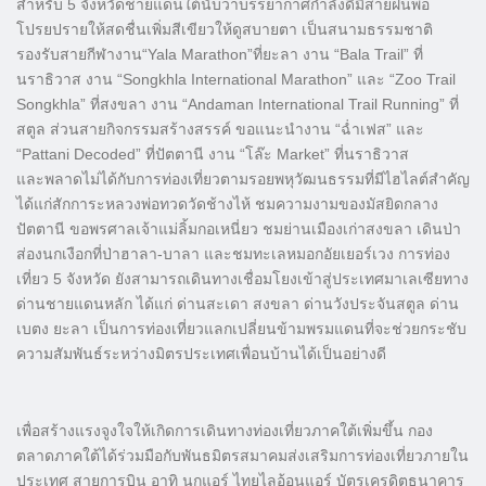
สำหรับ 5 จังหวัดชายแดนใต้นับว่าบรรยากาศกำลังดีมีสายฝนพอ
โปรยปรายให้สดชื่นเพิ่มสีเขียวให้ดูสบายตา เป็นสนามธรรมชาติ
รองรับสายกีฬางาน“Yala Marathon”ที่ยะลา งาน “Bala Trail” ที่
นราธิวาส งาน “Songkhla International Marathon” และ “Zoo Trail
Songkhla” ที่สงขลา งาน “Andaman International Trail Running” ที่
สตูล ส่วนสายกิจกรรมสร้างสรรค์ ขอแนะนำงาน “ฉ่ำเฟส” และ
“Pattani Decoded” ที่ปัตตานี งาน “โล๊ะ Market” ที่นราธิวาส
และพลาดไม่ได้กับการท่องเที่ยวตามรอยพหุวัฒนธรรมที่มีไฮไลต์สำคัญ
ได้แก่สักการะหลวงพ่อทวดวัดช้างไห้ ชมความงามของมัสยิดกลาง
ปัตตานี ขอพรศาลเจ้าแม่ลิ้มกอเหนี่ยว ชมย่านเมืองเก่าสงขลา เดินป่า
ส่องนกเงือกที่ป่าฮาลา-บาลา และชมทะเลหมอกอัยเยอร์เวง การท่อง
เที่ยว 5 จังหวัด ยังสามารถเดินทางเชื่อมโยงเข้าสู่ประเทศมาเลเซียทาง
ด่านชายแดนหลัก ได้แก่ ด่านสะเดา สงขลา ด่านวังประจันสตูล ด่าน
เบตง ยะลา เป็นการท่องเที่ยวแลกเปลี่ยนข้ามพรมแดนที่จะช่วยกระชับ
ความสัมพันธ์ระหว่างมิตรประเทศเพื่อนบ้านได้เป็นอย่างดี
เพื่อสร้างแรงจูงใจให้เกิดการเดินทางท่องเที่ยวภาคใต้เพิ่มขึ้น กอง
ตลาดภาคใต้ได้ร่วมมือกับพันธมิตรสมาคมส่งเสริมการท่องเที่ยวภายใน
ประเทศ สายการบิน อาทิ นกแอร์ ไทยไลอ้อนแอร์ บัตรเครดิตธนาคาร