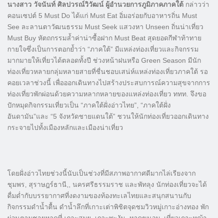
นางสาว วัจนันท์ ศิลปวรณ์วิวัฒน์ ผู้อำนวยการภูมิภาคภาคใต้
กล่าวว่า
คอนเซปต์ 5 Must Do ได้แก่ Must Eat อิ่มอร่อยกับอาหารถิ่น Must
See ละลานตาวัฒนธรรม Must Seek แสวงหา Unseen ถิ่นน่าเที่ยว
Must Buy หัตถกรรมล้ำค่าน่าซื้อฝาก Must Beat สุดยอดกีฬาท้าทาย
กายใจซึ่งเป็นการตอกย้ำว่า “ภาคใต้” มีแหล่งท่องเที่ยวและกิจกรรม
มากมายให้เที่ยวได้ตลอดทั้งปี ช่วงหน้าฝนหรือ Green Season มีนัก
ท่องเที่ยวหลายกลุ่มหลายสายที่ชื่นชอบเสน่ห์แหล่งท่องเที่ยวภาคใต้ รอ
คอยเวลาช่วงนี้ เพื่อออกเดินทางไปสร้างประสบการณ์ความสุขจากการ
ท่องเที่ยวพักผ่อนด้วยความหลากหลายของแหล่งท่องเที่ยว ททท. จึงขอ
ปักหมุดกิจกรรมเที่ยวเป็น “ภาคใต้ฝั่งอ่าวไทย”, “ภาคใต้ฝั่ง
อันดามัน”และ “5 จังหวัดชายแดนใต้” ชวนให้นักท่องเที่ยวออกเดินทาง
กระจายไปทั้งเมืองหลักและเมืองน่าเที่ยว
โดยฝั่งอ่าวไทยช่วงนี้นับเป็นช่วงที่มีสภาพอากาศดีมากไล่เรียงจาก
ชุมพร, สุราษฎร์ธานี,, นครศรีธรรมราช และพัทลุง นักท่องเที่ยวจะได้
ดื่มด่ำกับบรรยากาศที่งดงามของท้องทะเลไทยและสนุกสนานกับ
กิจกรรมดำน้ำตื้น ดำน้ำลึกที่เกาะเต่าพิชิตจุดชมวิวหมู่เกาะอ่างทอง พัก