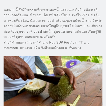
นอกจากนี้ ยังมีกิจกรรมเพื่อสุขภาพแช่น้ำแร่ระนอง สัมผัสมหัศจรรย์
ธารน้ำตกร้อนและน้ำพุร้อนเค็ม หนึ่งเดียวในประเทศไทยที่กระบี่ เส้น
ทางท่องเที่ยว Low Carbon เขาจมป่าบริเวณชุมชนบ้านน้ำราบ จังหวัด
ตรัง ที่เป็นพื้นที่ป่าชายเลนขนาดใหญ่ถึง 3,200 ไร่เป็นต้น และเส้นทาง
ท่องเที่ยวชุมชน อาทิ บวชป่าต้นน้ำ ชุมชนบ้านเขาหลัก และเรียนรู้วิถี
ประมงที่ชุมชนมดตะนอย จังหวัดตรัง
สายกีฬาขอแนะนำงาน “Phang Nga SUP Fest” งาน “Trang
Marathon” และงาน “เดิน-วิ่งท้าฝนเมืองฝน 8” ที่ระนอง