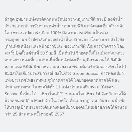
ล่าสุด อุทยานแห่งชาติหาดนพรัตน์ธารา-หมู่เกาะพีพี กระบี่ ลงดำน้ำ
สำรวจแนวปะการังตามจุดดำน้ำรอบเกาะพีพี แหล่งท่องเที่ยวดังระดับ
โลก พบแนวปะการังเกือบ 100% มีสถานการณ์ที่น่าเป็นห่วง
กรมอุทยานฯ จึงมีคำสั่งปิดจุดดำน้ำตื้นบริเวณอ่าวโละบาเกา ถ้ำไวกิ้ง
(ด้านทิศเหนือ) และหน้าอ่าวปิเละ ของเกาะพีพี เป็นการชั่วคราว โดย
จะเริ่มปิดตั้งแต่วันที่ 30 มิ.ย.นี้ เป็นต้นไป วิกฤตครั้งนี้! แม้จะส่งผลกระ
ทบต่อการท่องเที่ยว แต่บนพื้นที่แหล่งท่องเที่ยวภูมิภาคภาคใต้ ยังมีอีก
หลายแห่ง ที่มีทัศนียภาพความสวยงาม พร้อมต้อนรับนักท่องเที่ยวให้ไป
สัมผัสเก็บเกี่ยวประสบการณ์ ยิ่งในช่วง Green Season การท่องเที่ยว
แห่งประเทศไทย (ททท.) ภูมิภาคภาคใต้ โดยกองตลาดภาคใต้ และ
สำนักงานททท. ในภาคใต้ทั้ง 11 แห่ง นำเสนอกิจกรรม “Green
Season นี้เที่ยวใต้…เที่ยวไหนดี?” ชวนคนไทยเที่ยว 14 จังหวัดภาคใต้
ด้วยคอนเซปต์ 5 Must Do ในภาคใต้ ตั้งแต่กรกฎาคม–กันยายนนี้ เพื่อ
ให้บรรลุเป้าหมายการเดินทางท่องเที่ยวของคนไทยเข้าสู่ภาคใต้จำนวน
กว่า 25 ล้านคน-ครั้งตลอดปี 2567