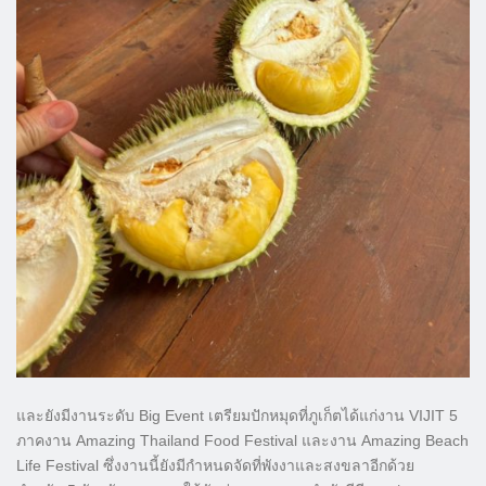
และยังมีงานระดับ Big Event เตรียมปักหมุดที่ภูเก็ตได้แก่งาน VIJIT 5
ภาคงาน Amazing Thailand Food Festival และงาน Amazing Beach
Life Festival ซึ่งงานนี้ยังมีกำหนดจัดที่พังงาและสงขลาอีกด้วย