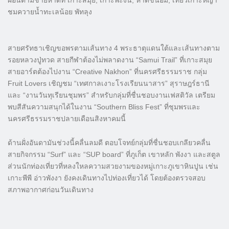
ผ่อนตามชายหาดที่ เกาะสมุย, เกาะพะงัน, หาดขนอม, เที่ยวเกาะหญ้า
ชมควายน้ำทะเลน้อย พัทลุง
สายศรัทธาเชิญขอพรตามเส้นทาง 4 พระธาตุแดนใต้และเส้นทางตาม
รอยหลวงปู่ทวด สายกีฬาต้องไม่พลาดงาน “Samui Trail” ที่เกาะสมุย
สายอาร์ตต้องไปงาน “Creative Nakhon” ที่นครศรีธรรมราช กลุ่ม
Fruit Lovers เชิญชม “เทศกาลเงาะโรงเรียนนาสาร” สุราษฎร์ธานี
และ “งานวันทุเรียนชุมพร” สำหรับกลุ่มที่ชื่นชอบงานเฟสติวัล เตรียม
พบสีสันความสนุกได้ในงาน “Southern Bliss Fest” ที่ชุมพรและ
นครศรีธรรมราชปลายเดือนสิงหาคมนี้
ด้านฝั่งอันดามันช่วงนี้คลื่นลมดี ตอบโจทย์กลุ่มที่ชื่นชอบเกลียวคลื่น
สายกิจกรรม “Surf” และ “SUP board” ที่ภูเก็ต เขาหลัก พังงา และสตูล
ส่วนนักท่องเที่ยวที่หลงใหลความสวยงามของหมู่เกาะภูเขาหินปูน เช่น
เกาะพีพี อ่าวพังงา ยังคงเดินทางไปท่องเที่ยวได้ โดยต้องตรวจสอบ
สภาพอากาศก่อนวันเดินทาง