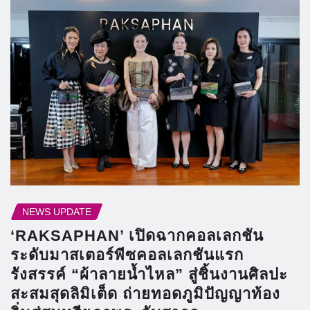
NEWS UPDATE
‘RAKSAPHAN’ เปิดฉากคอลเลกชัน
ระดับมาสเตอร์พีซคอลเลกชันแรก
รังสรรค์ “ผ้าลายน้ำไหล” สู่ชิ้นงานศิลปะ
สะสมสุดลิมิเต็ด ถ่ายทอดภูมิปัญญาท้อง