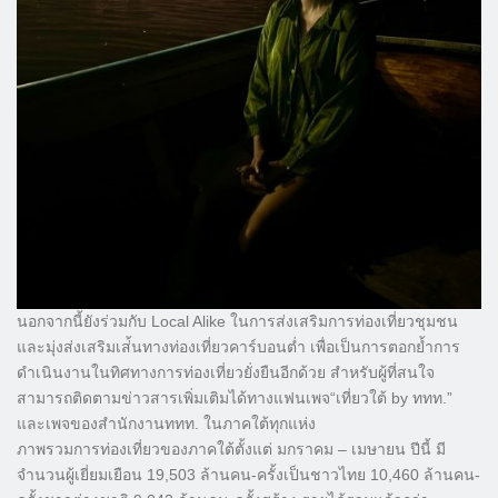
นอกจากนี้ยังร่วมกับ Local Alike ในการส่งเสริมการท่องเที่ยวชุมชน
และมุ่งส่งเสริมเส่้นทางท่องเที่ยวคาร์บอนต่ำ เพื่อเป็นการตอกย้ำการ
ดำเนินงานในทิศทางการท่องเที่ยวยั่งยืนอีกด้วย สำหรับผู้ที่สนใจ
สามารถติดตามข่าวสารเพิ่มเติมได้ทางแฟนเพจ“เที่ยวใต้ by ททท.”
และเพจของสำนักงานททท. ในภาคใต้ทุกแห่ง
ภาพรวมการท่องเที่ยวของภาคใต้ตั้งแต่ มกราคม – เมษายน ปีนี้ มี
จำนวนผู้เยี่ยมเยือน 19,503 ล้านคน-ครั้งเป็นชาวไทย 10,460 ล้านคน-