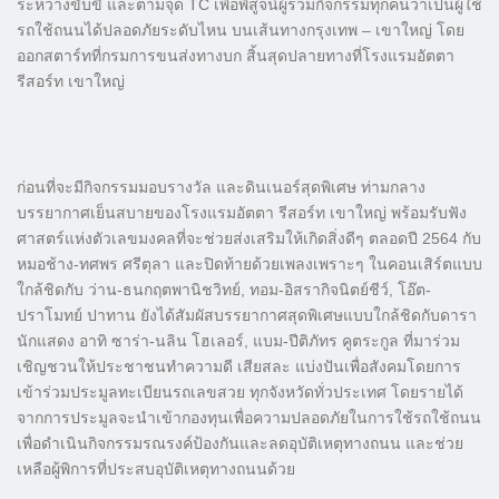
ระหว่างขับขี่ และตามจุด TC เพื่อพิสูจน์ผู้ร่วมกิจกรรมทุกคนว่าเป็นผู้ใช้
รถใช้ถนนได้ปลอดภัยระดับไหน บนเส้นทางกรุงเทพ – เขาใหญ่ โดย
ออกสตาร์ทที่กรมการขนส่งทางบก สิ้นสุดปลายทางที่โรงแรมอัตตา
รีสอร์ท เขาใหญ่
ก่อนที่จะมีกิจกรรมมอบรางวัล และดินเนอร์สุดพิเศษ ท่ามกลาง
บรรยากาศเย็นสบายของโรงแรมอัตตา รีสอร์ท เขาใหญ่ พร้อมรับฟัง
ศาสตร์แห่งตัวเลขมงคลที่จะช่วยส่งเสริมให้เกิดสิ่งดีๆ ตลอดปี 2564 กับ
หมอช้าง-ทศพร ศรีตุลา และปิดท้ายด้วยเพลงเพราะๆ ในคอนเสิร์ตแบบ
ใกล้ชิดกับ ว่าน-ธนกฤตพานิชวิทย์, ทอม-อิสรากิจนิตย์ชีว์, โอ๊ต-
ปราโมทย์ ปาทาน ยังได้สัมผัสบรรยากาศสุดพิเศษแบบใกล้ชิดกับดารา
นักแสดง อาทิ ซาร่า-นลิน โฮเลอร์, แบม-ปีติภัทร คูตระกูล ที่มาร่วม
เชิญชวนให้ประชาชนทำความดี เสียสละ แบ่งปันเพื่อสังคมโดยการ
เข้าร่วมประมูลทะเบียนรถเลขสวย ทุกจังหวัดทั่วประเทศ โดยรายได้
จากการประมูลจะนำเข้ากองทุนเพื่อความปลอดภัยในการใช้รถใช้ถนน
เพื่อดำเนินกิจกรรมรณรงค์ป้องกันและลดอุบัติเหตุทางถนน และช่วย
เหลือผู้พิการที่ประสบอุบัติเหตุทางถนนด้วย