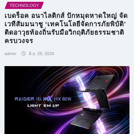
TECHNOLOGY
เบดร็อค อนาไลติกส์ ปักหมุดหาดใหญ่ จัด
เวทีสัมมนาชู ‘เทคโนโลยีจัดการภัยพิบัติ’
ติดอาวุธท้องถิ่นรับมือวิกฤติภัยธรรมชาติ
ครบวงจร
admin
มิ.ย. 29, 2026