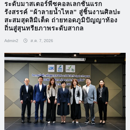
ระดับมาสเตอร์พีซคอลเลกชันแรก
รังสรรค์ “ผ้าลายน้ำไหล” สู่ชิ้นงานศิลปะ
สะสมสุดลิมิเต็ด ถ่ายทอดภูมิปัญญาท้อง
ถิ่นสู่สุนทรียภาพระดับสากล
Admin2
ส.ค. 7, 2026