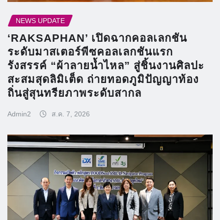
NEWS UPDATE
‘RAKSAPHAN’ เปิดฉากคอลเลกชัน
ระดับมาสเตอร์พีซคอลเลกชันแรก
รังสรรค์ “ผ้าลายน้ำไหล” สู่ชิ้นงานศิลปะ
สะสมสุดลิมิเต็ด ถ่ายทอดภูมิปัญญาท้อง
ถิ่นสู่สุนทรียภาพระดับสากล
Admin2
ส.ค. 7, 2026