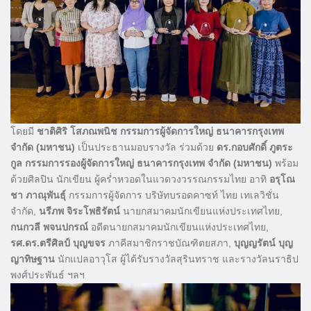
โดยมี
ชาติศิริ โสภณพนิช
กรรมการผู้จัดการใหญ่ ธนาคารกรุงเทพ
จำกัด (มหาชน)
เป็นประธานมอบรางวัล ร่วมด้วย
ดร.กอบศักดิ์ ภูตระ
กูล กรรมการรองผู้จัดการใหญ่ ธนาคารกรุงเทพ จำกัด (มหาชน)
พร้อม
ด้วยศิลปิน นักเขียน ผู้คร่ำหวอดในแวดวงวรรณกรรมไทย อาทิ
อรุโณ
ชา ภาณุพันธุ์
กรรมการผู้จัดการ บริษัทบรอดคาซท์ ไทย เทเลวิชั่น
จำกัด,
นรีภพ จิระโพธิรัตน์
นายกสมาคมนักเขียนแห่งประเทศไทย,
กนกวลี พจนปกรณ์
อดีตนายกสมาคมนักเขียนแห่งประเทศไทย,
รศ.ดร.ตรีศิลป์ บุญขจร
ภาคีสมาชิกราชบัณฑิตยสภา,
บุญญรัตน์ บุญ
ญาทิษฐาน
นักแปลอาวุโส ผู้ได้รับรางวัลสุรินทราช และรางวัลนราธิป
พงศ์ประพันธ์ ฯลฯ