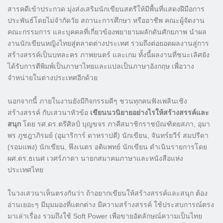
สารคดีเข้าประกวด มุ่งส่งเสริมนักเขียนสตรีให้มีพื้นที่แสดงฝีมือการ
ประพันธ์โดยไม่จำกัดวัย สถานะการศึกษา หรืออาชีพ คณะผู้จัดงาน
คณะกรรมการ และบุคคลที่เกี่ยวข้องพยายามผลักดันศักยภาพ นำผล
งานนักเขียนหญิงไทยสู่ตลาดต่างประเทศ รวมถึงต่อยอดผลงานสู่การ
สร้างสรรค์เป็นบทละคร ภาพยนตร์ และเกม ทั้งนี้ผลงานที่ชนะเลิศยัง
ได้รับการตีพิมพ์เป็นภาษาไทยและแปลเป็นภาษาอังกฤษ เพื่อวาง
จำหน่ายในต่างประเทศอีกด้วย
นอกจากนี้ ภายในงานยังมีกิจกรรมดีๆ ชวนทุกคนฟังเพลินเชิง
สร้างสรรค์ กับเสวนาหัวข้อ
เขียนนวนิยายอย่างไรให้สร้างสรรค์และ
สนุก
โดย รศ.ดร.ตรีศิลป์ บุญขจร ภาคีสมาชิกราชบัณฑิตยสภา, อุมา
พร ภูชฎาภิรมย์ (อุมาริการ์ ดาหราปตี) นักเขียน, จันทร์ยวีร์ สมปรีดา
(รอมแพง) นักเขียน, พึงเนตร อติแพทย์ นักเขียน ดำเนินรายการโดย
ผศ.ดร.ธเนศ เวศร์ภาดา นายกสมาคมภาษาและหนังสือแห่ง
ประเทศไทย
ในวงเสวนาเห็นตรงกันว่า ถ้าอยากเขียนให้สร้างสรรค์และสนุก ต้อง
อ่านเยอะๆ มีมุมมองที่แตกต่าง มีความสร้างสรรค์ ใช้ประสบการณ์ตรง
มาเล่าเรื่อง รวมถึงใช้ Soft Power เพื่อขายอัตลักษณ์ความเป็นไทย