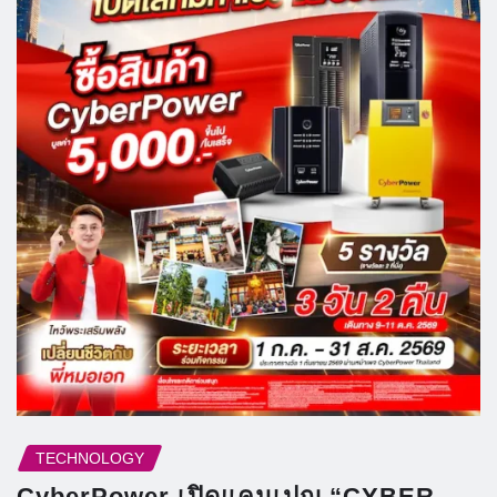
TECHNOLOGY
CyberPower เปิดแคมเปญ “CYBER