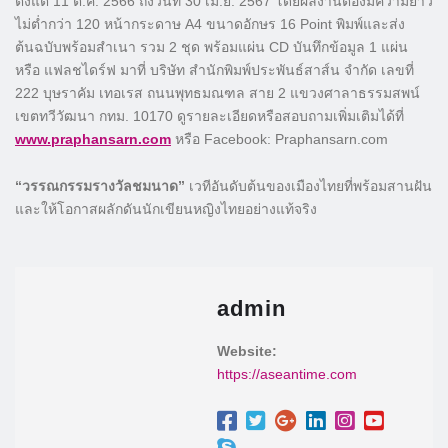
ตั้งแต่ 11 ต.ค. 2566 ถึงวันที่ 30 เม.ย. 2567 โดยผลงานต้องมีความยาว
ไม่ต่ำกว่า 120 หน้ากระดาษ A4 ขนาดอักษร 16 Point พิมพ์และส่ง
ต้นฉบับพร้อมสำเนา รวม 2 ชุด พร้อมแผ่น CD บันทึกข้อมูล 1 แผ่น
หรือ แฟลชไดร์ฟ มาที่ บริษัท สำนักพิมพ์ประพันธ์สาส์น จำกัด เลขที่
222 บุษราคัม เทอเรส ถนนพุทธมณฑล สาย 2 แขวงศาลาธรรมสพน์
เขตทวีวัฒนา กทม. 10170 ดูรายละเอียดหรือสอบถามเพิ่มเติมได้ที่
www.praphansarn.com
หรือ Facebook: Praphansarn.com
“วรรณกรรมรางวัลชมนาด”
เวทีอันดับต้นของเมืองไทยที่พร้อมสานฝัน
และให้โอกาสผลักดันนักเขียนหญิงไทยอย่างแท้จริง
admin
Website:
https://aseantime.com