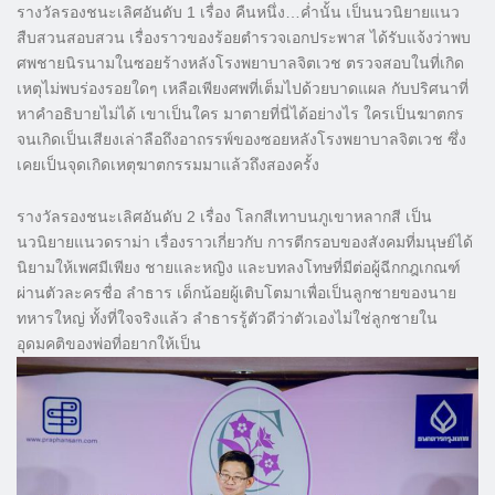
รางวัลรองชนะเลิศอันดับ 1 เรื่อง คืนหนึ่ง…ค่ำนั้น เป็นนวนิยายแนว
สืบสวนสอบสวน เรื่องราวของร้อยตำรวจเอกประพาส ได้รับแจ้งว่าพบ
ศพชายนิรนามในซอยร้างหลังโรงพยาบาลจิตเวช ตรวจสอบในที่เกิด
เหตุไม่พบร่องรอยใดๆ เหลือเพียงศพที่เต็มไปด้วยบาดแผล กับปริศนาที่
หาคำอธิบายไม่ได้ เขาเป็นใคร มาตายที่นี่ได้อย่างไร ใครเป็นฆาตกร
จนเกิดเป็นเสียงเล่าลือถึงอาถรรพ์ของซอยหลังโรงพยาบาลจิตเวช ซึ่ง
เคยเป็นจุดเกิดเหตุฆาตกรรมมาแล้วถึงสองครั้ง
รางวัลรองชนะเลิศอันดับ 2 เรื่อง โลกสีเทาบนภูเขาหลากสี เป็น
นวนิยายแนวดราม่า เรื่องราวเกี่ยวกับ การตีกรอบของสังคมที่มนุษย์ได้
นิยามให้เพศมีเพียง ชายและหญิง และบทลงโทษที่มีต่อผู้ฉีกกฎเกณฑ์
ผ่านตัวละครชื่อ ลำธาร เด็กน้อยผู้เติบโตมาเพื่อเป็นลูกชายของนาย
ทหารใหญ่ ทั้งที่ใจจริงแล้ว ลำธารรู้ตัวดีว่าตัวเองไม่ใช่ลูกชายใน
อุดมคติของพ่อที่อยากให้เป็น