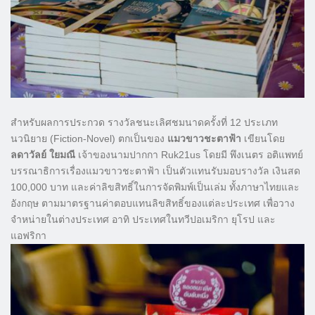
สำหรับผลการประกวด รางวัลชนะเลิศชมนาดครั้งที่ 12 ประเภท
นวนิยาย (Fiction-Novel) ตกเป็นของ
แมวขาวชะตาฟ้า
เขียนโดย
ลดาวัลย์ ใยมณี
เจ้าของนามปากกา Ruk21us โดยมี พึงเนตร อติแพทย์
บรรณาธิการเรื่องแมวขาวชะตาฟ้า เป็นตัวแทนรับมอบรางวัล เงินสด
100,000 บาท และค่าลิขสิทธิ์ในการจัดพิมพ์เป็นเล่ม ทั้งภาษาไทยและ
อังกฤษ ตามมาตรฐานค่าตอบแทนลิขสิทธิ์ของแต่ละประเทศ เพื่อวาง
จำหน่ายในต่างประเทศ อาทิ ประเทศในทวีปอเมริกา ยุโรป และ
แอฟริกา