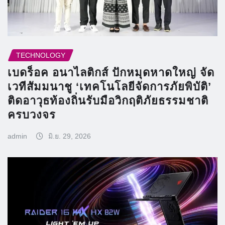
TECHNOLOGY
เบดร็อค อนาไลติกส์ ปักหมุดหาดใหญ่ จัด
เวทีสัมมนาชู ‘เทคโนโลยีจัดการภัยพิบัติ’
ติดอาวุธท้องถิ่นรับมือวิกฤติภัยธรรมชาติ
ครบวงจร
admin
มิ.ย. 29, 2026