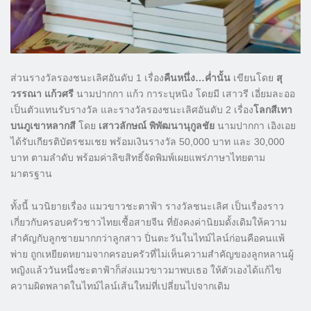
ส่วนรางวัลรองชนะเลิศอันดับ 1 เรื่อง
คืนหนึ่ง…ค่ำนั้น
เขียนโดย
สุ
วรรณา แก้วศรี
นามปากกา แก้ว การะบุหนิง โดยมี เสาวรี เอี่ยมละออ
เป็นตัวแทนรับรางวัล และรางวัลรองชนะเลิศอันดับ 2 เรื่อง
โลกสีเทา
บนภูเขาหลากสี
โดย
เสาวลักษณ์ พิพัฒนานุกูลชัย
นามปากกา เอิงเอย
ได้รับเกียรติบัตรชมเชย พร้อมเงินรางวัล 50,000 บาท และ 30,000
บาท ตามลำดับ พร้อมค่าลิขสิทธิ์จัดพิมพ์เผยแพร่ภาษาไทยตาม
มาตรฐาน
ทั้งนี้ นวนิยายเรื่อง แมวขาวชะตาฟ้า รางวัลชนะเลิศ เป็นเรื่องราว
เกี่ยวกับครอบครัวชาวไทยเชื้อสายจีน ที่ยังคงค่านิยมดั้งเดิมให้ความ
สำคัญกับลูกชายมากกว่าลูกสาว ปิ่นตะวันในไทม์ไลน์ก่อนคือคนแพ้
พ่าย ถูกเหยียดหยามจากครอบครัวที่ไม่เห็นความสำคัญของลูกหลานผู้
หญิงแล้ววันหนึ่งชะตาฟ้าก็ส่งแมวขาวมาพบเธอ ให้ตัวเองได้แก้ไข
ความผิดพลาดในไทม์ไลน์เส้นใหม่ที่เปลี่ยนไปจากเดิม