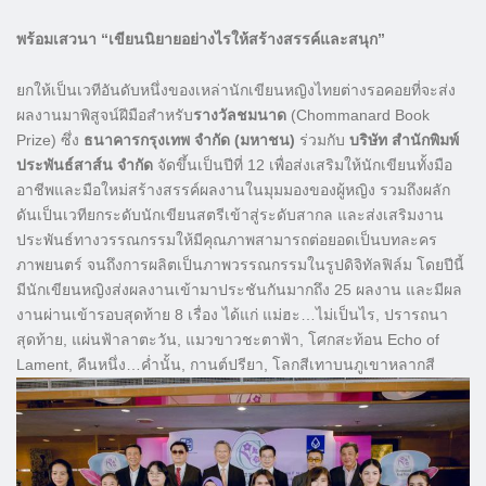
พร้อมเสวนา “เขียนนิยายอย่างไรให้สร้างสรรค์และสนุก”
ยกให้เป็นเวทีอันดับหนึ่งของเหล่านักเขียนหญิงไทยต่างรอคอยที่จะส่ง
ผลงานมาพิสูจน์ฝีมือสำหรับ
รางวัลชมนาด
(Chommanard Book
Prize) ซึ่ง
ธนาคารกรุงเทพ จำกัด (มหาชน)
ร่วมกับ
บริษัท สำนักพิมพ์
ประพันธ์สาส์น จำกัด
จัดขึ้นเป็นปีที่ 12 เพื่อส่งเสริมให้นักเขียนทั้งมือ
อาชีพและมือใหม่สร้างสรรค์ผลงานในมุมมองของผู้หญิง รวมถึงผลัก
ดันเป็นเวทียกระดับนักเขียนสตรีเข้าสู่ระดับสากล และส่งเสริมงาน
ประพันธ์ทางวรรณกรรมให้มีคุณภาพสามารถต่อยอดเป็นบทละคร
ภาพยนตร์ จนถึงการผลิตเป็นภาพวรรณกรรมในรูปดิจิทัลฟิล์ม โดยปีนี้
มีนักเขียนหญิงส่งผลงานเข้ามาประชันกันมากถึง 25 ผลงาน และมีผล
งานผ่านเข้ารอบสุดท้าย 8 เรื่อง ได้แก่ แม่ฮะ…ไม่เป็นไร, ปรารถนา
สุดท้าย, แผ่นฟ้าลาตะวัน, แมวขาวชะตาฟ้า, โศกสะท้อน Echo of
Lament, คืนหนึ่ง…ค่ำนั้น, กานต์ปรียา, โลกสีเทาบนภูเขาหลากสี