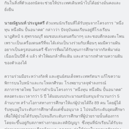
กันในสิ่งที่ตัวเองถนัดจะช่วยให้ประเทศเดินหน้าไปได้อย่างมั่นคงและ
ยั่งยืน
นายณัฐนนท์ ประมูลศรี
ตัวแทนนักเรียนที่ได้รับทุนจากโครงการ “หนึ่ง
ทุน หนึ่งฝัน ปั้นอนาคต” กล่าวว่า ปัจจุบันผมเรียนอยู่ที่โรงเรียน
นาฏศิลป์ จ.สุพรรณบุรี ผมชอบเล่นดนตรีมากๆ และชอบตีกลองตะโพน
เพราะเป็นเครื่องดนตรีที่จะได้เล่นเป็นวงร่วมกับเพื่อนๆ ผมมีความฝัน
อยากเป็นครูสอนดนตรี ซึ่งการที่ผมได้รับทุนการศึกษาจากกัลฟ์มาต่อ
เนื่องเป็นปีที่ 4 แล้ว ทำให้ผมกล้าที่จะฝัน และสามารถทำตามความฝัน
ของตัวเองได้
ความร่วมมือระหว่างกัลฟ์ และศูนย์สมเด็จพระเทพรัตนฯ แก้ไขความ
พิการบนใบหน้าและกะโหลกศีรษะ โรงพยาบาลจุฬาลงกรณ์
สภากาชาดไทย ในการดำเนินโครงการ “หนึ่งทุน หนึ่งฝัน ปั้นอนาคต”
ตลอดระยะเวลากว่า 5 ปี ได้มอบงบประมาณสนับสนุนจำนวนกว่า 5
ล้านบาท สร้างโอกาสทางการศึกษาให้แก่ผู้ป่วยได้ถึง 89 คน โดยผู้ได้
รับทุนอยู่ในระดับการศึกษาตั้งแต่ชั้นอนุบาล 1 ไปจนถึงระดับอุดมศึกษา
เพื่อให้ผู้ป่วยได้รับทุนไปจนถึงระดับการศึกษาที่ผู้ป่วยรายนั้นต้องการ
โดยจะขึ้นอยู่กับสภาพร่างกายและสติปัญญา ซึ่งทุนที่นักเรียนได้รับจะ