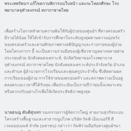
พระเทพรัตนฯ แก้ไขความพิการบนใบหน้า และกะโหลกศีรษะ โรง
พยาบาลจุฬาลงกรณ์ สภากาชาดไทย
เพื่อสร้างโอกาสทำตามความฝันให้กับผู้ป่วยของศูนย์ฯ ที่ทางครอบครัว
มีรายได้น้อย ให้ได้เข้ารับการศึกษาในระดับสูงสุดตามความมุ่งหวัง
ของครอบครัวและตามศักยภาพทางสติปัญญาและร่างกายของผู้ป่วย
โดยโครงการฯ นี้ จะเป็นความร่วมมือของผู้เชี่ยวชาญหลากหลายฝ่าย
ประกอบด้วย นักสังคมสงเคราะห์, นักจิตวิทยาของโรงพยาบาล
จุฬาลงกรณ์ สภากาชาดไทย นักสังคมสงเคราะห์ประจำจังหวัด อำเภอ
และตำบล ผู้อำนวยการโรงเรียนและคุณครูประจำชั้น ซึ่งติดตามผล
การเรียนของผู้ป่วย การใช้จ่ายของครอบครัว และสภาพความเป็นอยู่
ตลอดระยะเวลาที่ได้รับทุน เพื่อประเมินเป็นรายปีว่าทุนนั้นเหมาะสม
หรือควรปรับอย่างไรเพื่อให้เกิดประสิทธิภาพสูงสุด
นายธนญ ตันติสุนทร
รองกรรมการผู้จัดการใหญ่ สายงานธุรกิจระบบ
โครงสร้างพื้นฐานและสาธารณูปโภค บริษัท กัลฟ์ เอ็นเนอร์จี ดี
เวลลอปเมนท์ จำกัด (มหาชน) กล่าวว่า กัลฟ์ร่วมมือกับทางศูนย์ฯมา