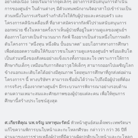
อย่างต่อเนื่อง โดยเริ่มมาจากจุดเล็กๆ อย่างการสนับสนุนการดำเนิน
การของศูนย์ฯ ในด้านต่างๆ มีตัวแทนพนักงานจิตอาสาไปเข้าร่วมเป็น
ส่วนหนึ่งในการเสริมสร้างกำลังใจให้กับผู้ป่วยและครอบครัว และ
โครงการคลินิกเคลื่อนที่ ที่อาสาสมัครจากกัลฟ์ไปร่วมสนับสนุนการ
ออกหน่วย ซึ่งในหลายครั้งเราเห็นผู้ป่วยที่อยู่ในความดูแลของศูนย์ฯ
ต้องการโอกาสเป็นจำนวนมาก กัลฟ์ จึงอยากเป็นส่วนหนึ่งในการผลัก
ดันโครงการ “หนึ่งทุน หนึ่งฝัน ปั้นอนาคต” มอบโอกาสทางการศึกษา
เพื่อต่อยอดความฝันให้กับเยาวชนในความดูแลของศูนย์ฯ พร้อมเติบโต
เป็นส่วนหนึ่งของสังคมอย่างแข็งแรงทั้งกายและใจ เพราะการให้การ
ศึกษากับเด็กๆ เหมือนกับการติดอาวุธให้เด็กๆ สามารถออกไปเผชิญโลก
ข้างนอกและเติบโตได้อย่างมีคุณภาพ โดยทุนการศึกษาที่ถูกส่งต่อผ่าน
โครงการฯ นี้ ทางบริษัทฯ สามารถเชื่อมั่นได้ว่าจะไปถึงมือผู้ป่วยที่ต้อง
การจริงๆ เนื่่องจากทางศูนย์ฯ มีกระบวนการพิจารณาอย่างรอบด้าน
ตามความเหมาะสมและศักยภาพของผู้ป่วยแต่ละคน เพื่อให้ทุนการ
ศึกษานี้สร้างประโยชน์สูงสุด
ศ.เกียรติคุณ นพ.จรัญ มหาทุมะรัตน์
หัวหน้าศูนย์สมเด็จพระเทพรัตนฯ
แก้ไขความพิการบนใบหน้าและกะโหลกศีรษะ กล่าวว่า กว่า 36 ปีที่
ผ่านมาของการช่วยเหลือผู้ป่วยที่มีความผิดปกติบนใบหน้าและกะโหลก