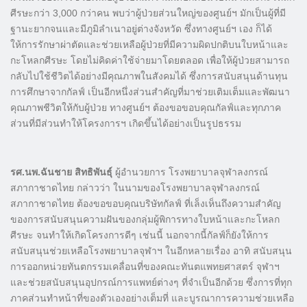
ศีรษะกว่า 3,000 กว่าคน พบว่าผู้ป่วยส่วนใหญ่ของศูนย์ฯ มักเป็นผู้ที่มี
ฐานะยากจนและมีภูมิลำเนาอยู่ต่างจังหวัด ซึ่งทางศูนย์ฯ เอง ก็ได้
ให้การรักษาผ่าตัดและช่วยเหลือผู้ป่วยที่มีความผิดปกติบนใบหน้าและ
กะโหลกศีรษะ โดยไม่คิดค่าใช้จ่ายมาโดยตลอด เพื่อให้ผู้ป่วยสามารถ
กลับไปใช้ชีวิตได้อย่างมีคุณภาพในสังคมได้ ซึ่งการสนับสนุนด้านทุน
การศึกษาจากกัลฟ์ เป็นอีกหนึ่งส่วนสำคัญที่มาช่วยเติมเต็มและพัฒนา
คุณภาพชีวิตให้กับผู้ป่วย ทางศูนย์ฯ ต้องขอขอบคุณกัลฟ์และทุกภาค
ส่วนที่มีส่วนทำให้โครงการฯ เกิดขึ้นได้อย่างเป็นรูปธรรม
รศ.นพ.ฉันชาย สิทธิพันธุ์
ผู้อำนวยการ โรงพยาบาลจุฬาลงกรณ์
สภากาชาดไทย กล่าวว่า ในนามของโรงพยาบาลจุฬาลงกรณ์
สภากาชาดไทย ต้องขอขอบคุณบริษัทกัลฟ์ ที่เล็งเห็นถึงความสำคัญ
ของการสนับสนุนความฝันของกลุ่มผู้พิการทางใบหน้าและกะโหลก
ศีรษะ จนทำให้เกิดโครงการดีๆ เช่นนี้ นอกจากนี้กัลฟ์ก็ยังให้การ
สนับสนุนช่วยเหลือโรงพยาบาลจุฬาฯ ในอีกหลายเรื่อง อาทิ สนับสนุน
การออกหน่วยทันตกรรมเคลื่อนที่ของคณะทันตแพทยศาสตร์ จุฬาฯ
และช่วยสนับสนุนอุปกรณ์การแพทย์ต่างๆ ที่จำเป็นอีกด้วย ซึ่งการที่ทุก
ภาคส่วนทำหน้าที่ของตัวเองอย่างเต็มที่ และบูรณาการความช่วยเหลือ