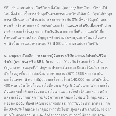
SE Life อาคเนย์ประกันชีวิต หนึ่งในกลุ่มสายธุรกิจหลักของไทยกรุ๊ป
โฮลดิ้งส์ ตอกย้ำการปรับจุดยืนทางการตลาดใหม่ให้ลูกค้า “สุขได้กับทุก
การเปลี่ยนแปลง” ผ่านนวัตกรรมการประกันชีวิตที่ช่วยให้ลูกค้าหมด
ห่วงเรื่องโรคร้ายแรง ด้วยประกันมะเร็ง
“แคนเซอร์ทริปเปิ้ลเซฟ”
จ่าย
ค่ารักษามะเร็งในทุกระยะ รับเงินคืนมากกว่าเบี้ยที่จ่าย และได้เบี้ย
ทั้งหมดคืนครบหลังจบสัญญา พร้อมร่วมสมทบทุนสถาบันมะเร็งแห่ง
ชาติ เป็นการฉลองครบรอบ 77 ปี SE Life อาคเนย์ประกันชีวิต
นางภฤตยา สัจจศิลา กรรมการผู้จัดการ บริษัท อาคเนย์ประกันชีวิต
จำกัด (มหาชน) หรือ SE Life
กล่าวว่า “ปัจจุบันโรคมะเร็งถือเป็น
ปัญหาสาธารณสุขที่สำคัญของประเทศไทยและมีแนวโน้มอัตราการ
เกิดโรคสูงขึ้นอย่างต่อเนื่อง จากรายงานสถิติปี 2565 ของสถาบัน
มะเร็งแห่งชาติ พบว่ามีผู้ป่วยมะเร็งรายใหม่ 140,000 คน หรือคิดเป็น
400 คนต่อวัน โดยโรคมะเร็งที่พบมากที่สุด 5 อันดับแรก ได้แก่ มะเร็ง
ตับและท่อน้ำดี มะเร็งปอด มะเร็งเต้านม มะเร็งลำไส้และทวารหนัก
และมะเร็งปากมดลูก รวมทั้งอัตราการเกิดมะเร็งพบได้ในกลุ่มคนอายุ
น้อยลง ปัจจัยเสี่ยงสำคัญมาจากพฤติกรรมการรับประทานอาหาร มาก
ถึง 30-40% โดยเฉพาะกลุ่มอาหารที่มีไขมันสูงและประเภทปิ้งย่าง จาก
แนวโน้มดังกล่าว SE Life จึงต้องการยกระดับการให้ความคุ้มครอง