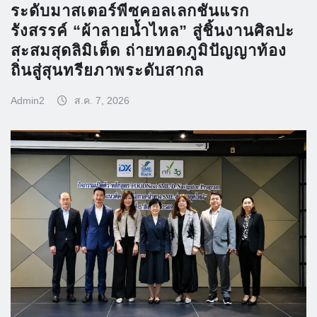
ระดับมาสเตอร์พีซคอลเลกชันแรก
รังสรรค์ “ผ้าลายน้ำไหล” สู่ชิ้นงานศิลปะ
สะสมสุดลิมิเต็ด ถ่ายทอดภูมิปัญญาท้อง
ถิ่นสู่สุนทรียภาพระดับสากล
Admin2
ส.ค. 7, 2026