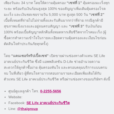
เพียงวันละ 34 บาท โดยให้ความคุ้มครอง
“เซฟที่ 1”
คุ้มครองมะเร็งทุก
ระยะ พร้อมรับเงินก้อนสูงสุด 100% ของสัญญาเพิ่มเติมคุ้มครองโรค
มะเร็ง และเงินชดเชยรายวัน 5,000 บาท สูงสุด 500 วัน
“เซฟที่ 2”
เบี้ยทั้งหมดที่จ่ายไปไม่จ่ายทิ้งและรับคืนมากกว่าที่จ่าย กรณีลูกค้ามี
สุขภาพแข็งแรงและอยู่จนครบสัญญา และ
“เซฟที่ 3”
รับเงินก้อน
100% พร้อมเบี้ยสัญญาหลักคืนทั้งหมดหากเสียชีวิตจากโรคมะเร็ง (ผู้
ซื้อควรทำความเข้าใจในรายละเอียดความคุ้มครองและเงื่อนไขก่อน
ตัดสินใจทำประกันภัยทุกครั้ง)
โดย
“แคนเซอร์ทริปเปิ้ลเซฟ”
เปิดขายผ่านช่องทางตัวแทน SE Life
อาคเนย์ประกันชีวิต ซึ่งมี แอพพลิเคชัน D-Life ช่วยอำนวยความ
สะดวกให้ลูกค้าซื้อง่าย คุ้มครองทันใจ และครอบคลุมบริการแบบครบ
จบ ในที่เดียว ผู้ที่สนใจสามารถสอบถามรายละเอียดเพิ่มเติมได้กับ
ตัวแทน SE Life อาคเนย์ประกันชีวิต หรือผ่านช่องทางของบริษัทฯ ดังนี้
ศูนย์ดูแลลูกค้า โทร.
0-2255-5656
Website:
Facebook:
SE Life อาคเนย์ประกันชีวิต
Line:
@thaigroup