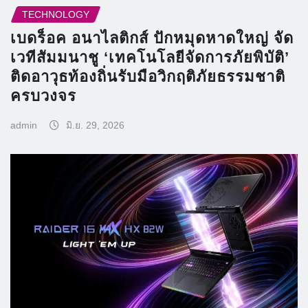
TECHNOLOGY
เบดร็อค อนาไลติกส์ ปักหมุดหาดใหญ่ จัด
เวทีสัมมนาชู ‘เทคโนโลยีจัดการภัยพิบัติ’
ติดอาวุธท้องถิ่นรับมือวิกฤติภัยธรรมชาติ
ครบวงจร
admin
มิ.ย. 29, 2026