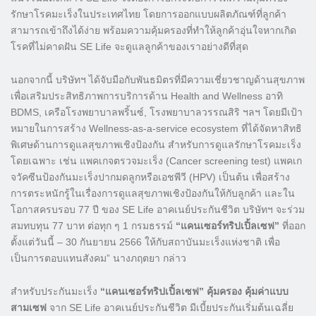
รักษาโรคมะเร็งในประเทศไทย โดยการออกแบบผลิตภัณฑ์ที่ลูกค้า
สามารถเข้าถึงได้ง่าย พร้อมความคุ้มครองที่ทำให้ลูกค้าอุ่นใจหากเกิด
โรคที่ไม่คาดฝัน SE Life จะดูแลลูกค้าของเราอย่างดีที่สุด
นอกจากนี้ บริษัทฯ ได้จับมือกับพันธมิตรที่มีความเชี่ยวชาญด้านสุขภาพ
เพื่อเสริมประสิทธิภาพการบริการด้าน Health and Wellness อาทิ
BDMS, เครือโรงพยาบาลพริ้นซ์, โรงพยาบาลวรรณสิริ ฯลฯ โดยมีเป้า
หมายในการสร้าง Wellness-as-a-service ecosystem ที่ได้จัดหาสิทธิ
พิเศษด้านการดูแลสุขภาพเชิงป้องกัน สำหรับการดูแลรักษาโรคมะเร็ง
โดยเฉพาะ เช่น แพคเกจตรวจมะเร็ง (Cancer screening test) แพคเก
จวัคซีนป้องกันมะเร็งปากมดลูกหรือเอชพีวี (HPV) เป็นต้น เพื่อสร้าง
การตระหนักรู้ในเรื่องการดูแลสุขภาพเชิงป้องกันให้กับลูกค้า และใน
โอกาสครบรอบ 77 ปี ของ SE Life อาคเนย์ประกันชีวิต บริษัทฯ จะร่วม
สมทบทุน 77 บาท ต่อทุก ๆ 1 กรมธรรม์
“แคนเซอร์ทริปเปิ้ลเซฟ”
ที่ออก
ตั้งแต่วันนี้ – 30 กันยายน 2566 ให้กับสถาบันมะเร็งแห่งชาติ เพื่อ
เป็นการตอบแทนสังคม” นางภฤตยา กล่าว
สำหรับประกันมะเร็ง
“แคนเซอร์ทริปเปิ้ลเซฟ”
คุ้มครอง คุ้มค่าแบบ
สามเซฟ
จาก SE Life อาคเนย์ประกันชีวิต มีเบี้ยประกันเริ่มต้นเฉลี่ย