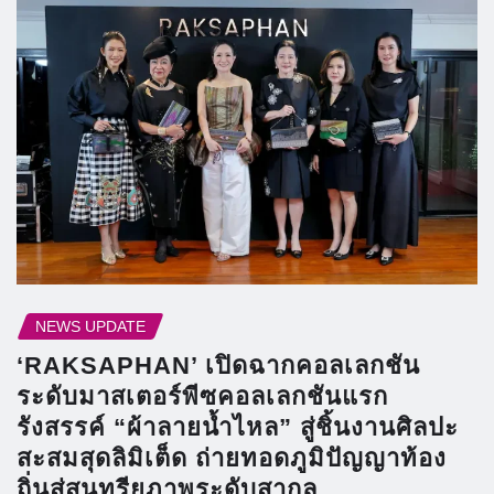
NEWS UPDATE
‘RAKSAPHAN’ เปิดฉากคอลเลกชัน
ระดับมาสเตอร์พีซคอลเลกชันแรก
รังสรรค์ “ผ้าลายน้ำไหล” สู่ชิ้นงานศิลปะ
สะสมสุดลิมิเต็ด ถ่ายทอดภูมิปัญญาท้อง
ถิ่นสู่สุนทรียภาพระดับสากล