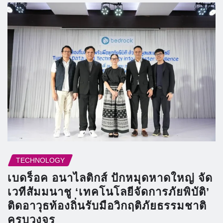
TECHNOLOGY
เบดร็อค อนาไลติกส์ ปักหมุดหาดใหญ่ จัด
เวทีสัมมนาชู ‘เทคโนโลยีจัดการภัยพิบัติ’
ติดอาวุธท้องถิ่นรับมือวิกฤติภัยธรรมชาติ
ครบวงจร