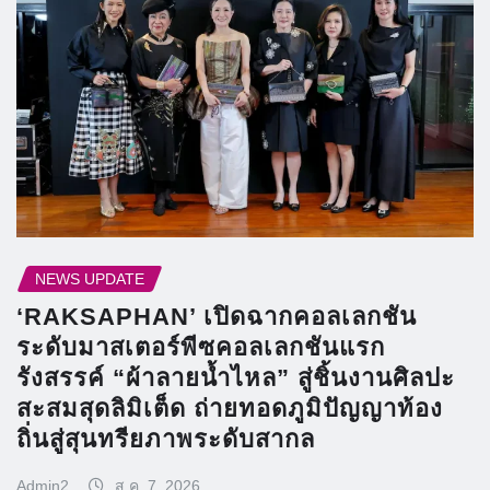
NEWS UPDATE
‘RAKSAPHAN’ เปิดฉากคอลเลกชัน
ระดับมาสเตอร์พีซคอลเลกชันแรก
รังสรรค์ “ผ้าลายน้ำไหล” สู่ชิ้นงานศิลปะ
สะสมสุดลิมิเต็ด ถ่ายทอดภูมิปัญญาท้อง
ถิ่นสู่สุนทรียภาพระดับสากล
Admin2
ส.ค. 7, 2026