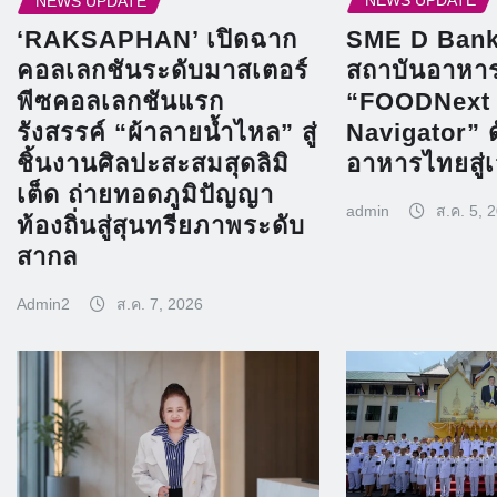
NEWS UPDATE
NEWS UPDATE
SME D Bank 
‘RAKSAPHAN’ เปิดฉาก
สถาบันอาหาร
คอลเลกชันระดับมาสเตอร์
“FOODNext
พีซคอลเลกชันแรก
Navigator” 
รังสรรค์ “ผ้าลายน้ำไหล” สู่
อาหารไทยสู่
ชิ้นงานศิลปะสะสมสุดลิมิ
เต็ด ถ่ายทอดภูมิปัญญา
admin
ส.ค. 5, 
ท้องถิ่นสู่สุนทรียภาพระดับ
สากล
Admin2
ส.ค. 7, 2026