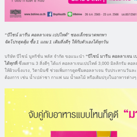
“บีไชน์ มารีน คอลลาเจน เปปไทด์” ซองเล็กขนาดพกพา
จัดโปรสุดคุ้ม ซื้อ 1 แถม 1 เติมสิ่งดีๆ ให้กับตัวเองได้ทุกวัน
บริษัท บีไชน์ นูทริชั่น พลัส จำกัด ขอแนะนำ
“บีไชน์ มารีน คอลลาเจน 
ได้ทุกที่
ซึ่งผสาน 3 สิ่งดีๆ ได้แก่ คอลลาเจนเปปไทด์ 3,000 มิลลิกรัม คอล
ให้ผิวแข็งแรง, วิตามินซี ช่วยเพิ่มการดูดซึมคอลลาเจน รับประทานวัน
ต้องการ เช่น น้ำเปล่าชา กาแฟ นม น้ำผลไม้ หรือเติมปรุงในอาหารต่างๆ