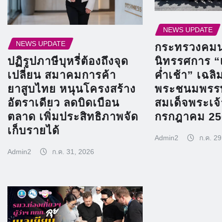
NEWS UPDATE
NEWS UPDATE
กระทรวงคมน
นิทรรศการ “
ปฏิรูปภาษีบุหรี่ต้องถึงจุด
ค่ำเช้า” เฉลิ
เปลี่ยน สมาคมการค้า
พระชนมพรร
ยาสูบไทย หนุนโครงสร้าง
สมเด็จพระเจ้า
อัตราเดียว ลดบิดเบือน
กรกฎาคม 25
ตลาด เพิ่มประสิทธิภาพจัด
เก็บรายได้
Admin2
ก.ค. 29
Admin2
ก.ค. 31, 2026