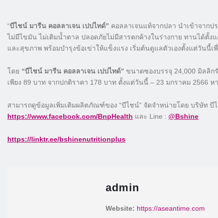
“
บีไชน์ มารีน คอลลาเจน เปปไทด์”
คอลลาเจนแท้จากปลา นำเข้าจากประเทศญ
ไม่มีไขมัน ไม่เติมน้ำตาล ปลอดภัยไม่มีสารตกค้างในร่างกาย ทานได้ตั้งแต่วัยห
และสุขภาพ พร้อมบำรุงข้อเข่าให้แข็งแรง เริ่มต้นดูแลตัวเองตั้งแต่วันนี้เพ
โดย
“บีไชน์ มารีน คอลลาเจน เปปไทด์”
ขนาดซองบรรจุ 24,000 มิลลิกรัม 
เพียง 89 บาท จากปกติราคา 178 บาท ตั้งแต่วันนี้ – 23 มกราคม 2566 หาซื
สามารถดูข้อมูลเพิ่มเติมผลิตภัณฑ์ของ “บีไชน์” จัดจำหน่ายโดย บริษัท บีไชน
https://www.facebook.com/BnpHealth
และ Line :
@Bshine
https://linktr.ee/bshinenutritionplus
admin
Website:
https://aseantime.com