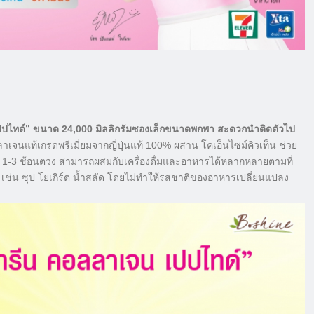
เปปไทด์” ขนาด 24,000 มิลลิกรัมซองเล็กขนาดพกพา สะดวกนำติดตัวไป
ลาเจนแท้เกรดพรีเมี่ยมจากญี่ปุ่นแท้ 100% ผสาน โคเอ็นไซม์คิวเท็น ช่วย
ละ 1-3 ช้อนตวง สามารถผสมกับเครื่องดื่มและอาหารได้หลากหลายตามที่
 เช่น ซุป โยเกิร์ต น้ำสลัด โดยไม่ทำให้รสชาติของอาหารเปลี่ยนแปลง