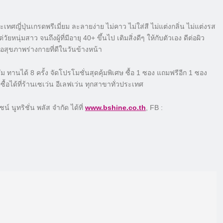
ี่ปุ่นเกรดพรีเมี่ยม ละลายง่าย ไม่คาว ไม่ใส่สี ไม่แต่งกลิ่น ไม่แต่งรส
นุ่มสาว จนถึงผู้ที่มีอายุ 40+ ขึ้นไป เติมสิ่งดีๆ ให้กับตัวเอง ดีต่อผิว
ื่อสุขภาพร่างกายที่ดีในวันข้างหน้า
ทานได้ 8 ครั้ง จัดโปรโมชั่นสุดคุ้มพิเศษ ซื้อ 1 ซอง แถมฟรีอีก 1 ซอง
้อได้ที่ร้านเซเว่น อีเลฟเว่น ทุกสาขาทั่วประเทศ
์ นูทริชั่น พลัส จำกัด ได้ที่
www.bshine.co.th
, FB :