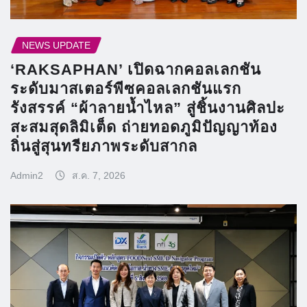
NEWS UPDATE
‘RAKSAPHAN’ เปิดฉากคอลเลกชัน
ระดับมาสเตอร์พีซคอลเลกชันแรก
รังสรรค์ “ผ้าลายน้ำไหล” สู่ชิ้นงานศิลปะ
สะสมสุดลิมิเต็ด ถ่ายทอดภูมิปัญญาท้อง
ถิ่นสู่สุนทรียภาพระดับสากล
Admin2
ส.ค. 7, 2026