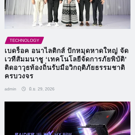
TECHNOLOGY
เบดร็อค อนาไลติกส์ ปักหมุดหาดใหญ่ จัด
เวทีสัมมนาชู ‘เทคโนโลยีจัดการภัยพิบัติ’
ติดอาวุธท้องถิ่นรับมือวิกฤติภัยธรรมชาติ
ครบวงจร
admin
มิ.ย. 29, 2026