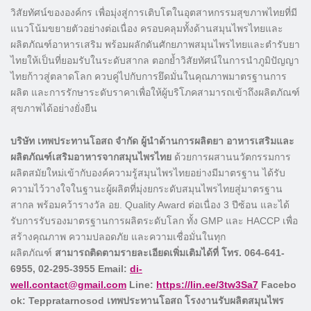
วิสัยทัศน์ขององค์กร เพื่อมุ่งสู่การเติบโตในอุตสาหกรรมสุขภาพไทยที่มี
แนวโน้มขยายตัวอย่างต่อเนื่อง ครอบคลุมทั้งด้านสมุนไพรไทยและ
ผลิตภัณฑ์อาหารเสริม พร้อมผลักดันศักยภาพสมุนไพรไทยและตำรับยา
ไทยให้เป็นที่ยอมรับในระดับสากล ตอกย้ำวิสัยทัศน์ในการนำภูมิปัญญา
ไทยก้าวสู่ตลาดโลก ควบคู่ไปกับการยึดมั่นในคุณภาพมาตรฐานการ
ผลิต และการรักษาระดับราคาเพื่อให้ผู้บริโภคสามารถเข้าถึงผลิตภัณฑ์
สุขภาพได้อย่างยั่งยืน
บริษัท เทพประทานโอสถ จำกัด ผู้นำด้านการผลิตยา อาหารเสริมและ
ผลิตภัณฑ์เสริมอาหารจากสมุนไพรไทย
ด้วยการผสานนวัตกรรมการ
ผลิตสมัยใหม่เข้ากับองค์ความรู้สมุนไพรไทยอย่างมีมาตรฐาน ได้รับ
ความไว้วางใจในฐานะผู้ผลิตที่มุ่งยกระดับสมุนไพรไทยสู่มาตรฐาน
สากล พร้อมคว้ารางวัล อย. Quality Award ต่อเนื่อง 3 ปีซ้อน และได้
รับการรับรองมาตรฐานการผลิตระดับโลก ทั้ง GMP และ HACCP เพื่อ
สร้างคุณภาพ ความปลอดภัย และความเชื่อมั่นในทุก
ผลิตภัณฑ์
สามารถติดตามรายละเอียดเพิ่มเติมได้ที่ โทร. 064-641-
6955, 02-295-3955 Email:
di-
well.contact@gmail.com
Line:
https://lin.ee/3tw3Sa7
Facebo
ok: Teppratarnosod เทพประทานโอสถ โรงงานรับผลิตสมุนไพร