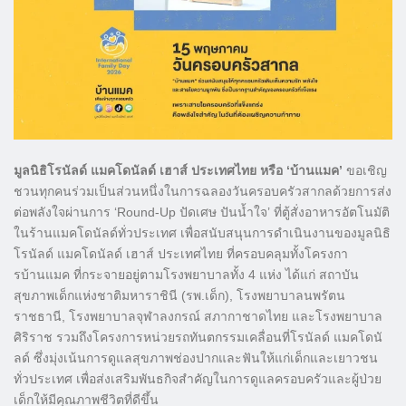
มูลนิธิโรนัลด์ แมคโดนัลด์ เฮาส์ ประเทศไทย หรือ ‘บ้านแมค’
ขอเชิญ
ชวนทุกคนร่วมเป็นส่วนหนึ่งในการฉลองวันครอบครัวสากลด้วยการส่ง
ต่อพลังใจผ่านการ ‘Round-Up ปัดเศษ ปันน้ำใจ’ ที่ตู้สั่งอาหารอัตโนมัติ
ในร้านแมคโดนัลด์ทั่วประเทศ เพื่อสนับสนุนการดำเนินงานของมูลนิธิ
โรนัลด์ แมคโดนัลด์ เฮาส์ ประเทศไทย ที่ครอบคลุมทั้งโครงกา
รบ้านแมค ที่กระจายอยู่ตามโรงพยาบาลทั้ง 4 แห่ง ได้แก่ สถาบัน
สุขภาพเด็กแห่งชาติมหาราชินี (รพ.เด็ก), โรงพยาบาลนพรัตน
ราชธานี, โรงพยาบาลจุฬาลงกรณ์ สภากาชาดไทย และโรงพยาบาล
ศิริราช รวมถึงโครงการหน่วยรถทันตกรรมเคลื่อนที่โรนัลด์ แมคโดนั
ลด์ ซึ่งมุ่งเน้นการดูแลสุขภาพช่องปากและฟันให้แก่เด็กและเยาวชน
ทั่วประเทศ เพื่อส่งเสริมพันธกิจสำคัญในการดูแลครอบครัวและผู้ป่วย
เด็กให้มีคุณภาพชีวิตที่ดีขึ้น