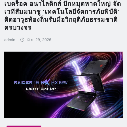
เบดร็อค อนาไลติกส์ ปักหมุดหาดใหญ่ จัด
เวทีสัมมนาชู ‘เทคโนโลยีจัดการภัยพิบัติ’
ติดอาวุธท้องถิ่นรับมือวิกฤติภัยธรรมชาติ
ครบวงจร
admin
มิ.ย. 29, 2026