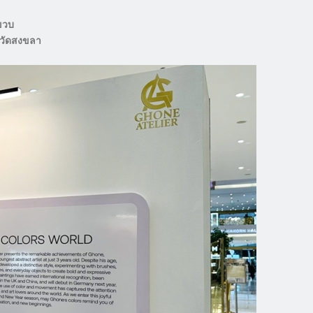
ขวบ
หวัดสงขลา