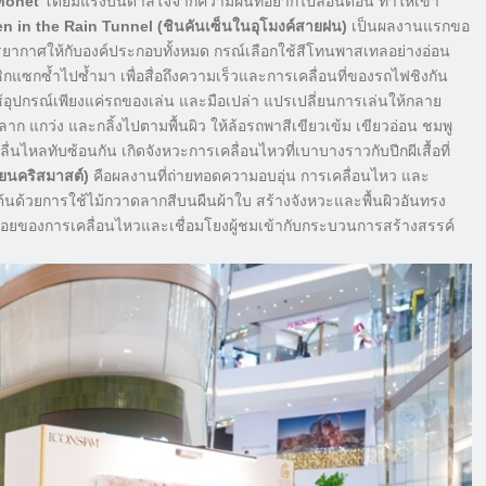
Monet
โดยมีแรงบันดาลใจจากความฝันที่อยากไปลอนดอน ทำให้เขา
n in the Rain Tunnel (ชินคันเซ็นในอุโมงค์สายฝน)
เป็นผลงานแรกขอ
างบรรยากาศให้กับองค์ประกอบทั้งหมด กรณ์เลือกใช้สีโทนพาสเทลอย่างอ่อน
ิกแซกซ้ำไปซ้ำมา เพื่อสื่อถึงความเร็วและการเคลื่อนที่ของรถไฟชิงกัน
้อุปกรณ์เพียงแค่รถของเล่น และมือเปล่า แปรเปลี่ยนการเล่นให้กลาย
ก แกว่ง และกลิ้งไปตามพื้นผิว ให้ล้อรถพาสีเขียวเข้ม เขียวอ่อน ชมพู
ื่นไหลทับซ้อนกัน เกิดจังหวะการเคลื่อนไหวที่เบาบางราวกับปีกผีเสื้อที่
ยนคริสมาสต์)
คือผลงานที่ถ่ายทอดความอบอุ่น การเคลื่อนไหว และ
ด้วยการใช้ไม้กวาดลากสีบนผืนผ้าใบ สร้างจังหวะและพื้นผิวอันทรง
งรอยของการเคลื่อนไหวและเชื่อมโยงผู้ชมเข้ากับกระบวนการสร้างสรรค์