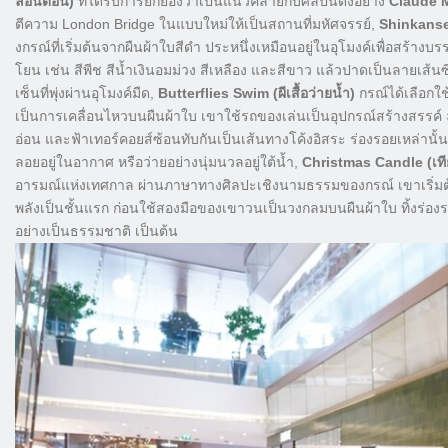
ลอนดอน)
ที่ได้รับการยกย่องว่าเป็นแนวคล้ายกับศิลปินดังอย่าง
Claude 
ตีความ London Bridge ในแบบใหม่ให้เป็นสถานที่มหัศจรรย์,
Shinkanse
งกรณ์ที่เริ่มต้นจากผืนผ้าใบสีดำ ประหนึ่งเหมือนอยู่ในอุโมงค์เพื่อสร้
โยน เช่น สีพีช สีน้ำเงินอมม่วง สีเหลือง และสีขาว แล้วปาดเป็นลายเส้นซ
เซ็นที่พุ่งผ่านอุโมงค์มืด,
Butterflies Swim (ผีเสื้อว่ายน้ำ)
กรณ์ได้เลือกใช
เป็นการเคลื่อนไหวบนผืนผ้าใบ เขาใช้รถของเล่นเป็นอุปกรณ์สร้างสรรค์ ลา
อ่อน และฟ้าเทอร์คอยส์ซ้อนทับกันเป็นเส้นทางโค้งอิสระ ร่องรอยเหล่านั้นล
ลอยอยู่ในอากาศ หรือว่ายอย่างนุ่มนวลอยู่ใต้น้ำ,
Christmas Candle (เที
อารมณ์แห่งเทศกาล ผ่านภาษาทางศิลปะเชิงนามธรรมของกรณ์ เขาเริ่มต้น
พลังเป็นชั้นแรก ก่อนใช้สองมือของเขาวนเป็นวงกลมบนผืนผ้าใบ ทิ้งร่อ
อย่างเป็นธรรมชาติ เป็นต้น