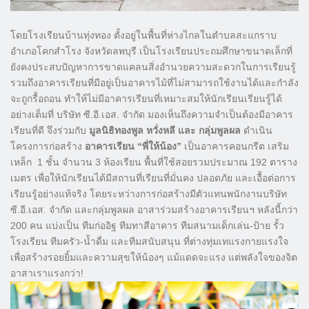
โดยโรงเรียนบ้านทุ่งทอง ตั้งอยู่ในพื้นที่ห่างไกลในตำบลสะแกราบ
อำเภอโคกสำโรง จังหวัดลพบุรี เป็นโรงเรียนประถมศึกษาขนาดเล็กที่
ยังคงประสบปัญหาการขาดแคลนสิ่งอำนวยความสะดวกในการเรียนรู้
รวมถึงอาคารเรียนที่มีอยู่เป็นอาคารไม้ที่ไม่สามารถใช้งานได้และกำลัง
จะถูกรื้อถอน ทำให้ไม่มีอาคารเรียนที่เหมาะสมให้นักเรียนเรียนรู้ได้
อย่างเต็มที่ บริษัท ซี.อี.เอส. จำกัด มองเห็นถึงความจำเป็นต้องมีอาคาร
เรียนที่ดี จึงร่วมกับ
มูลนิธิทองพูล หวั่งหลี และ กลุ่มพูลผล
ดำเนิน
โครงการก่อสร้าง
อาคารเรียน “พี่ให้น้อง”
เป็นอาคารคอนกรีต เสริม
เหล็ก 1 ชั้น จำนวน 3 ห้องเรียน พื้นที่ใช้สอยรวมประมาณ 192 ตาราง
เมตร เพื่อให้นักเรียนได้มีสถานที่เรียนที่มั่นคง ปลอดภัย และเอื้อต่อการ
เรียนรู้อย่างแท้จริง โดยระหว่างการก่อสร้างมีตัวแทนพนักงานบริษัท
ซี.อี.เอส. จำกัด และกลุ่มพูลผล อาสาร่วมสร้างอาคารเรียนฯ หลังนี้กว่า
200 คน แบ่งเป็น ทีมก่ออิฐ ทีมทาสีอาคาร ทีมสนามเด็กเล่น-ป้าย รั้ว
โรงเรียน ทีมครัว-น้ำดื่ม และทีมสนับสนุน ที่ต่างทุ่มเทแรงกายแรงใจ
เพื่อสร้างรอยยิ้มและความสุขให้น้องๆ แม้แดดจะแรง แต่พลังใจของจิต
อาสาเราแรงกว่า!