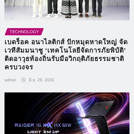
TECHNOLOGY
เบดร็อค อนาไลติกส์ ปักหมุดหาดใหญ่ จัด
เวทีสัมมนาชู ‘เทคโนโลยีจัดการภัยพิบัติ’
ติดอาวุธท้องถิ่นรับมือวิกฤติภัยธรรมชาติ
ครบวงจร
admin
มิ.ย. 29, 2026