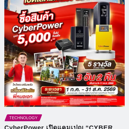
TECHNOLOGY
CyberPower เปิดแคมเปญ “CYBER