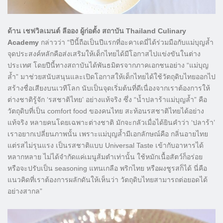
ด้าน เชฟวิลเมนต์ ลีออง ผู้ก่อตั้ง สถาบัน Thailand Culinary
Academy
กล่าวว่า “ปีนี้ถือเป็นปีแรกที่อะคาเดมี่ได้ร่วมมือกับแม่บุญล้ำ
จุดประสงค์หลักคือส่งเสริมให้เด็กไทยได้มีโอกาสไปแข่งขันในต่าง
ประเทศ โดยปีนี้ทางสถาบันได้พันธมิตรจากภาคเอกชนอย่าง “แม่บุญ
ล้ำ” มาช่วยสนับสนุนและเปิดโอกาสให้เด็กไทยได้ใช้วัตถุดิบไทยออกไป
สร้างชื่อเสียงบนเวทีโลก นับเป็นจุดเริ่มต้นที่ดีเนื่องจากเราต้องการให้
ต่างชาติรู้จัก ‘รสชาติไทย’ อย่างแท้จริง ซึ่ง “น้ำปลาร้าแม่บุญล้ำ” คือ
วัตถุดิบที่เป็น comfort food ของคนไทย สะท้อนรสชาติไทยได้อย่าง
แท้จริง หลายคนโดยเฉพาะต่างชาติ มักจะกลัวเมื่อได้ยินคำว่า ‘ปลาร้า’
เราอยากเปลี่ยนภาพนั้น เพราะแม่บุญล้ำมีเอกลักษณ์คือ กลิ่นอายไทย
แต่รสไม่รุนแรง เป็นรสชาติแบบ Universal Taste เข้ากับอาหารได้
หลากหลาย ไม่ได้จำกัดแค่เมนูส้มตำเท่านั้น ใช้หมักเนื้อสัตว์ก็อร่อย
หรือจะปรับเป็น seasoning แทนเกลือ พริกไทย หรือผงชูรสก็ได้ นี่คือ
แนวคิดที่เราต้องการผลักดันให้เห็นว่า วัตถุดิบไทยสามารถต่อยอดได้
อย่างสากล”