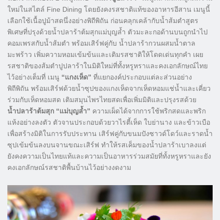
ใหม่ในสไตล์ Fine Dining โดยยังคงรสชาติแท้ของอาหารอีสาน เมนูนี้
เลือกใช้เนื้อปูม้าสดนึ่งอย่างพิถีพิถัน ก่อนคลุกเคล้ากับน้ำส้มตำสูตร
พิเศษที่ปรุงด้วยน้ำปลาร้าต้มสุกแม่บุญล้ำ ตัวมะละกอด้านบนถูกนำไป
คอมเพรสกับน้ำส้มตำ พร้อมเสิร์ฟคู่กับ น้ำปลาร้ากวนผสมน้ำตาล
มะพร้าว เพิ่มความหอมเข้มข้นและเติมรสชาติให้โดดเด่นทุกคำ เผย
รสชาติของส้มตำปูปลาร้าในมิติใหม่ที่ทั้งหรูหราและคงเอกลักษณ์ไทย
ไว้อย่างเต็มที่ เมนู
“แกงเห็ด”
ที่แยกองค์ประกอบแต่ละส่วนอย่าง
พิถีพิถัน พร้อมเสิร์ฟด้วยน้ำซุปของแกงเห็ดจากเห็ดหอมแช่น้ำและเคี่ยว
ร่วมกับเห็ดหอมสด เติมสมุนไพรไทยสดเพื่อเพิ่มมิติและปรุงรสด้วย
น้ำปลาร้าต้มสุก “แม่บุญล้ำ”
ความเผ็ดได้จากการใช้พริกสดและพริก
แห้งอย่างลงตัว ตัวจานประกอบด้วยวาไรตี้เห็ด ใบย่านาง และข้าวเบือ
เพื่อสร้างมิติในการรับประทาน เสิร์ฟคู่กับขนมปังซาวด์โดว์และราดน้ำ
ซุปเข้มข้นลงบนจานขณะเสิร์ฟ ทำให้รสเค็มของน้ำปลาร้าเบาลงแต่
ยังคงความเป็นไทยแท้และความเป็นอาหารร่วมสมัยที่ทั้งหรูหราและยัง
คงเอกลักษณ์รสชาติพื้นบ้านไว้อย่างงดงาม