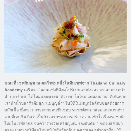
ขณะที่ เชฟกัมพุช ณ ตะกั่วทุ่ง หนึ่งในทีมเชฟจาก Thailand Culinary
Academy
เสริมว่า “ตอนแข่งที่สิงคโปร์เราแอบกังวลว่าจะสามารถนำ
น้ำปลาร้าเข้าได้ไหมและต่างชาติจะเข้าใจไหม แต่ผลออกมาดีเกินคาด
เรานำน้ำปลาร้าต้มสุก “แม่บุญล้ำ” ไปใช้ในเมนูกริลล์กับซอสด้วยการ
หมักเนื้อ ซึ่งกรรมการหลายคนชื่นชอบ รสชาติกลมกล่อมและแตกต่าง
จากที่เคยชิม ถือว่าเป็นก้าวแรกของการสร้างความเข้าใจเรื่องรสชาติ
ไทยในเวทีสากล จนคว้ารางวัลเหรียญเงิน รองอันดับ 4 ของเอเชียมา
ครอง ผมอยากให้คนไทยภูมิใจกับวัตถุดิบของเราเอง อย่ากลัวที่จะใช้