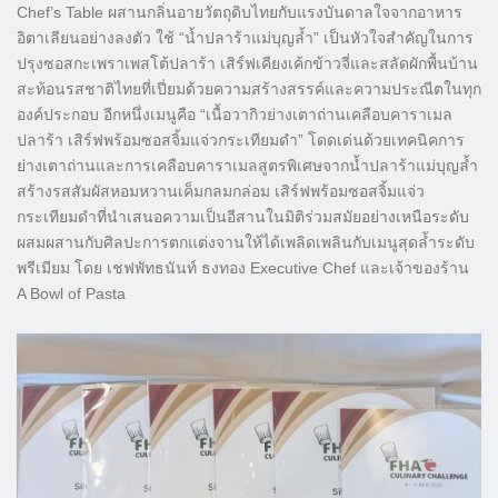
Chef’s Table ผสานกลิ่นอายวัตถุดิบไทยกับแรงบันดาลใจจากอาหาร
อิตาเลียนอย่างลงตัว ใช้ “น้ำปลาร้าแม่บุญล้ำ” เป็นหัวใจสำคัญในการ
ปรุงซอสกะเพราเพสโต้ปลาร้า เสิร์ฟเคียงเค้กข้าวจี่และสลัดผักพื้นบ้าน
สะท้อนรสชาติไทยที่เปี่ยมด้วยความสร้างสรรค์และความประณีตในทุก
องค์ประกอบ อีกหนึ่งเมนูคือ “เนื้อวากิวย่างเตาถ่านเคลือบคาราเมล
ปลาร้า เสิร์ฟพร้อมซอสจิ้มแจ่วกระเทียมดำ” โดดเด่นด้วยเทคนิคการ
ย่างเตาถ่านและการเคลือบคาราเมลสูตรพิเศษจากน้ำปลาร้าแม่บุญล้ำ
สร้างรสสัมผัสหอมหวานเค็มกลมกล่อม เสิร์ฟพร้อมซอสจิ้มแจ่ว
กระเทียมดำที่นำเสนอความเป็นอีสานในมิติร่วมสมัยอย่างเหนือระดับ
ผสมผสานกับศิลปะการตกแต่งจานให้ได้เพลิดเพลินกับเมนูสุดล้ำระดับ
พรีเมียม โดย เชฟพัทธนันท์ ธงทอง Executive Chef และเจ้าของร้าน
A Bowl of Pasta