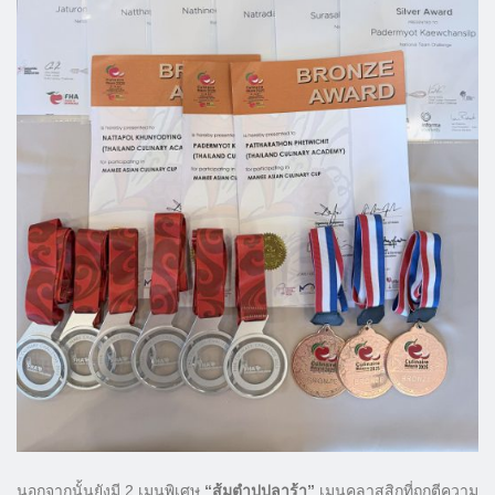
นอกจากนั้นยังมี 2 เมนูพิเศษ
“ส้มตำปูปลาร้า”
เมนูคลาสสิกที่ถูกตีความ