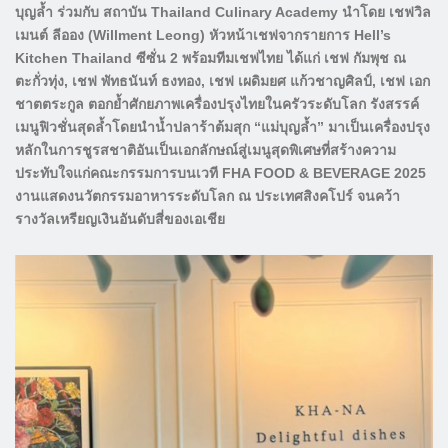
บุญล้ำ ร่วมกับ สถาบัน Thailand Culinary Academy นำโดย เชฟวิล
เมนต์ ลีออง (Willment Leong) หัวหน้าเชฟจากรายการ Hell’s
Kitchen Thailand ซีซั่น 2 พร้อมทีมเชฟไทย ได้แก่ เชฟ กัมพุช ณ
ตะกั่วทุ่ง, เชฟ พัทธนันท์ ธงทอง, เชฟ เผดิมยศ แก้วชาญศิลป์, เชฟ เอก
ชาตตระกูล ตอกย้ำศักยภาพเครื่องปรุงไทยในครัวระดับโลก รังสรรค์
เมนูฟิวชั่นสุดล้ำโดยนำน้ำปลาร้าต้มสุก “แม่บุญล้ำ” มาเป็นเครื่องปรุง
หลักในการชูรสชาติอันเป็นเอกลักษณ์สู่เมนูสุดพิเศษที่สร้างความ
ประทับใจแก่คณะกรรมการบนเวที FHA FOOD & BEVERAGE 2025
งานแสดงนวัตกรรมอาหารระดับโลก ณ ประเทศสิงคโปร์ จนคว้า
รางวัลเหรียญเงินอันดับสี่ของเอเชีย