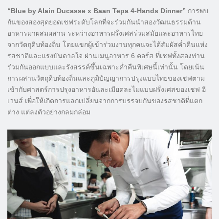
“Blue by Alain Ducasse x Baan Tepa 4-Hands Dinner”
การพบ
กันของสองสุดยอดเชฟระดับโลกที่จะร่วมกันนำสองวัฒนธรรมด้าน
อาหารมาผสมผสาน ระหว่างอาหารฝรั่งเศสร่วมสมัยและอาหารไทย
จากวัตถุดิบท้องถิ่น โดยแขกผู้เข้าร่วมงานทุกคนจะได้สัมผัสค่ำคืนแห่ง
รสชาติและแรงบันดาลใจ ผ่านเมนูอาหาร 6 คอร์ส ที่เชฟทั้งสองท่าน
ร่วมกันออกแบบและรังสรรค์ขึ้นเฉพาะค่ำคืนพิเศษนี้เท่านั้น โดยเน้น
การผสานวัตถุดิบท้องถิ่นและภูมิปัญญาการปรุงแบบไทยของเชฟตาม
เข้ากับศาสตร์การปรุงอาหารอันละเมียดละไมแบบฝรั่งเศสของเชฟ อี
เวนส์ เพื่อให้เกิดการแลกเปลี่ยนจากการบรรจบกันของรสชาติที่แตก
ต่าง แต่ลงตัวอย่างกลมกล่อม