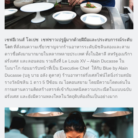
เชฟอีเวนส์ โลเปซ เชฟชาวเปรูผู้มากด้วยฝีมือและประสบการณ์ระดับ
โลก
ที่สั่งสมความเชี่ยวชาญจากร้านอาหารระดับมิชลินสองและสาม
ดาวชื่อดังมามากมายในหลากหลายประเทศ ทั้งในอิตาลี สหรัฐอเมริกา
ฝรั่งเศส และลอนดอน รวมถึงที่ Le Louis XV – Alain Ducasse ใน
โมนาโก ก่อนมารับหน้าที่เป็น Executive Chef ให้กับ Blue by Alain
Ducasse (บลู บาย อลัง ดูคาส) ร้านอาหารฝรั่งเศสไฟน์ไดนิ่งร่วมสมัย
รางวัลมิชลิน 1 ดาว 5 ปีซ้อน ณ ไอคอนสยาม โดยมีความโดดเด่นใน
การผสานความคิดสร้างสรรค์เข้ากับเทคนิคความประณีตในแบบฉบับ
ฝรั่งเศส และยังมีความหลงใหลในวัตถุดิบท้องถิ่นเป็นอย่างมาก