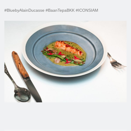
#BluebyAlainDucasse #BaanTepaBKK #ICONSIAM