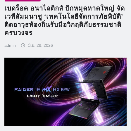
เบดร็อค อนาไลติกส์ ปักหมุดหาดใหญ่ จัด
เวทีสัมมนาชู ‘เทคโนโลยีจัดการภัยพิบัติ’
ติดอาวุธท้องถิ่นรับมือวิกฤติภัยธรรมชาติ
ครบวงจร
admin
มิ.ย. 29, 2026