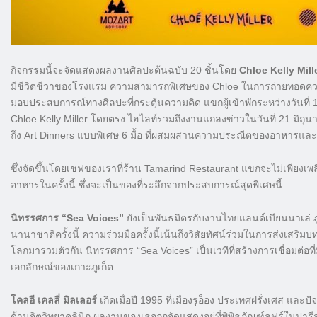
กิจกรรมนี้จะจัดแสดงผลงานศิลปะต้นฉบับ 20 ชิ้นโดย
Chloe Kelly Mill
มีชีวิตชีวาของโรงแรม ความสามารถพิเศษของ Chloe ในการถ่ายทอด
มอบประสบการณ์ทางศิลปะที่กระตุ้นความคิด แขกผู้เข้าพักระหว่างวันที
Chloe Kelly Miller โดยตรง ไฮไลท์รวมถึงงานแถลงข่าวในวันที่ 21 มิ
ถึง Art Dinners แบบพิเศษ 6 มื้อ ที่ผสมผสานความประณีตของอาหารแ
ซึ่งจัดขึ้นโดยเชฟของเราที่ร้าน Tamarind Restaurant แขกจะไม่เพียงเ
อาหารในครั้งนี้ ซึ่งจะเป็นของที่ระลึกจากประสบการณ์สุดพิเศษนี้
นิทรรศการ “Sea Voices”
ยังเป็นพันธมิตรกับงานไทยแลนด์เบียนนาเล่ ภ
นานาชาติครั้งนี้ ความร่วมมือครั้งนี้เน้นถึงวิสัยทัศน์ร่วมในการส่ง
โลกมารวมตัวกัน นิทรรศการ “Sea Voices” เป็นเวทีที่สร้างการเชื่อมต่อท
เอกลักษณ์ของเกาะภูเก็ต
โคลอี เคลลี่ มิลเลอร์
เกิดเมื่อปี 1995 ที่เมืองรูอ็อง ประเทศฝรั่งเศส และปัจ
ด้านจิตวิทยาคลินิก ผลงานของเธอถูกจัดแสดงอยู่ที่พิพิธภัณฑ์ลูฟร์ในป