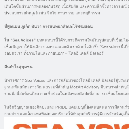
เติบโตขึ้นผ่านการทดลองกับวัสดุ เนื้อสัมผัส และความลึกซึ้งทางอารมณ
ประสบการณ์มนุษย์ เช่น จิตใจ ภาษากาย และพฤติกรรม
ที่พูลแมน ภูเก็ต พันวา การสนทนาศิลปะไร้พรมแดน
ใน “Sea Voices”
บทสนทนานี้ได้รับการตีความใหม่ในรูปแบบที่เชื่อม
เชื้อเชิญเราให้ฟังเสียงของทะเลและตัวเราด้วยใจลึกซึ้ง “นิทรรศการนี้เก
รอบตัวเรา ทั้งภายในและภายนอก” – โคลอี เคลลี่ มิลเลอร์
คืนกำไรสู่ชุมชน
นิทรรศการ Sea Voices และการกลับมาของโคลอี เคลลี่ มิลเลอร์สู่ประเท
ฐานะพันธมิตรทางวัฒนธรรมที่สำคัญ MozArt Advisory มีบทบาทสำคัญ
ร่วมมือนี้สะท้อนถึงความเชื่อร่วมในพลังของศิลปะที่สามารถเชื่อมโย
ในจิตวิญญาณของศิลปะและ PRIDE แคมเปญนี้ยังสนับสนุนการมีส่วนร่
ยามบ่าย และค็อกเทลพิเศษ จะบริจาคให้กับศูนย์บริการผู้พิการจังหวัดภู