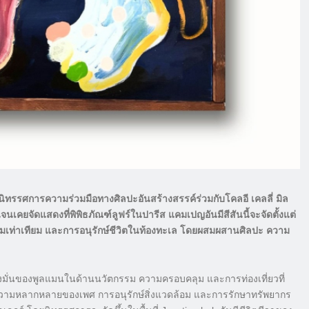
” นิทรรศการความร่วมมือทางศิลปะอันสร้างสรรค์ร่วมกับโคลอี เคลลี่ มิล
ด่นจนเคยจัดแสดงที่พิพิธภัณฑ์ลูฟร์ในปารีส แคมเปญอันมีสีสันนี้จะจัดตั้งแต่
ความเท่าเทียม และการอนุรักษ์ชีวิตในท้องทะเล โดยผสมผสานศิลปะ ความ
งมั่นของพูลแมนในด้านนวัตกรรม ความครอบคลุม และการท่องเที่ยวที่
บในความหลากหลายของเพศ การอนุรักษ์สิ่งแวดล้อม และการรักษาทรัพยากร