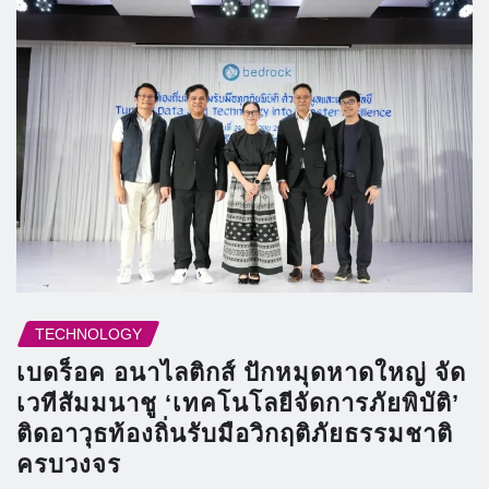
TECHNOLOGY
เบดร็อค อนาไลติกส์ ปักหมุดหาดใหญ่ จัด
เวทีสัมมนาชู ‘เทคโนโลยีจัดการภัยพิบัติ’
ติดอาวุธท้องถิ่นรับมือวิกฤติภัยธรรมชาติ
ครบวงจร