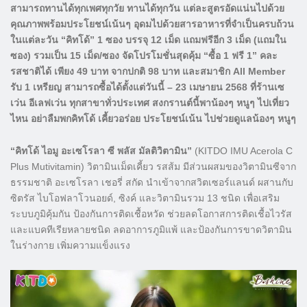
สามารถทานได้ทุกเพศทุกวัย ทานได้ทุกวัน แต่ละสูตรอัดแน่นไปด้วย
คุณภาพพร้อมประโยชน์เน้นๆ อุดมไปด้วยสารอาหารที่จำเป็นครบถ้วน
ในแต่ละวัน “คิทโด้” 1 ซอง บรรจุ 12 เม็ด แถมฟรีอีก 3 เม็ด (แถมใน
ซอง) รวมเป็น 15 เม็ด/ซอง จัดโปรโมชั่นสุดคุ้ม “ซื้อ 1 ฟรี 1” คละ
รสชาติได้ เพียง 49 บาท จากปกติ 98 บาท และสมาชิก All Member
รับ 1 เหรียญ สามารถซื้อได้ตั้งแต่วันนี้ – 23 เมษายน 2568 ที่ร้านเซ
เว่น อีเลฟเว่น ทุกสาขาทั่วประเทศ สงกรานต์นี้พาน้องๆ หนูๆ ไปเที่ยว
ไหน อย่าลืมพกคิทโด้ เคี้ยวอร่อย ประโยชน์เน้น ไปช่วยดูแลน้องๆ หนูๆ
“คิทโด้ ไอมู อะเซโรลา ซี พลัส มัลติวิตามิน”
(KITDO IMU Acerola C
Plus Mutivitamin) วิตามินเม็ดเคี้ยว รสส้ม มีส่วนผสมของวิตามินซีจาก
ธรรมชาติ อะเซโรลา เชอรี่ สกัด นำเข้าจากสวิตเซอร์แลนด์ ผสานกับ
ซิตรัส ไบโอฟลาโวนอยด์, ซิงค์ และวิตามินรวม 13 ชนิด เพื่อเสริม
ระบบภูมิคุ้มกัน ป้องกันการติดเชื้อหวัด ช่วยลดโอกาสการติดเชื้อไวรัส
และแบคทีเรียหลายชนิด ลดอาการภูมิแพ้ และป้องกันการขาดวิตามิน
ในร่างกาย เพิ่มความแข็งแรง