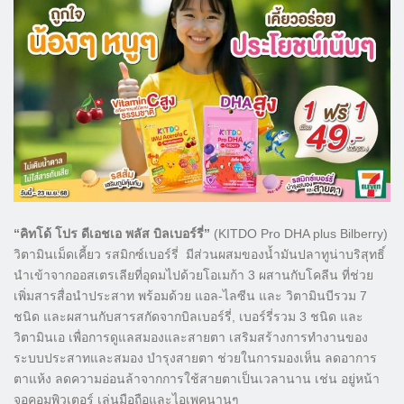
“คิทโด้ โปร ดีเอชเอ พลัส บิลเบอร์รี่”
(KITDO Pro DHA plus Bilberry)
วิตามินเม็ดเคี้ยว รสมิกซ์เบอร์รี่ มีส่วนผสมของน้ำมันปลาทูน่าบริสุทธิ์
นำเข้าจากออสเตรเลียที่อุดมไปด้วยโอเมก้า 3 ผสานกับโคลีน ที่ช่วย
เพิ่มสารสื่อนำประสาท พร้อมด้วย แอล-ไลซีน และ วิตามินบีรวม 7
ชนิด และผสานกับสารสกัดจากบิลเบอร์รี่, เบอร์รี่รวม 3 ชนิด และ
วิตามินเอ เพื่อการดูแลสมองและสายตา เสริมสร้างการทำงานของ
ระบบประสาทและสมอง บำรุงสายตา ช่วยในการมองเห็น ลดอาการ
ตาแห้ง ลดความอ่อนล้าจากการใช้สายตาเป็นเวลานาน เช่น อยู่หน้า
จอคอมพิวเตอร์ เล่นมือถือและไอเพคนานๆ