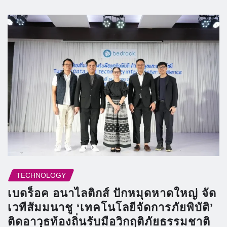
TECHNOLOGY
เบดร็อค อนาไลติกส์ ปักหมุดหาดใหญ่ จัด
เวทีสัมมนาชู ‘เทคโนโลยีจัดการภัยพิบัติ’
ติดอาวุธท้องถิ่นรับมือวิกฤติภัยธรรมชาติ