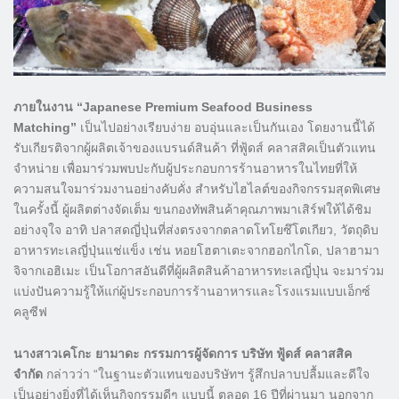
ภายในงาน “Japanese Premium Seafood Business
Matching”
เป็นไปอย่างเรียบง่าย อบอุ่นและเป็นกันเอง โดยงานนี้ได้
รับเกียรติจากผู้ผลิตเจ้าของแบรนด์สินค้า ที่ฟู้ดส์ คลาสสิคเป็นตัวแทน
จำหน่าย เพื่อมาร่วมพบปะกับผู้ประกอบการร้านอาหารในไทยที่ให้
ความสนใจมาร่วมงานอย่างคับคั่ง สำหรับไฮไลต์ของกิจกรรมสุดพิเศษ
ในครั้งนี้ ผู้ผลิตต่างจัดเต็ม ขนกองทัพสินค้าคุณภาพมาเสิร์ฟให้ได้ชิม
อย่างจุใจ อาทิ ปลาสดญี่ปุ่นที่ส่งตรงจากตลาดโทโยซึโตเกียว, วัตถุดิบ
อาหารทะเลญี่ปุ่นแช่แข็ง เช่น หอยโฮตาเตะจากฮอกไกโด, ปลาฮามา
จิจากเอฮิเมะ เป็นโอกาสอันดีที่ผู้ผลิตสินค้าอาหารทะเลญี่ปุ่น จะมาร่วม
แบ่งปันความรู้ให้แก่ผู้ประกอบการร้านอาหารและโรงแรมแบบเอ็กซ์
คลูซีฟ
นางสาวเคโกะ ยามาดะ กรรมการผู้จัดการ บริษัท ฟู้ดส์ คลาสสิค
จำกัด
กล่าวว่า “ในฐานะตัวแทนของบริษัทฯ รู้สึกปลาบปลื้มและดีใจ
เป็นอย่างยิ่งที่ได้เห็นกิจกรรมดีๆ แบบนี้ ตลอด 16 ปีที่ผ่านมา นอกจาก