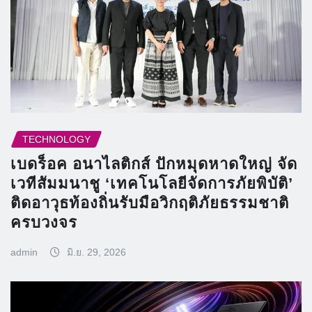
TECHNOLOGY
เบดร็อค อนาไลติกส์ ปักหมุดหาดใหญ่ จัด
เวทีสัมมนาชู ‘เทคโนโลยีจัดการภัยพิบัติ’
ติดอาวุธท้องถิ่นรับมือวิกฤติภัยธรรมชาติ
ครบวงจร
admin
มิ.ย. 29, 2026