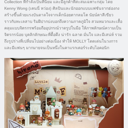
Collection ที่กำลังเป็นที่นิยม และมีลูกค้าที่สะสมเฉพาะกลุ่ม โดย
Kenny Wong (เคนนี่ หว่อง) ศิลปินและนักออกแบบแฟชันจากฮ่องกง
สร้างขึ้นด้วยแรงบันดาลใจจากเด็กน้อยตากลมโต นัยน์ตาสีเขียว
ราวกับทะเลสาบ ริมฝีปากบ่งบอกถึงความภาคภูมิใจ สวมหมวกและเสื้อ
คลุมแบบจิตรกรพร้อมถืออุปกรณ์วาดรูปในมือ ให้ภาพลักษณ์ความเป็น
จิตรกรน้อย บุคลิกลักษณะที่ดื้อดึง น่ารัก ฉลาด มั่นใจ และมีเสน่ห์ รวม
ถึงรูปร่างที่เปลี่ยนไปอย่างต่อเนื่อง ทำให้ MOLLY โดดเด่นในวงการ
และมีแฟนๆ มากมายจนเป็นหนึ่งในคาแรกเตอร์ระดับไอคอนิก