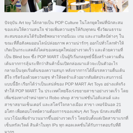
ปัจจุบัน Art toy ได้กลายเป็น POP Culture ในโลกยุคใหม่ที่นักสะสม
ของเล่นให้ความสนใจ ช่วยเพิ่มความสุขให้กับทุกคน ซึ่งวัฒนธรรม
สะสมของเล่นได้รับอิทธิพลมาจากอนิเมะ เกม และงานศิลป์ต่างๆ ใน
ขณะที่สื่อสังคมออนไลน์ปล่อยภาพ ความน่ารักๆ ออกไปทั่วโลกทำให้
เกิดเป็นกระแสคลั่งไคล่ของคนยุคใหม่อย่างรวดเร็ว และด้วยความที่
เป็น Blind box ซึ่ง POP MART เป็นผู้ริเริ่มกลยุทธ์นี้ยิ่งสร้างความตื่น
เต้นจากการลุ้นระทึกว่าสินค้านั้นเปิดกล่องมาแล้วจะเป็นตัวอะไร
กลายเป็นจุดเริ่มต้นของความสนุก หลังจากการได้ลิ้มรสความตื่นเต้น
ดีใจ กรีดร้องด้วยความสุข ทำให้จดจำแล้วอยากสัมผัสประสบการณ์
แบบนี้อีก เรียกได้ว่าเป็นเสน่ห์ของ POP MART Art Toys อย่างแท้จริง
ทำให้ POP MART ใน ประเทศไทยจึงเร่งขยายสาขาอย่างรวดเร็ว โดย
เพิ่มช่องทางจำหน่ายทาง Robo shop สาขาแฟชั่นไอส์แลนด์ และ
สาขาสยามเซ็นเตอร์ และสโตร์ใจกลางเมือง สาขา เทอร์มินอล 21
อโศก เพื่อตอบโจทย์ความต้องการของแฟนๆ Art Toys นักสะสมที่มี
แนวโน้มเพิ่มจำนวนมากขึ้นอย่างรวดเร็ว โดยนับตั้งแต่เปิดสาขาแรกที่
เซ็นทรัลเวิลด์ สินค้าในทุก IPs ทุก คอลเลคชั่นได้รับการตอบรับที่ดี
มากๆ