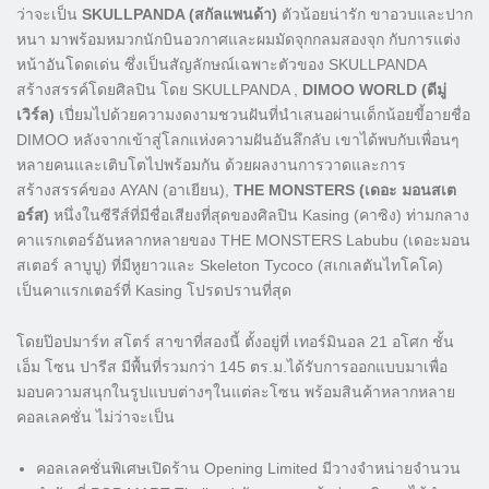
ว่าจะเป็น
SKULLPANDA (สกัลแพนด้า)
ตัวน้อยน่ารัก ขาอวบและปาก
หนา มาพร้อมหมวกนักบินอวกาศและผมมัดจุกกลมสองจุก กับการแต่ง
หน้าอันโดดเด่น ซึ่งเป็นสัญลักษณ์เฉพาะตัวของ SKULLPANDA
สร้างสรรค์โดยศิลปิน โดย SKULLPANDA ,
DIMOO WORLD (ดีมู่
เวิร์ล)
เปี่ยมไปด้วยความงดงามชวนฝันที่นำเสนอผ่านเด็กน้อยขี้อายชื่อ
DIMOO หลังจากเข้าสู่โลกแห่งความฝันอันลึกลับ เขาได้พบกับเพื่อนๆ
หลายคนและเติบโตไปพร้อมกัน ด้วยผลงานการวาดและการ
สร้างสรรค์ของ AYAN (อาเยียน),
THE MONSTERS (เดอะ มอนสเต
อร์ส)
หนึ่งในซีรีส์ที่มีชื่อเสียงที่สุดของศิลปิน Kasing (คาซิง) ท่ามกลาง
คาแรกเตอร์อันหลากหลายของ THE MONSTERS Labubu (เดอะมอน
สเตอร์ ลาบูบู) ที่มีหูยาวและ Skeleton Tycoco (สเกเลตันไทโคโค)
เป็นคาแรกเตอร์ที่ Kasing โปรดปรานที่สุด
โดยป๊อปมาร์ท สโตร์ สาขาที่สองนี้ ตั้งอยู่ที่ เทอร์มินอล 21 อโศก ชั้น
เอ็ม โซน ปารีส มีพื้นที่รวมกว่า 145 ตร.ม.ได้รับการออกแบบมาเพื่อ
มอบความสนุกในรูปแบบต่างๆในแต่ละโซน พร้อมสินค้าหลากหลาย
คอลเลคชั่น ไม่ว่าจะเป็น
คอลเลคชั่นพิเศษเปิดร้าน Opening Limited มีวางจำหน่ายจำนวน