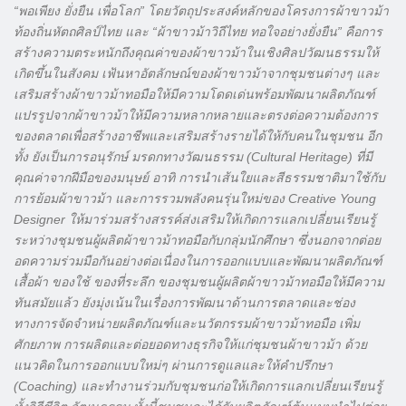
“พอเพียง ยั่งยืน เพื่อโลก” โดยวัตถุประสงค์หลักของโครงการผ้าขาวม้า
ท้องถิ่นหัตถศิลป์ไทย และ “ผ้าขาวม้าวิถีไทย ทอใจอย่างยั่งยืน” คือการ
สร้างความตระหนักถึงคุณค่าของผ้าขาวม้าในเชิงศิลปวัฒนธรรมให้
เกิดขึ้นในสังคม เฟ้นหาอัตลักษณ์ของผ้าขาวม้าจากชุมชนต่างๆ และ
เสริมสร้างผ้าขาวม้าทอมือให้มีความโดดเด่นพร้อมพัฒนาผลิตภัณฑ์
แปรรูปจากผ้าขาวม้าให้มีความหลากหลายและตรงต่อความต้องการ
ของตลาดเพื่อสร้างอาชีพและเสริมสร้างรายได้ให้กับคนในชุมชน อีก
ทั้ง ยังเป็นการอนุรักษ์ มรดกทางวัฒนธรรม (Cultural Heritage) ที่มี
คุณค่าจากฝีมือของมนุษย์ อาทิ การนำเส้นใยและสีธรรมชาติมาใช้กับ
การย้อมผ้าขาวม้า และการรวมพลังคนรุ่นใหม่ของ Creative Young
Designer ให้มาร่วมสร้างสรรค์ส่งเสริมให้เกิดการแลกเปลี่ยนเรียนรู้
ระหว่างชุมชนผู้ผลิตผ้าขาวม้าทอมือกับกลุ่มนักศึกษา ซึ่งนอกจากต่อย
อดความร่วมมือกันอย่างต่อเนื่องในการออกแบบและพัฒนาผลิตภัณฑ์
เสื้อผ้า ของใช้ ของที่ระลึก ของชุมชนผู้ผลิตผ้าขาวม้าทอมือให้มีความ
ทันสมัยแล้ว ยังมุ่งเน้นในเรื่องการพัฒนาด้านการตลาดและช่อง
ทางการจัดจำหน่ายผลิตภัณฑ์และนวัตกรรมผ้าขาวม้าทอมือ เพิ่ม
ศักยภาพ การผลิตและต่อยอดทางธุรกิจให้แก่ชุมชนผ้าขาวม้า ด้วย
แนวคิดในการออกแบบใหม่ๆ ผ่านการดูแลและให้คำปรึกษา
(Coaching) และทำงานร่วมกับชุมชนก่อให้เกิดการแลกเปลี่ยนเรียนรู้