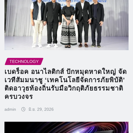
TECHNOLOGY
เบดร็อค อนาไลติกส์ ปักหมุดหาดใหญ่ จัด
เวทีสัมมนาชู ‘เทคโนโลยีจัดการภัยพิบัติ’
ติดอาวุธท้องถิ่นรับมือวิกฤติภัยธรรมชาติ
ครบวงจร
admin
มิ.ย. 29, 2026