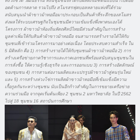
ทั้งวิถีชีวิต วัฒนธรรม ทั้งนี้ชุมชนจะได้รับผลิตภัณฑ์ต้นแบบนำไปต่อย
อดด้านการตลาด รวมไปถึง สโมรสรฟุตบอลหลายแห่งที่ได้ร่วม
สนับสนุนนำผ้าขาวม้าทอมือมาประกอบเป็นสินค้าที่ระลึกของสโมสร
ส่งผลให้ระบบเศรษฐกิจในชุมชนมีความเข้มแข็งพึ่งพาตนเองได้
โครงการ ผ้าขาวม้าท้องถิ่นหัตถศิลป์ไทยมีส่วนสำคัญในการสร้าง
มูลค่าเพิ่มให้กับสินค้าผ้าขาวม้าทอมือ จนสามารถสร้างรายได้ให้กับ
ชุมชนที่เข้าร่วมโครงการมาอย่างต่อเนื่อง โดยประสบความสำเร็จ ใน
5 มิติหลัก คือ 1) การสร้างรายได้ให้กับชุมชนผ้าขาวม้าทอมือ 2) การ
สร้างเครือข่ายภาควิชาการและภาคเอกชนที่พร้อมสนับสนุนชุมชนใน
การสั่งซื้อ ให้ความรู้เชิงธุรกิจ และการออกแบบ 3) การสร้างอัตลักษณ์
ของชุมชน 4) การสานต่องานผลิตและแปรรูปผ้าขาวม้าสู่คนรุ่นใหม่
และ 5) การสร้างห่วงโซ่การผลิตผ้าขาวม้าทอมือที่เข้มแข็งมีความ
เกื้อกูลกันระหว่างชุมชน นับเป็นอีกก้าวสำคัญในการขยายเครือข่าย
ความร่วมมือ จากจุดเริ่มต้นเพียง 2 ชุมชน 2 มหาวิทยาลัย ในปี 2562
ไปสู่ 18 ชุมชน 16 สถาบันการศึกษา