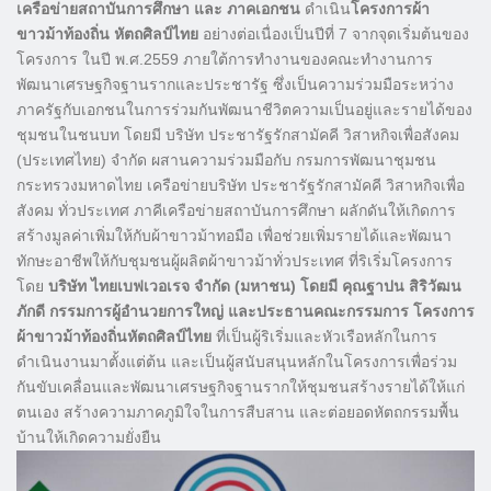
เครือข่ายสถาบันการศึกษา และ ภาคเอกชน
ดำเนิน
โครงการผ้า
ขาวม้าท้องถิ่น หัตถศิลป์ไทย
อย่างต่อเนื่องเป็นปีที่ 7 จากจุดเริ่มต้นของ
โครงการ ในปี พ.ศ.2559 ภายใต้การทำงานของคณะทำงานการ
พัฒนาเศรษฐกิจฐานรากและประชารัฐ ซึ่งเป็นความร่วมมือระหว่าง
ภาครัฐกับเอกชนในการร่วมกันพัฒนาชีวิตความเป็นอยู่และรายได้ของ
ชุมชนในชนบท โดยมี บริษัท ประชารัฐรักสามัคคี วิสาหกิจเพื่อสังคม
(ประเทศไทย) จำกัด ผสานความร่วมมือกับ กรมการพัฒนาชุมชน
กระทรวงมหาดไทย เครือข่ายบริษัท ประชารัฐรักสามัคคี วิสาหกิจเพื่อ
สังคม ทั่วประเทศ ภาคีเครือข่ายสถาบันการศึกษา ผลักดันให้เกิดการ
สร้างมูลค่าเพิ่มให้กับผ้าขาวม้าทอมือ เพื่อช่วยเพิ่มรายได้และพัฒนา
ทักษะอาชีพให้กับชุมชนผู้ผลิตผ้าขาวม้าทั่วประเทศ ที่ริเริ่มโครงการ
โดย
บริษัท ไทยเบฟเวอเรจ จำกัด (มหาชน) โดยมี คุณฐาปน สิริวัฒน
ภักดี กรรมการผู้อำนวยการใหญ่ และประธานคณะกรรมการ โครงการ
ผ้าขาวม้าท้องถิ่นหัตถศิลป์ไทย
ที่เป็นผู้ริเริ่มและหัวเรือหลักในการ
ดำเนินงานมาตั้งแต่ต้น และเป็นผู้สนับสนุนหลักในโครงการเพื่อร่วม
กันขับเคลื่อนและพัฒนาเศรษฐกิจฐานรากให้ชุมชนสร้างรายได้ให้แก่
ตนเอง สร้างความภาคภูมิใจในการสืบสาน และต่อยอดหัตถกรรมพื้น
บ้านให้เกิดความยั่งยืน