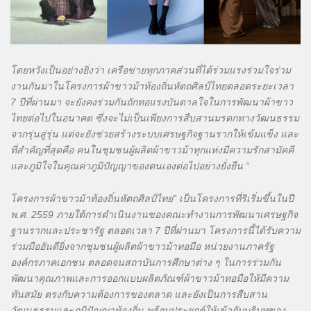
โดยหวังเป็นอย่างยิ่งว่า เครือข่ายทุกภาคส่วนที่ได้ร่วมแรงร่วมใจร่วม
งานกันมาในโครงการผ้าขาวม้าท้องถิ่นหัตถศิลป์ไทยตลอดระยะเวลา
7 ปีที่ผ่านมา จะยังคงร่วมกันถักทอแรงบันดาลใจในการพัฒนาผ้าขาว
ไทยต่อไปในอนาคต ซึ่งจะไม่เป็นเพียงการสืบสานมรดกทางวัฒนธรรม
จากรุ่นสู่รุ่น แต่จะยังช่วยสร้างระบบเศรษฐกิจฐานรากให้เข้มแข็ง และ
ที่สำคัญที่สุดคือ คนในชุมชนผู้ผลิตผ้าขาวม้าทุกแห่งมีความรักสามัคคี
และภูมิใจในคุณค่าภูมิปัญญาของตนเองต่อไปอย่างยั่งยืน “
โครงการผ้าขาวม้าท้องถิ่นหัตถศิลป์ไทย” เป็นโครงการที่ริเริ่มขึ้นในปี
พ.ศ. 2559 ภายใต้การดำเนินงานของคณะทำงานการพัฒนาเศรษฐกิจ
ฐานรากและประชารัฐ ตลอดเวลา 7 ปีที่ผ่านมา โครงการนี้ได้รับความ
ร่วมมืออันดียิ่งจากชุมชนผู้ผลิตผ้าขาวม้าทอมือ หน่วยงานภาครัฐ
องค์กรภาคเอกชน ตลอดจนสถาบันการศึกษาต่าง ๆ ในการร่วมกัน
พัฒนาคุณภาพและการออกแบบผลิตภัณฑ์ผ้าขาวม้าทอมือให้มีความ
ทันสมัย ตรงกับความต้องการของตลาด และยังเป็นการสืบสาน
วัฒนธรรมและภูมิปัญญาท้องถิ่น พร้อมประยุกต์ให้เข้ากับบริบทของ