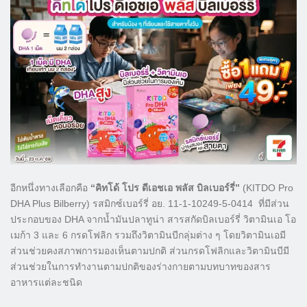
อีกหนึ่งทางเลือกคือ
“คิทโด้ โปร ดีเอชเอ พลัส บิลเบอร์รี่”
(KITDO Pro
DHA Plus Bilberry) รสมิกซ์เบอร์รี่ อย. 11-1-10249-5-0414 ที่มีส่วน
ประกอบของ DHA จากน้ำมันปลาทูน่า สารสกัดบิลเบอร์รี่ วิตามินเอ โอ
เมก้า 3 และ 6 กรดโฟลิก รวมถึงวิตามินบีกลุ่มต่าง ๆ โดยวิตามินเอมี
ส่วนช่วยคงสภาพการมองเห็นตามปกติ ส่วนกรดโฟลิกและวิตามินบีมี
ส่วนช่วยในการทำงานตามปกติของร่างกายตามบทบาทของสาร
อาหารแต่ละชนิด