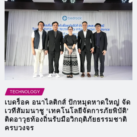
TECHNOLOGY
เบดร็อค อนาไลติกส์ ปักหมุดหาดใหญ่ จัด
เวทีสัมมนาชู ‘เทคโนโลยีจัดการภัยพิบัติ’
ติดอาวุธท้องถิ่นรับมือวิกฤติภัยธรรมชาติ
ครบวงจร