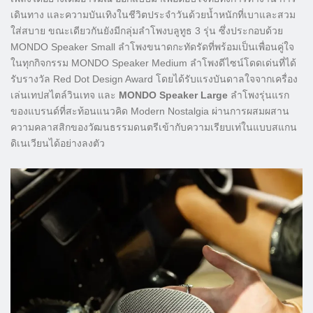
เดินทาง และความบันเทิงในชีวิตประจำวันด้วยน้ำหนักที่เบาและสวม
ใส่สบาย ขณะเดียวกันยังมีกลุ่มลำโพงบลูทูธ 3 รุ่น ซึ่งประกอบด้วย
MONDO Speaker Small ลำโพงขนาดกะทัดรัดที่พร้อมเป็นเพื่อนคู่ใจ
ในทุกกิจกรรม MONDO Speaker Medium ลำโพงดีไซน์โดดเด่นที่ได้
รับรางวัล Red Dot Design Award โดยได้รับแรงบันดาลใจจากเครื่อง
เล่นเทปสไตล์วินเทจ และ
MONDO Speaker Large
ลำโพงรุ่นแรก
ของแบรนด์ที่สะท้อนแนวคิด Modern Nostalgia ผ่านการผสมผสาน
ความคลาสสิกของวัฒนธรรมดนตรีเข้ากับความเรียบเท่ในแบบสแกน
ดิเนเวียนได้อย่างลงตัว