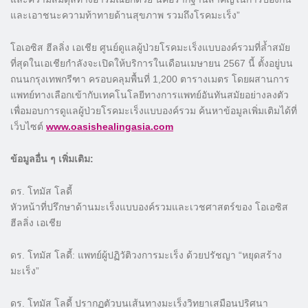
และเอาชนะความท้าทายด้านสุขภาพ รวมถึงโรคมะเร็ง”
โอเอซิส ฮีลลิ่ง เอเชีย ศูนย์ดูแลผู้ป่วยโรคมะเร็งแบบองค์รวมที่ล้ำสมัย
ที่สุดในเอเชียกำลังจะเปิดให้บริการในเดือนเมษายน 2567 นี้ ตั้งอยู่บน
ถนนกรุงเทพกรีฑา ครอบคลุมพื้นที่ 1,200 ตารางเมตร โดยผสานการ
แพทย์ทางเลือกเข้ากับเทคโนโลยีทางการแพทย์อันทันสมัยอย่างลงตัว
เพื่อมอบการดูแลผู้ป่วยโรคมะเร็งแบบองค์รวม ค้นหาข้อมูลเพิ่มเติมได้ที่
เว็บไซต์
www.oasishealingasia.com
ข้อมูลอื่น ๆ เพิ่มเติม:
ดร. โทมัส โลดี้
หัวหน้าที่ปรึกษาด้านมะเร็งแบบองค์รวมและเวชศาสตร์ของ โอเอซิส
ฮีลลิ่ง เอเชีย
ดร. โทมัส โลดี้: แพทย์ผู้ปฏิวัติวงการมะเร็ง ด้วยปรัชญา “หยุดสร้าง
มะเร็ง”
ดร. โทมัส โลดี้ ปรากฏตัวบนเส้นทางมะเร็งวิทยาเสมือนปริศนา