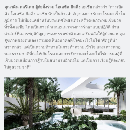
คุณวศิน ดลรึเดช ผู้ก่อตั้งร่วม โอเอซิส ฮีลลิ่ง เอเชีย
กล่าวว่า “การเปิด
ตัว โอเอซิส ฮีลลิ่ง เอเชีย นับเป็นก้าวสำคัญของการรักษาโรคมะเร็งใน
ภูมิภาค ไม่เพียงแค่สำหรับประเทศไทย แต่จะสร้างผลกระทบเชิงบวก
ทั่วทั้งเอเชีย โดยเป็นการนำเสนอแนวทางการรักษาแบบปฏิวัติ ผ่าน
ศาสตร์ที่เคารพภูมิปัญญาของธรรมชาติ และเสริมพลังให้ผู้ป่วยควบคุม
สุขภาพของตนเอง เรามองเห็นอนาคตที่โรคมะเร็งไม่ใช่ ‘ศัตรูที่น่า
หวาดกลัว’ แต่เป็นความท้าทายในการทำความเข้าใจ และเคารพกฎ
ของธรรมชาติที่ก่อให้เกิดโรค และการรักษามะเร็งจะไม่ใช่การต่อสู้ที่
เจ็บปวดเสมือนการสู้รบในสนามรบอีกต่อไป แต่เป็นการเรียนรู้ที่จะกลับ
ไปสู่ธรรมชาติ”