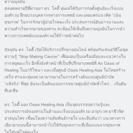
ความมุ่งมั่น:
ตลอดหลายปีที่ผ่านมา ดร. โลดี้ ทุ่มเทให้กับการก่อตั้งศูนย์มะเร็งแบบ
องค์รวม ฝึกอบรมบุคลากรทางการแพทย์ และเผยแพร่แนวคิด “เน้น
สุขภาพ” ในการรักษาผู้ป่วยโรคมะเร็ง ประสบการณ์อันยาวนานและ
ความสำเร็จมากมายของท่าน สะท้อนให้เห็นถึงความมุ่งมั่นในการนำ
พาวงการแพทย์แบบองค์รวมให้ก้าวหน้าต่อไป
ปัจจุบัน ดร .โลดี้ เปิดให้บริการปรึกษาออนไลน์ พร้อมกับเสนอวิดีโอชุด
ความรู้ “Stop Making Cancer” เพื่อมอบเป็นเครื่องมือและแนวทางใน
การหยุดมะเร็ง อีกทั้งยังทำหน้าที่เป็นที่ปรึกษาแพทย์ที่ An Oasis of
Healing ในอาริโซนา และเมื่อศูนย์ Oasis Healing Asia ในไทยสร้าง
เสร็จ ท่านจะทุ่มเทเวลามากมายในการสร้างต้นแบบศูนย์บำบัด
“แท้จริง” ที่สุด อันจะเป็นต้นแบบการขยายศูนย์บำบัดทั่วโลก….เริ่มต้น
ที่เอเชีย
ดร. โลดี้ มอง Oasis Healing Asia เป็นจุดบรรจบความรู้และ
ประสบการณ์ของท่านในด้านมะเร็งแบบองค์รวม อายุรเวท ยาชีวจิต
ยาสมุนไพร เชื่อมโยงความสัมพันธ์กายใจ และยืนยันว่า แนวทางการ
เยียวยาแบบนี้สามารถนำไปใช้กับทุกสภาวะที่เบี่ยงเบนจากสุขภาพ
ไม่ใช่แค่โรคมะเร็ง