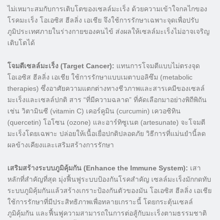
ไม่เหมาะสมกับการเติบโตของเซลล์มะเร็ง ด้วยความเข้าใจกลไกของ
โรคมะเร็ง โอเอซิส ฮีลลิ่ง เอเชีย จึงใช้การรักษาเฉพาะจุดเพื่อปรับ
ภูมิประเทศภายในร่างกายของคนไข้ ส่งผลให้เซลล์มะเร็งไม่อาจเจริญ
เติบโตได้
โจมตีเซลล์มะเร็ง (Target Cancer):
แทนการโจมตีแบบไม่ตรงจุด
โอเอซิส ฮีลลิ่ง เอเชีย ใช้การรักษาแบบเมตาบอลิซึม (metabolic
therapies) ซึ่งอาศัยความแตกต่างทางชีวภาพและสารเคมีของเซลล์
มะเร็งและเซลล์ปกติ สาร “ที่มีความฉลาด” ที่คัดเลือกมาอย่างพิถีพิถัน
เช่น วิตามินซี (vitamin C) เคอร์คูมิน (curcumin) เควอซิทิน
(quercetin) โอโซน (ozone) และอาร์ทิซูเนต (artesunate) จะโจมตี
มะเร็งโดยเฉพาะ ปล่อยให้เนื้อเยื่อปกติปลอดภัย วิธีการที่แม่นยำนี้ลด
ผลข้างเคียงและเสริมสร้างการรักษา
เสริมสร้างระบบภูมิคุ้มกัน (Enhance the Immune System):
เสา
หลักที่สำคัญที่สุด มุ่งฟื้นฟูระบบป้องกันโรคสำคัญ เซลล์มะเร็งมักกดทับ
ระบบภูมิคุ้มกันแล้วสร้างเกราะป้องกันตัวของมัน โอเอซิส ฮีลลิ่ง เอเชีย
ใช้การรักษาที่มีประสิทธิภาพเพื่อทลายเกราะนี้ โดยกระตุ้นเซลล์
ภูมิคุ้มกัน และฟื้นฟูความสามารถในการต่อสู้กับมะเร็งตามธรรมชาติ