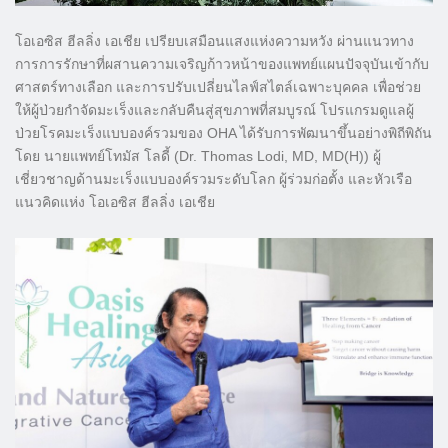
โอเอซิส ฮีลลิ่ง เอเชีย เปรียบเสมือนแสงแห่งความหวัง ผ่านแนวทาง
การการรักษาที่ผสานความเจริญก้าวหน้าของแพทย์แผนปัจจุบันเข้ากับ
ศาสตร์ทางเลือก และการปรับเปลี่ยนไลฟ์สไตล์เฉพาะบุคคล เพื่อช่วย
ให้ผู้ป่วยกำจัดมะเร็งและกลับคืนสู่สุขภาพที่สมบูรณ์ โปรแกรมดูแลผู้
ป่วยโรคมะเร็งแบบองค์รวมของ OHA ได้รับการพัฒนาขึ้นอย่างพิถีพิถัน
โดย นายแพทย์โทมัส โลดี้ (Dr. Thomas Lodi, MD, MD(H)) ผู้
เชี่ยวชาญด้านมะเร็งแบบองค์รวมระดับโลก ผู้ร่วมก่อตั้ง และหัวเรือ
แนวคิดแห่ง โอเอซิส ฮีลลิ่ง เอเชีย