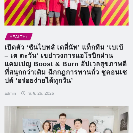
HEALTH+
เปิดตัว ‘ซันไบทส์ เดลี่นัท’ แท็กทีม ‘เบเบ้
– เต ตะวัน’ เขย่าวงการแอโรบิกผ่าน
แคมเปญ Boost & Burn อัปเวลสุขภาพดี
ที่สนุกกว่าเดิม ฉีกกฎการทานถั่ว ชูคอนเซ
ปต์ ‘อร่อยง่ายได้ทุกวัน’
admin
พ.ค. 26, 2026