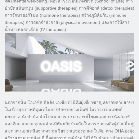
จิต (mental well-being) คอร์สโรงเรียนแห่งชีวิต (School of Life) การ
บำบัดสนับสนุน (supportive therapies) การดีท็อกส์ (detox therapies)
การรักษาฮอร์โมน (hormone therapies) สร้างภูมิคุ้มกัน (immune
therapies) การออกกำลังกาย (physical movement) และการให้สาร
น้ำทางหลอดเลือด (IV therapies)
นอกจากนั้น โอเอซิส ฮีลลิ่ง เอเชีย ยังมีทีมผู้เชี่ยวชาญหลากหลายสาขา
ในเรื่องสุขภาพที่ทุ่มเทในการรักษาอย่างเต็มที่ ไม่ว่าจะเป็นแพทย์
พยาบาล นักบำบัด นักโภชนาการ ปรมาจารย์โยคะและการนั่งสมาธิ
และอีกมากมาย ทุกคนล้วนมีพันธกิจร่วมกันในการช่วยเหลือผู้ป่วยฟื้นฟู
สุขภาพ นอกเหนือจากความเชี่ยวชาญของทุกคนในทีม ทาง OHA ยังมุ่ง
สร้างสภาพแวดล้อมที่เอื้อต่อการดูแลผู้ป่วย ให้ได้รับคำแนะนำแบบองค์