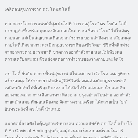
เคล็ดลับสุขภาพจาก ดร. โทมัส โลดี้
ท่ามกลางโลกการแพทย์ที่มุ่งเน้นไปที่ “การต่อสู้โรค” ดร.โทมัส โลดี้
ปรากฏตัวขึ้นพร้อมมุมมองอันแปลกใหม่ ท่านเชื่อว่า “โรค” ไม่ใช่ศัตรู
ภายนอก แต่เป็นสัญญาณเตือนจากร่างกาย บอกเล่าถึงความเสียสมดุล
ภายในที่เกิดจากการละเมิดกฎธรรมชาติของชีววิทยา ชีวิตที่หลีกห่าง
จากอาหารตามธรรมชาติ ขาดการออกกำลังกาย นอนไม่เพียงพอ
ความเครียดสะสม ล้วนส่งผลต่อการทำงานของร่างกายและจิตใจ
ดร. โลดี้ ยืนยันว่าการฟื้นฟูสุขภาพ มิใช่แค่การกำจัดโรค แต่อยู่ที่การ
สร้างสมดุลให้ร่างกาย กลับคืนสู่วิถีชีวิตที่สอดคล้องกับกฎธรรมชาติ
เหมือนกับต้นไม้ที่เจริญเติบงดงามได้เมื่อได้รับแสงแดด น้ำ และดิน
อย่างพอเหมาะ การเลือกอาหารที่สะอาด ปรุงอย่างเรียบง่าย ออกกำลัง
กายสม่ำเสมอ พักผ่อนเพียงพอ จัดการความเครียด ได้กลายเป็น “ยา”
อันทรงพลังที่ ดร.โลดี้ นำเสนอ
แนวคิดนี้อาจฟังไม่คุ้นหูสำหรับบางคน ทว่าผลลัพธ์ที่ ดร. โลดี้ สร้างไว้
ที่ An Oasis of Healing ศูนย์ดูแลผู้ป่วนมะเร็งแบบองค์รวมในอาริ
โซนานั้นน่าประทับใจ ผู้ป่วยมากมายฟื้นฟูสุขภาพและมีชีวิตยืนยาว