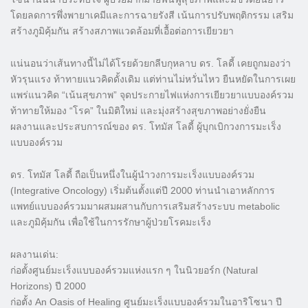
โดยลดการพึ่งพายาเคมีและการฉายรังสี เน้นการปรับพฤติกรรม เสริม
สร้างภูมิคุ้มกัน สร้างสภาพแวดล้อมที่เอื้อต่อการเยียวยา
แน่นอนว่าเส้นทางนี้ไม่ได้โรยด้วยกลีบกุหลาบ ดร. โลดี้ เคยถูกมองว่า
หัวรุนแรง ท้าทายแนวคิดดั้งเดิม แต่ท่านไม่หวั่นไหว ยืนหยัดในการเผย
แพร่แนวคิด “เน้นสุขภาพ” จุดประกายไฟแห่งการเยียวยาแบบองค์รวม
ท้าทายให้มอง “โรค” ในมิติใหม่ และมุ่งสร้างสุขภาพอย่างยั่งยืน
ผลงานและประสบการณ์ของ ดร. โทมัส โลดี้ ผู้บุกเบิกวงการมะเร็ง
แบบองค์รวม
ดร. โทมัส โลดี้ ถือเป็นหนึ่งในผู้นำวงการมะเร็งแบบองค์รวม
(Integrative Oncology) เริ่มต้นตั้งแต่ปี 2000 ท่านนำเอาหลักการ
แพทย์แบบองค์รวมมาผสมผสานกับการเสริมสร้างระบบ metabolic
และภูมิคุ้มกัน เพื่อใช้ในการรักษาผู้ป่วยโรคมะเร็ง
ผลงานเด่น:
ก่อตั้งศูนย์มะเร็งแบบองค์รวมแห่งแรก ๆ ในนิวยอร์ก (Natural
Horizons) ปี 2000
ก่อตั้ง An Oasis of Healing ศูนย์มะเร็งแบบองค์รวมในอาริโซนา ปี