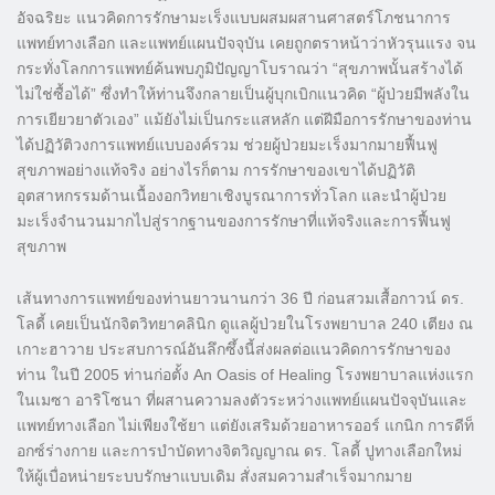
อัจฉริยะ แนวคิดการรักษามะเร็งแบบผสมผสานศาสตร์โภชนาการ
แพทย์ทางเลือก และแพทย์แผนปัจจุบัน เคยถูกตราหน้าว่าหัวรุนแรง จน
กระทั่งโลกการแพทย์ค้นพบภูมิปัญญาโบราณว่า “สุขภาพนั้นสร้างได้
ไม่ใช่ซื้อได้” ซึ่งทำให้ท่านจึงกลายเป็นผู้บุกเบิกแนวคิด “ผู้ป่วยมีพลังใน
การเยียวยาตัวเอง” แม้ยังไม่เป็นกระแสหลัก แต่ฝีมือการรักษาของท่าน
ได้ปฏิวัติวงการแพทย์แบบองค์รวม ช่วยผู้ป่วยมะเร็งมากมายฟื้นฟู
สุขภาพอย่างแท้จริง อย่างไรก็ตาม การรักษาของเขาได้ปฏิวัติ
อุตสาหกรรมด้านเนื้องอกวิทยาเชิงบูรณาการทั่วโลก และนำผู้ป่วย
มะเร็งจำนวนมากไปสู่รากฐานของการรักษาที่แท้จริงและการฟื้นฟู
สุขภาพ
เส้นทางการแพทย์ของท่านยาวนานกว่า 36 ปี ก่อนสวมเสื้อกาวน์ ดร.
โลดี้ เคยเป็นนักจิตวิทยาคลินิก ดูแลผู้ป่วยในโรงพยาบาล 240 เตียง ณ
เกาะฮาวาย ประสบการณ์อันลึกซึ้งนี้ส่งผลต่อแนวคิดการรักษาของ
ท่าน ในปี 2005 ท่านก่อตั้ง An Oasis of Healing โรงพยาบาลแห่งแรก
ในเมซา อาริโซนา ที่ผสานความลงตัวระหว่างแพทย์แผนปัจจุบันและ
แพทย์ทางเลือก ไม่เพียงใช้ยา แต่ยังเสริมด้วยอาหารออร์ แกนิก การดีท็
อกซ์ร่างกาย และการบำบัดทางจิตวิญญาณ ดร. โลดี้ ปูทางเลือกใหม่
ให้ผู้เบื่อหน่ายระบบรักษาแบบเดิม สั่งสมความสำเร็จมากมาย