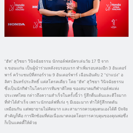
“ฮัท” สุวิชยา วินิจฉัยธรรม นักกอล์ฟสมัครเล่นวัย 17 ปี จาก
จ.ขอนแก่น เป็นผู้นำร่วมหลังจบรอบแรก ทำเพิ่มรอบสองอีก 3 อันเดอร์
พาร์ คว้าแชมป์ที่สกอร์รวม 9 อันเดอร์พาร์ เฉือนอันดับ 2 “ปาแปง” อ
ลิศา อินทร์ประสิทธิ์ แค่สโตรคเดียว โดย “ฮัท” สุวิชยา วินิจฉัยธรรม
ซึ่งเป็นนักกีฬาในโครงการทีมชาติไทย ของสมาคมกีฬากอล์ฟแห่ง
ประเทศไทย กล่าวถึงความสำเร็จในครั้งนี้ว่า รู้สึกตื่นเต้นและดีใจมาก
ที่ทำได้สำเร็จ เพราะนักกอล์ฟที่เก่ง ๆ มีเยอะมาก ทำให้รู้สึกกดดัน
เหมือนกัน แต่พยายามไม่คิดมาก และสามารถควบคุมตนเองได้ดี ปัจจัย
สำคัญก็คือ การฝึกซ้อมที่ต่อเนื่องมาตลอดโดยการควบคุมของคุณพ่อซึ่ง
ก็เป็นแคดดี้ให้ด้วย