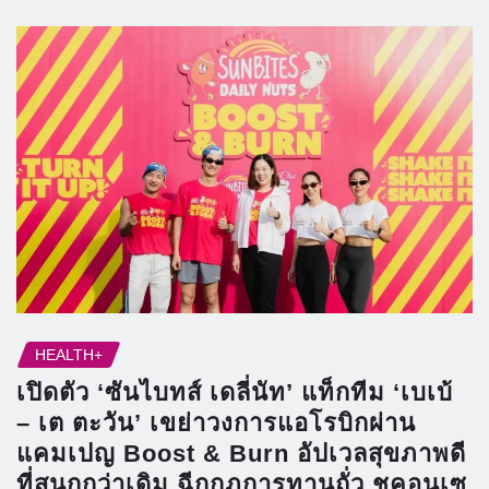
HEALTH+
เปิดตัว ‘ซันไบทส์ เดลี่นัท’ แท็กทีม ‘เบเบ้
– เต ตะวัน’ เขย่าวงการแอโรบิกผ่าน
แคมเปญ Boost & Burn อัปเวลสุขภาพดี
ที่สนุกกว่าเดิม ฉีกกฎการทานถั่ว ชูคอนเซ