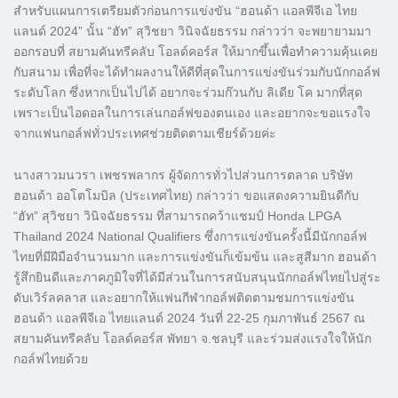
สำหรับแผนการเตรียมตัวก่อนการแข่งขัน “ฮอนด้า แอลพีจีเอ ไทย
แลนด์ 2024” นั้น “ฮัท” สุวิชยา วินิจฉัยธรรม กล่าวว่า จะพยายามมา
ออกรอบที่ สยามคันทรีคลับ โอลด์คอร์ส ให้มากขึ้นเพื่อทำความคุ้นเคย
กับสนาม เพื่อที่จะได้ทำผลงานให้ดีที่สุดในการแข่งขันร่วมกับนักกอล์ฟ
ระดับโลก ซึ่งหากเป็นไปได้ อยากจะร่วมก๊วนกับ ลิเดีย โค มากที่สุด
เพราะเป็นไอดอลในการเล่นกอล์ฟของตนเอง และอยากจะขอแรงใจ
จากแฟนกอล์ฟทั่วประเทศช่วยติดตามเชียร์ด้วยค่ะ
นางสาวมนวรา เพชรพลากร ผู้จัดการทั่วไปส่วนการตลาด บริษัท
ฮอนด้า ออโตโมบิล (ประเทศไทย) กล่าวว่า ขอแสดงความยินดีกับ
“ฮัท” สุวิชยา วินิจฉัยธรรม ที่สามารถคว้าแชมป์ Honda LPGA
Thailand 2024 National Qualifiers ซึ่งการแข่งขันครั้งนี้มีนักกอล์ฟ
ไทยที่มีฝีมือจำนวนมาก และการแข่งขันก็เข้มข้น และสูสีมาก ฮอนด้า
รู้สึกยินดีและภาคภูมิใจที่ได้มีส่วนในการสนับสนุนนักกอล์ฟไทยไปสู่ระ
ดับเวิร์ลคลาส และอยากให้แฟนกีฬากอล์ฟติดตามชมการแข่งขัน
ฮอนด้า แอลพีจีเอ ไทยแลนด์ 2024 วันที่ 22-25 กุมภาพันธ์ 2567 ณ
สยามคันทรีคลับ โอลด์คอร์ส พัทยา จ.ชลบุรี และร่วมส่งแรงใจให้นัก
กอล์ฟไทยด้วย