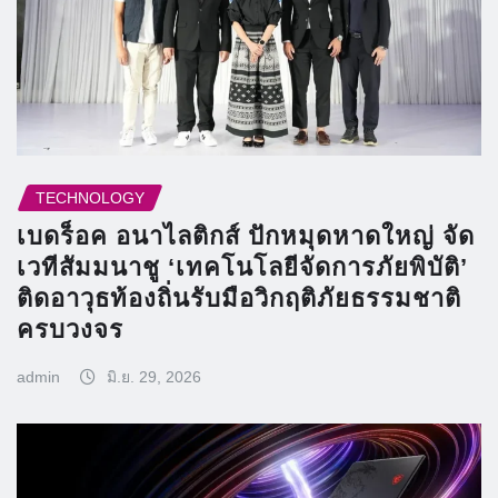
TECHNOLOGY
เบดร็อค อนาไลติกส์ ปักหมุดหาดใหญ่ จัด
เวทีสัมมนาชู ‘เทคโนโลยีจัดการภัยพิบัติ’
ติดอาวุธท้องถิ่นรับมือวิกฤติภัยธรรมชาติ
ครบวงจร
admin
มิ.ย. 29, 2026