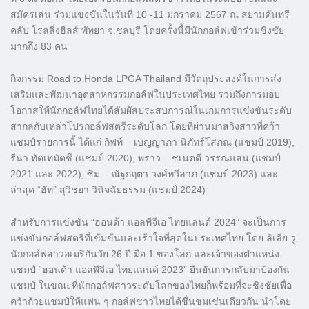
สมัครเล่น ร่วมแข่งขันในวันที่ 10 -11 มกราคม 2567 ณ สยามคันทรี
คลับ โรลลิ่งฮิลส์ พัทยา จ.ชลบุรี โดยครั้งนี้มีนักกอล์ฟเข้าร่วมชิงชัย
มากถึง 83 คน
กิจกรรม Road to Honda LPGA Thailand มีวัตถุประสงค์ในการส่ง
เสริมและพัฒนาอุตสาหกรรมกอล์ฟในประเทศไทย รวมถึงการมอบ
โอกาสให้นักกอล์ฟไทยได้สัมผัสประสบการณ์ในเกมการแข่งขันระดับ
สากลกับเหล่าโปรกอล์ฟสตรีระดับโลก โดยที่ผ่านมาสวิงสาวที่คว้า
แชมป์รายการนี้ ได้แก่ กิฟท์ – เบญญาภา นิภัทร์โสภณ (แชมป์ 2019),
รีน่า ทัตเทมัตซึ (แชมป์ 2020), พราว – ชเนตตี วรรณแสน (แชมป์
2021 และ 2022), ซิม – ณัฐกฤตา วงศ์ทวีลาภ (แชมป์ 2023) และ
ล่าสุด “ฮัท” สุวิชยา วินิจฉัยธรรม (แชมป์ 2024)
สำหรับการแข่งขัน “ฮอนด้า แอลพีจีเอ ไทยแลนด์ 2024” จะเป็นการ
แข่งขันกอล์ฟสตรีที่เข้มข้นและเร้าใจที่สุดในประเทศไทย โดย ลิเลีย วู
นักกอล์ฟสาวอเมริกันวัย 26 ปี มือ 1 ของโลก และเจ้าของตำแหน่ง
แชมป์ “ฮอนด้า แอลพีจีเอ ไทยแลนด์ 2023” ยืนยันการกลับมาป้องกัน
แชมป์ ในขณะที่นักกอล์ฟสาวระดับโลกของไทยก็พร้อมที่จะชิงชัยเพื่อ
คว้าถ้วยแชมป์ให้แฟน ๆ กอล์ฟชาวไทยได้ชื่นชมเช่นเดียวกัน นำโดย