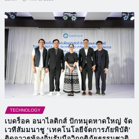
TECHNOLOGY
เบดร็อค อนาไลติกส์ ปักหมุดหาดใหญ่ จัด
เวทีสัมมนาชู ‘เทคโนโลยีจัดการภัยพิบัติ’
ติดอาวุธท้องถิ่นรับมือวิกฤติภัยธรรมชาติ