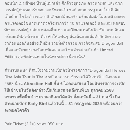
คอนนิก เมฆสีทอง บ้านผู้เฒ่าเต่า ศึกจ้าวยุทธภพ ดาวนาเม็ก และฉาก
การต่อสู้กับเหล่าร้ายอย่างฟรีซเซอร์ เซลล์ จอมมารบู และโบรลี่ จัด
เต็มด้วย ไฮไลต์การแสง สี เสียงเสมือนจริง พร้อมสัมผัสโมเดลตัวละคร
คาแรคเตอร์ขนาดเท่าตัวจริงมากกว่า 40 คาแรคเตอร์ และเกม ทดสอบ
ทักษะการต่อสู้ ปล่อย พลังคลื่นเต่า และฝึกฝนเทคนิคฟิวชั่น! แบบอินเต
อร์แอคทีฟสุดท้าทาย ที่จะทำให้แฟนๆ ตื่นเต้นและดื่มด่ำกับจักรวาลด
ราก้อนบอลกันอย่างเต็มอิ่ม รวมทั้งกิจกรรม ภารกิจสะสม Dragon Ball
เพื่อแลกรับของรางวัลสุดพิเศษ และโซนจำหน่ายสินค้า Limited
Edition สุดพิเศษเฉพาะในนิทรรศการนี้เท่านั้น!
สำหรับแฟนๆ ที่สนใจร่วมงานเปิดตัวนิทรรศการ “Dragon Ball Heroes
Rise Asia Tour In Thailand” สามารถเข้าร่วมได้ในวันที่ 1 สิงหาคม
2568 นี้ ณ
Attraction Hall ชั้น 6 ไอคอนสยาม โดยนิทรรศการจะเปิด
ให้เข้าชมในวันดังกล่าวเป็นวันแรก จนถึงวันที่ 19 ตุลาคม 2568
สามารถซื้อตั๋วเข้าชมราคาพิเศษได้แล้ว ตั้งแต่วันนี้ – 31 ก.ค.นี้ เปิด
จำหน่ายบัตร Early Bird แล้ววันนี้ – 31 กรกฏาคม 2025 หรือจนกว่า
จะหมดโควต้า
Pair Ticket (2 ใบ) ราคา 950 บาท