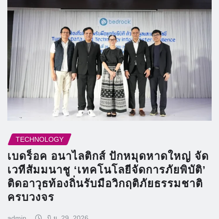
TECHNOLOGY
เบดร็อค อนาไลติกส์ ปักหมุดหาดใหญ่ จัด
เวทีสัมมนาชู ‘เทคโนโลยีจัดการภัยพิบัติ’
ติดอาวุธท้องถิ่นรับมือวิกฤติภัยธรรมชาติ
ครบวงจร
admin
มิ.ย. 29, 2026