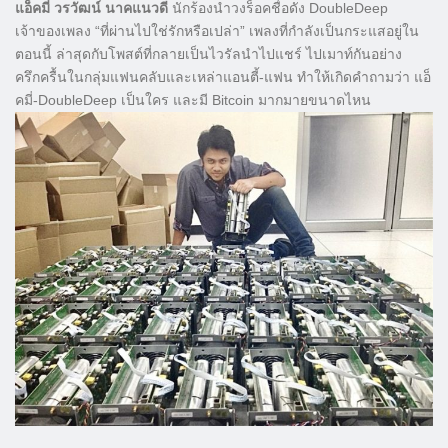
แอ็คมี่ วรวัฒน์ นาคแนวดี
นักร้องนำวงร็อคชื่อดัง DoubleDeep
เจ้าของเพลง “ที่ผ่านไปใช่รักหรือเปล่า” เพลงที่กำลังเป็นกระแสอยู่ใน
ตอนนี้ ล่าสุดกับโพสต์ที่กลายเป็นไวรัลนำไปแชร์ ไปเมาท์กันอย่าง
ครึกครื้นในกลุ่มแฟนคลับและเหล่าแอนตี้-แฟน ทำให้เกิดคำถามว่า แอ็
คมี่-DoubleDeep เป็นใคร และมี Bitcoin มากมายขนาดไหน