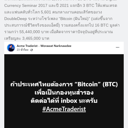
Currency Seminar 2017 และปี 2021 แจกอีก 3 BTC ให้แฟนเทรด
และแฟนคลับทั่วโลก 5,601 คนกลางงานคอนเสิร์ตของวง
DoubleDeep ระหว่างโชว์เพลง “Bitcoin (ฝันใหม่)” (แต่งขึ้นจาก
ประสบการณ์ชีวิตจริงของแอ็คมี่) รวมสองครั้งแจกไป 16 BTC มูลค่า
รวมกว่า 55,440,000 บาท เมื่อคิดจากราคาปัจจุบันอยู่ที่ประมาณ
เหรียญละ 3,465,000 บาท