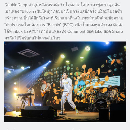
DoubleDeep ล่าสุดหลังเทรนด์คริปโตตลาดโลกราคาพุ่งกระฉูดดัน
เอาเพลง “Bitcoin (ฝันใหม่)” กลับมาเป็นกระแสอีกครั้ง แอ็คมี่ไม่รอช้า
สร้างความปั่นได้อีกกับโพสต์เรียกแขกที่ลงในเพจส่วนตัวด้วยข้อความ
“ถ้าประเทศไทยต้องการ “Bitcoin” (BTC) เพื่อเป็นกองทุนสำรอง ติดต่อ
ได้ที่ inbox นะครับ” เท่านั้นแหละทั้ง Comment ยอด Like ยอด Share
มากันให้รึ่มรับกันไม่หวาดไม่ไหว